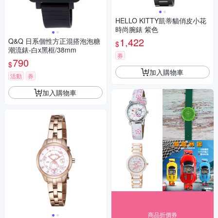
HELLO KITTY凱蒂貓俏皮小花
時尚腕錶 紫色
1,422
Q&Q 日系個性方正混搭泡泡糖
$
潮流錶-白x黑框/38mm
券
790
$
加入購物車
活動
券
加入購物車
商品折價券