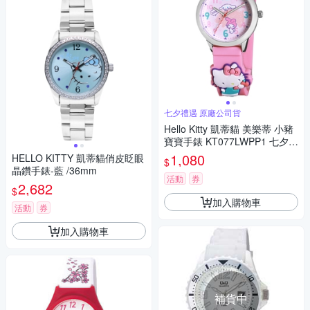
七夕禮遇 原廠公司貨
Hello Kitty 凱蒂貓 美樂蒂 小豬
寶寶手錶 KT077LWPP1 七夕寵
愛季 送禮推薦
1,080
HELLO KITTY 凱蒂貓俏皮眨眼
$
晶鑽手錶-藍 /36mm
活動
券
2,682
$
加入購物車
活動
券
加入購物車
補貨中