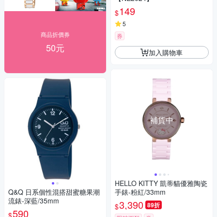
149
$
5
商品折價券
券
50元
加入購物車
補貨中
HELLO KITTY 凱蒂貓優雅陶瓷
Q&Q 日系個性混搭甜蜜糖果潮
手錶-粉紅/33mm
流錶-深藍/35mm
3,390
89折
$
590
$