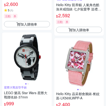
WPA-S 七夕寵愛季 送禮推薦
2,600
$
Hello Kitty 凱蒂貓 人氣角色酷
洛米戒指錶 七夕寵愛季 送禮推
5
(
1
)
薦-玫瑰金 LK713LRWI-A
2,592
$
活動
券
活動
券
加入購物車
加入購物車
星際大戰造型手錶
LEGO 樂高 Star Wars 星際大
Hello Kitty 晶采都會腕錶-豹紋
戰聯名錶-37mm
面-LK569LWPP-A
999
2,400
$
$