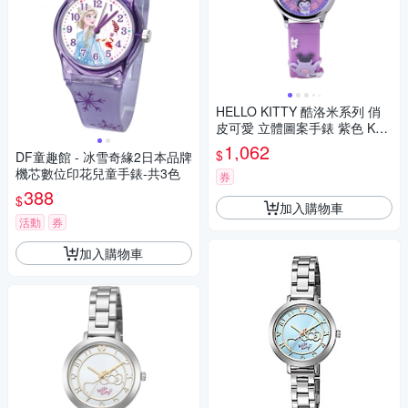
HELLO KITTY 酷洛米系列 俏
皮可愛 立體圖案手錶 紫色 KT0
81LWVV_30mm
1,062
$
DF童趣館 - 冰雪奇緣2日本品牌
機芯數位印花兒童手錶-共3色
券
388
$
加入購物車
活動
券
加入購物車