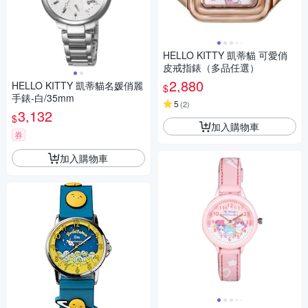
HELLO KITTY 凱蒂貓 可愛俏
皮戒指錶（多品任選）
2,880
HELLO KITTY 凱蒂貓名媛俏麗
$
手錶-白/35mm
5
(
2
)
3,132
$
加入購物車
券
加入購物車