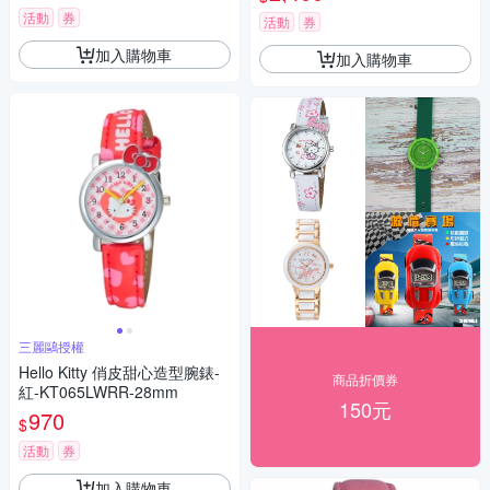
活動
券
活動
券
加入購物車
加入購物車
三麗鷗授權
Hello Kitty 俏皮甜心造型腕錶-
商品折價券
紅-KT065LWRR-28mm
150元
970
$
活動
券
加入購物車