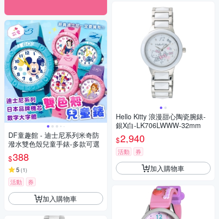
Hello Kitty 浪漫甜心陶瓷腕錶-
銀X白-LK706LWWW-32mm
DF童趣館 - 迪士尼系列米奇防
2,940
$
潑水雙色殼兒童手錶-多款可選
活動
券
388
$
加入購物車
5
(
1
)
活動
券
加入購物車