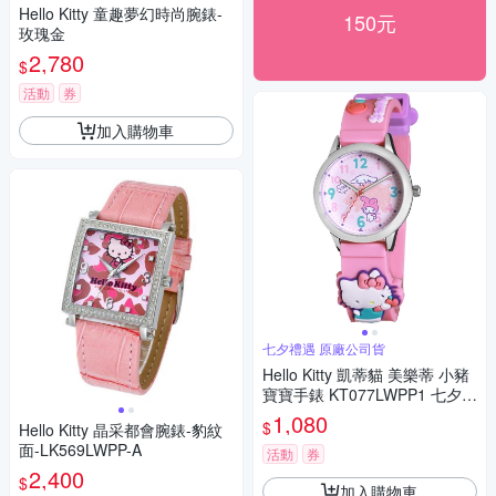
Hello Kitty 童趣夢幻時尚腕錶-
150元
玫瑰金
2,780
$
活動
券
加入購物車
七夕禮遇 原廠公司貨
Hello Kitty 凱蒂貓 美樂蒂 小豬
寶寶手錶 KT077LWPP1 七夕寵
愛季 送禮推薦
1,080
$
Hello Kitty 晶采都會腕錶-豹紋
面-LK569LWPP-A
活動
券
2,400
$
加入購物車