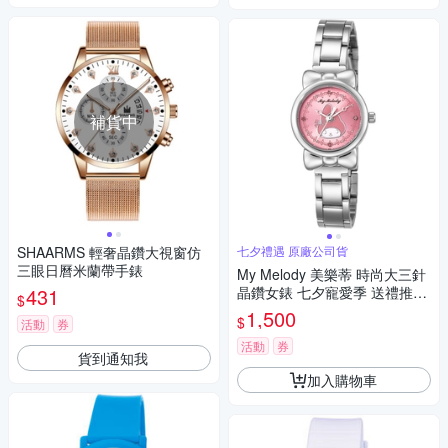
補貨中
SHAARMS 輕奢晶鑽大視窗仿
七夕禮遇 原廠公司貨
三眼日曆米蘭帶手錶
My Melody 美樂蒂 時尚大三針
431
晶鑽女錶 七夕寵愛季 送禮推
$
薦-銀x桃粉/27mm LK697LWPI
1,500
$
活動
券
活動
券
貨到通知我
加入購物車