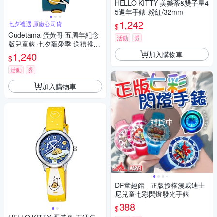
HELLO KITTY 美樂蒂&雙子星4
5週年手錶-粉紅/32mm
1,242
七夕禮遇 原廠公司貨
$
Gudetama 蛋黃哥 五周年紀念
活動
券
版兒童錶 七夕寵愛季 送禮推
薦-32mm
加入購物車
1,240
$
活動
券
加入購物車
補貨中
DF童趣館 - 正版授權漫威迪士
尼兒童七彩閃燈發光手錶
388
$