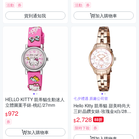
活動
券
活動
券
貨到通知我
加入購物車
七夕禮遇 原廠公司貨
HELLO KITTY 凱蒂貓生動迷人
立體圖案手錶-桃紅/27mm
Hello Kitty 凱蒂貓 甜美時尚大
三針晶鑽女錶-玫瑰金x白/28m
972
$
m LK707LRWS-V 七夕寵愛季
2,728
88折
$
券
送禮推薦
限時下殺
券
加入購物車
加入購物車