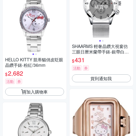
補貨中
SHAARMS 輕奢晶鑽大視窗仿
三眼日曆米蘭帶手錶-銀帶白面/
42mm
431
HELLO KITTY 凱蒂貓俏皮眨眼
$
晶鑽手錶-粉紅/36mm
活動
券
2,682
$
貨到通知我
活動
券
加入購物車