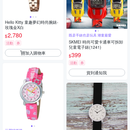
Hello Kitty 童趣夢幻時尚腕錶-
玫瑰金X白
2,780
既是手錶也是玩具 潮童最愛
$
SKMEI 時尚可愛卡通車可拆卸
活動
券
兒童電子錶(1241)
加入購物車
399
$
活動
券
貨到通知我