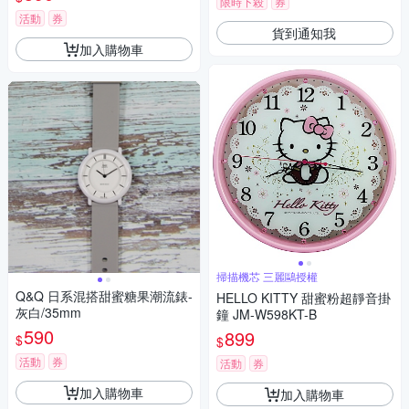
限時下殺
券
活動
券
貨到通知我
加入購物車
掃描機芯 三麗鷗授權
Q&Q 日系混搭甜蜜糖果潮流錶-
HELLO KITTY 甜蜜粉超靜音掛
灰白/35mm
鐘 JM-W598KT-B
590
899
$
$
活動
券
活動
券
加入購物車
加入購物車