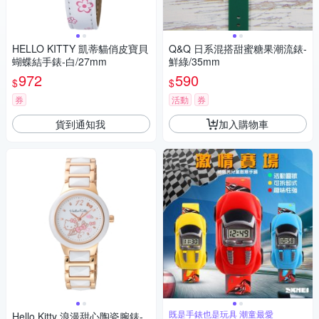
HELLO KITTY 凱蒂貓俏皮寶貝
Q&Q 日系混搭甜蜜糖果潮流錶-
蝴蝶結手錶-白/27mm
鮮綠/35mm
972
590
$
$
券
活動
券
貨到通知我
加入購物車
既是手錶也是玩具 潮童最愛
Hello Kitty 浪漫甜心陶瓷腕錶-