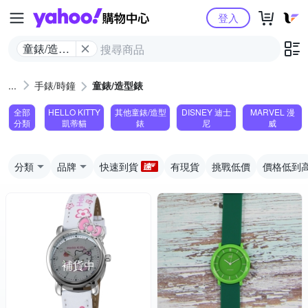
Yahoo購物中心
登入
童錶/造型
錶
手錶/時鐘
童錶/造型錶
全部
HELLO KITTY
其他童錶/造型
DISNEY 迪士
MARVEL 漫
分類
凱蒂貓
錶
尼
威
分類
品牌
快速到貨
有現貨
挑戰低價
價格低到
補貨中