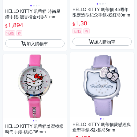
HELLO KITTY 凱蒂貓 45週年
HELLO KITTY 凱蒂貓 時尚星
限定造型紀念手錶-粉紅/30mm
鑽手錶-淺香檳金x銀/31mm
1,301
1,894
$
$
活動
券
活動
券
加入購物車
加入購物車
HELLO KITTY 凱蒂貓愛戀經典
HELLO KITTY 凱蒂貓羞澀模樣
造型手錶-紫x銀/35mm
時尚手錶-桃紅/35mm