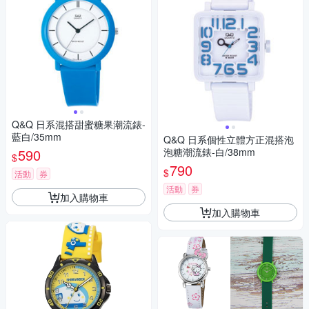
Q&Q 日系混搭甜蜜糖果潮流錶-
藍白/35mm
Q&Q 日系個性立體方正混搭泡
590
泡糖潮流錶-白/38mm
$
790
$
活動
券
活動
券
加入購物車
加入購物車