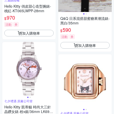
三麗鷗授權
Hello Kitty 俏皮甜心造型腕錶-
桃紅-KT065LWPP-28mm
970
$
Q&Q 日系混搭甜蜜糖果潮流錶-
黑白/35mm
活動
券
590
$
加入購物車
活動
券
加入購物車
七夕禮遇 原廠公司貨
Hello Kitty 凱蒂貓 時尚大三針
晶鑽女錶-粉x銀/36mm LK691L
七夕禮遇 原廠公司貨