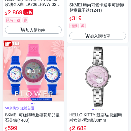
玫瑰金X白-LK706LRWW-32m
SKMEI 時尚可愛卡通車可拆卸
m
兒童電子錶(1241)
2,869
89折
$
319
$
限時下殺
券
活動
券
加入購物車
加入購物車
補貨中
50米防水,送禮首選
SKMEI 可旋轉時差盤花形兒童
HELLO KITTY 凱蒂貓 微甜時
石英錶(1483)
尚女錶-紫x銀/30mm
599
2,682
$
$