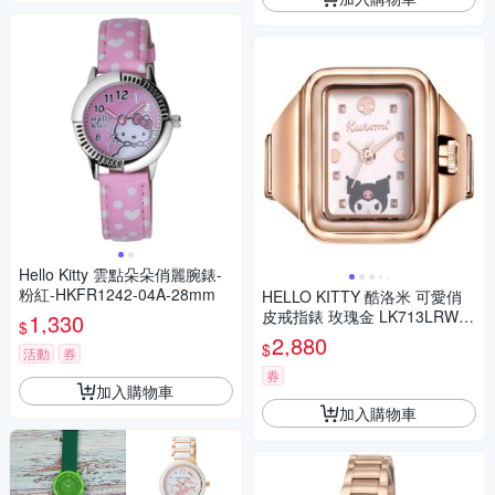
Hello Kitty 雲點朵朵俏麗腕錶-
粉紅-HKFR1242-04A-28mm
HELLO KITTY 酷洛米 可愛俏
皮戒指錶 玫瑰金 LK713LRWI-
1,330
$
A_20mm
2,880
$
活動
券
券
加入購物車
加入購物車