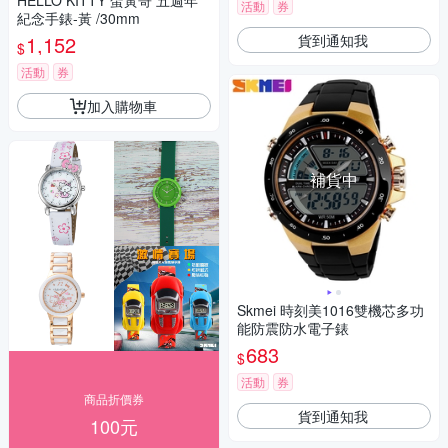
HELLO KITTY 蛋黃哥 五週年
活動
券
紀念手錶-黃 /30mm
貨到通知我
1,152
$
活動
券
加入購物車
補貨中
Skmei 時刻美1016雙機芯多功
能防震防水電子錶
683
$
活動
券
商品折價券
貨到通知我
100元