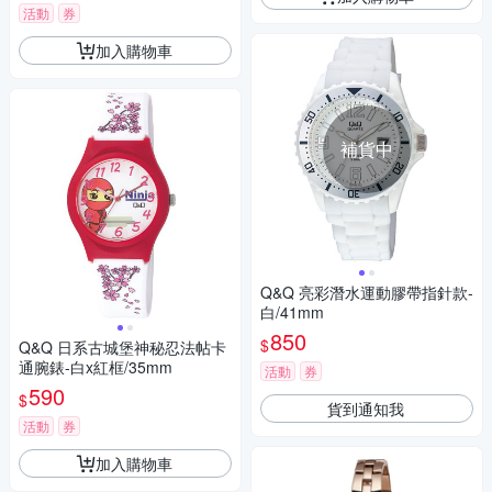
活動
券
加入購物車
補貨中
Q&Q 亮彩潛水運動膠帶指針款-
白/41mm
850
$
Q&Q 日系古城堡神秘忍法帖卡
通腕錶-白x紅框/35mm
活動
券
590
$
貨到通知我
活動
券
加入購物車