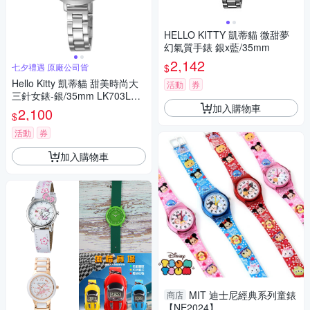
HELLO KITTY 凱蒂貓 微甜夢
幻氣質手錶 銀x藍/35mm
2,142
$
七夕禮遇 原廠公司貨
Hello Kitty 凱蒂貓 甜美時尚大
活動
券
三針女錶-銀/35mm LK703LWK
加入購物車
A 七夕寵愛季 送禮推薦
2,100
$
活動
券
加入購物車
MIT 迪士尼經典系列童錶
商店
【NE2024】