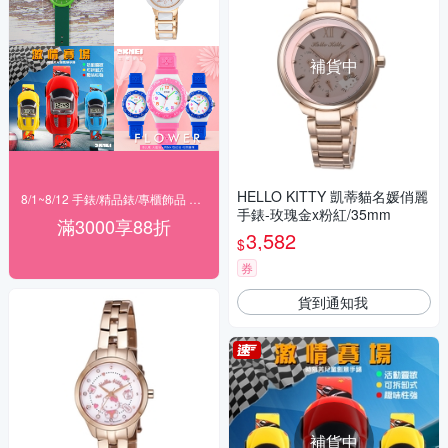
補貨中
HELLO KITTY 凱蒂貓名媛俏麗
8/1~8/12 手錶/精品錶/專櫃飾品 指定商品滿$3000享88折
手錶-玫瑰金x粉紅/35mm
滿3000享88折
3,582
$
券
貨到通知我
補貨中