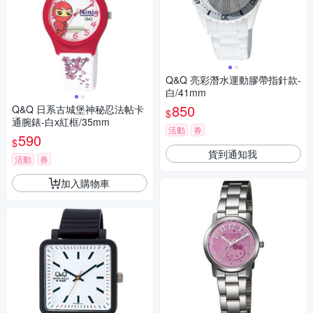
Q&Q 亮彩潛水運動膠帶指針款-
白/41mm
850
Q&Q 日系古城堡神秘忍法帖卡
$
通腕錶-白x紅框/35mm
活動
券
590
$
貨到通知我
活動
券
加入購物車