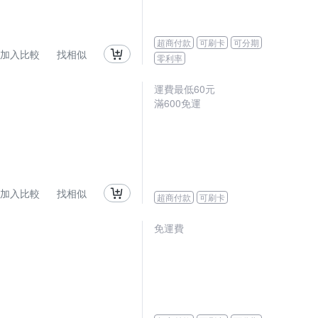
超商付款
可刷卡
可分期
加入比較
找相似
零利率
運費最低
60
元
滿
600
免運
加入比較
找相似
超商付款
可刷卡
免運費