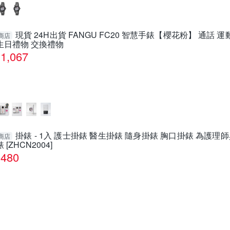
現貨 24H出貨 FANGU FC20 智慧手錶【櫻花粉】 通話 運
商店
生日禮物 交換禮物
1,067
掛錶 - 1入 護士掛錶 醫生掛錶 隨身掛錶 胸口掛錶 為護理
商店
錶 [ZHCN2004]
480