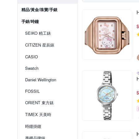
精品/黃金/珠寶/手錶
手錶/時鐘
$
SEIKO 精工錶
CITIZEN 星辰錶
CASIO
Swatch
Daniel Wellington
FOSSIL
$
ORIENT 東方錶
TIMEX 天美時
時鐘掛鐘
專櫃品牌錶