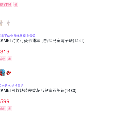
限時下殺
券
既是手錶也是玩具 潮童最愛
SKMEI 時尚可愛卡通車可拆卸兒童電子錶(1241)
319
活動
券
50米防水,送禮首選
SKMEI 可旋轉時差盤花形兒童石英錶(1483)
599
活動
券