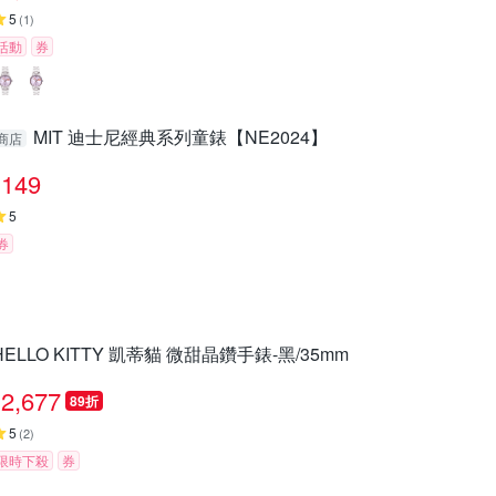
5
(
1
)
活動
券
MIT 迪士尼經典系列童錶【NE2024】
商店
149
5
券
HELLO KITTY 凱蒂貓 微甜晶鑽手錶-黑/35mm
2,677
89折
5
(
2
)
限時下殺
券