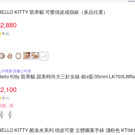
HELLO KITTY 凱蒂貓 可愛俏皮戒指錶（多品任選）
2,880
5
(
2
)
+3
七夕禮遇 原廠公司貨
Hello Kitty 凱蒂貓 甜美時尚大三針女錶-銀x藍/35mm LK703
2,100
5
(
1
)
活動
券
HELLO KITTY 酷洛米系列 俏皮可愛 立體圖案手錶 淺粉色 KT081