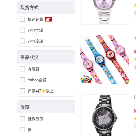
取貨方式
快速到貨
7-11常溫
7-11冷凍
$
商品狀況
有現貨
Yahoo自營
評價4顆
以上
優惠
$
挑戰低價
券