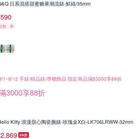
Q&Q 日系混搭甜蜜糖果潮流錶-鮮綠/35mm
590
活動
券
8/1~8/12 手錶/精品錶/專櫃飾品 指定商品滿$3000享88折
滿3000享88折
Hello Kitty 浪漫甜心陶瓷腕錶-玫瑰金X白-LK706LRWW-32mm
2,869
89折