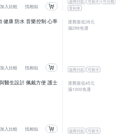
超商付款
可刷卡
可分期
加入比較
找相似
零利率
動 健康 防水 音樂控制 心率
運費最低
38
元
滿
288
免運
加入比較
找相似
超商付款
可刷卡
師與醫生設計 佩戴方便 護士
運費最低
45
元
滿
1000
免運
加入比較
找相似
超商付款
可刷卡