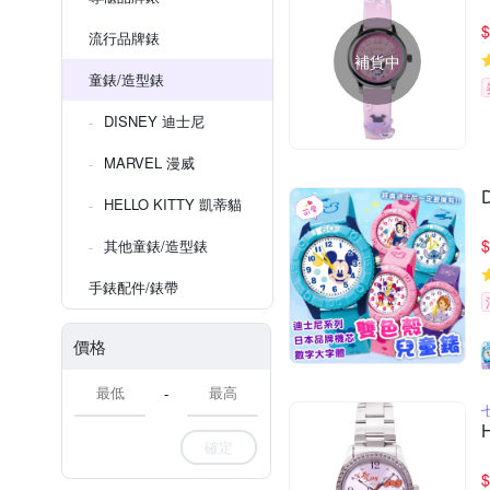
$
流行品牌錶
補貨中
童錶/造型錶
DISNEY 迪士尼
MARVEL 漫威
HELLO KITTY 凱蒂貓
$
其他童錶/造型錶
手錶配件/錶帶
價格
-
確定
$