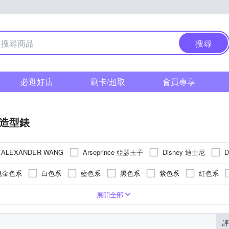
搜尋
必逛好店
刷卡/超取
會員專享
/造型錶
Arseprince 亞瑟王子
Disney 迪士尼
ALEXANDER WANG
其他品牌
瑰金色系
白色系
藍色系
黑色系
紫色系
紅色系
錶帶
疊錶扣
色系
強化玻璃
對錶
樹脂
橡膠/塑膠/矽膠/樹脂錶帶
紫色系
一般摺疊錶扣
橡膠
玻璃鏡面
紅色系
陶瓷
藍寶石水晶鏡面
無
多色系
皮革錶帶
蝴蝶釦
黑色系
安全式摺疊錶扣
礦物玻璃
陶瓷錶帶
銀色系
塑膠玻璃(
帆布
展開全部
其色系
灰色系
橘色系
玫瑰金色系
評