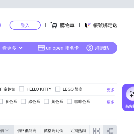
購物車
帳號綁定送
登入
看更多
uniopen 聯名卡
超贈點
DF 童趣館
LEGO 樂高
HELLO KITTY
更多
多色系
綠色系
黃色系
咖啡色系
更多
RESIN GLASS)
錶帶
綠色系
活動式錶扣
木頭錶帶
黃色系
無
液晶顯示/數位顯示
更多
價
價格低到高
價格高到低
近期熱銷