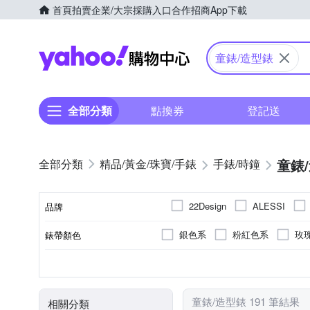
首頁
拍賣
企業/大宗採購入口
合作招商
App下載
Yahoo購物中心
童錶/造型錶
全部分類
點換券
登記送
童錶
精品/黃金/珠寶/手錶
手錶/時鐘
22Design
ALESSI
品牌
SKMEI 時刻美
Q&Q
銀色系
粉紅色系
玫
錶帶顏色
品牌名稱
灰色系
橘色系
透明
白色系
礦石鏡面
鍊帶錶帶
一般穿式 (ㄇ型)
女錶
不鏽鋼
兒童錶
粉紅色系
塑膠
壓克力鏡面
橡膠/塑膠/樹脂
按壓式摺
男錶
合金
藍
錶盤顏色
鏡面材質
錶帶材質
錶扣
使用族群
錶殼材質
金色系
咖啡色系
卡
童錶/造型錶 191 筆結果
相關分類