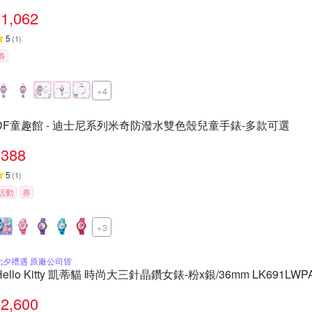
1,062
5
(
1
)
券
+4
DF童趣館 - 迪士尼系列米奇防潑水雙色殼兒童手錶-多款可選
388
5
(
1
)
活動
券
+3
七夕禮遇 原廠公司貨
Hello Kitty 凱蒂貓 時尚大三針晶鑽女錶-粉x銀/36mm LK691L
2,600