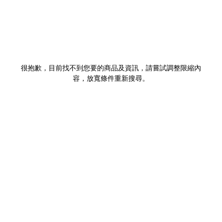
很抱歉，目前找不到您要的商品及資訊，請嘗試調整限縮內
容，放寬條件重新搜尋。