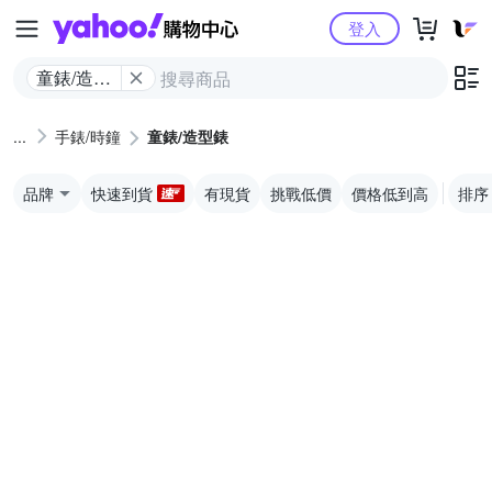
Yahoo購物中心
登入
童錶/造型
錶
手錶/時鐘
童錶/造型錶
品牌
快速到貨
有現貨
挑戰低價
價格低到高
排序