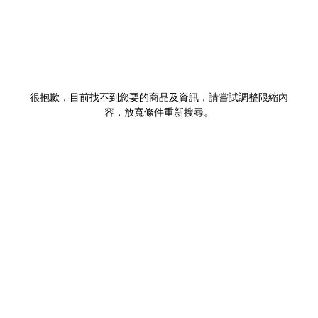
很抱歉，目前找不到您要的商品及資訊，請嘗試調整限縮內
容，放寬條件重新搜尋。