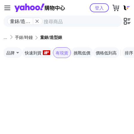
Yahoo購物中心
登入
童錶/造型
錶
手錶/時鐘
童錶/造型錶
品牌
快速到貨
有現貨
挑戰低價
價格低到高
排序