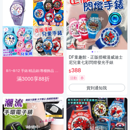
補貨中
DF童趣館 - 正版授權漫威迪士
尼兒童七彩閃燈發光手錶
388
$
8/1~8/12 手錶/精品錶/專櫃飾品 指定商品滿$3000享88折
滿3000享88折
活動
券
貨到通知我
補貨中
補貨中