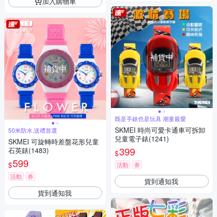
加入購物車
補貨中
補貨中
既是手錶也是玩具 潮童最愛
SKMEI 時尚可愛卡通車可拆卸
50米防水,送禮首選
兒童電子錶(1241)
SKMEI 可旋轉時差盤花形兒童
399
石英錶(1483)
$
599
$
活動
券
活動
券
貨到通知我
貨到通知我