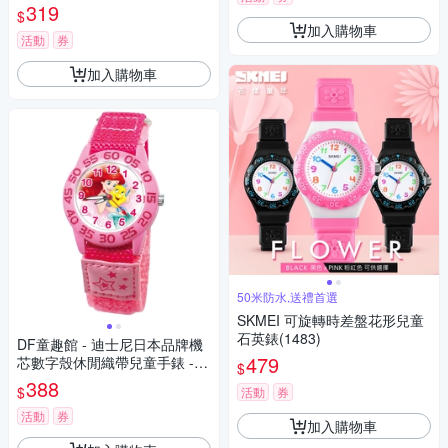
319
$
加入購物車
活動
券
加入購物車
50米防水,送禮首選
SKMEI 可旋轉時差盤花形兒童
石英錶(1483)
DF童趣館 - 迪士尼日本品牌機
479
芯數字殼休閒織帶兒童手錶 -
$
多款可選
388
$
活動
券
活動
券
加入購物車