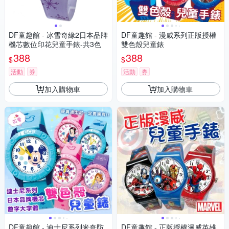
DF童趣館 - 冰雪奇緣2日本品牌
DF童趣館 - 漫威系列正版授權
機芯數位印花兒童手錶-共3色
雙色殼兒童錶
388
388
$
$
活動
券
活動
券
加入購物車
加入購物車
DF童趣館 - 迪士尼系列米奇防
DF童趣館 - 正版授權漫威英雄