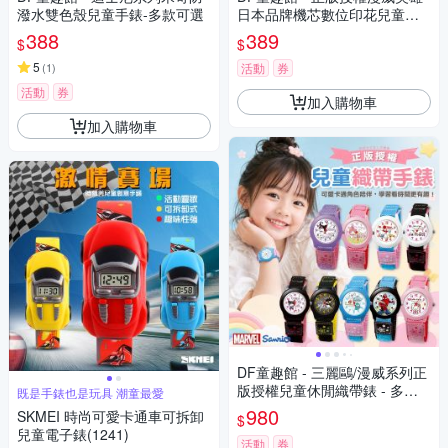
潑水雙色殼兒童手錶-多款可選
日本品牌機芯數位印花兒童手
錶
388
389
$
$
5
(
1
)
活動
券
活動
券
加入購物車
加入購物車
DF童趣館 - 三麗鷗/漫威系列正
版授權兒童休閒織帶錶 - 多款
既是手錶也是玩具 潮童最愛
可選
980
SKMEI 時尚可愛卡通車可拆卸
$
兒童電子錶(1241)
活動
券