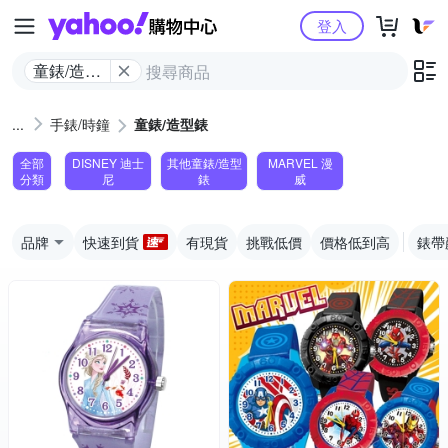
Yahoo購物中心
登入
童錶/造型
錶
手錶/時鐘
童錶/造型錶
全部
DISNEY 迪士
其他童錶/造型
MARVEL 漫
分類
尼
錶
威
品牌
快速到貨
有現貨
挑戰低價
價格低到高
錶帶