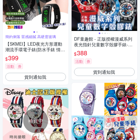
簡約俐落 質感細膩 高硬度玻璃
DF童趣館 - 正版授權漫威系列
【SKMEI】LED夜光方形運動
夜光指針兒童數字殼膠手錶-共
潮流手環電子錶(防水手錶 情侶
5色
388
$
錶 大字手錶 學生錶 運動錶 簡
399
$
約手錶/1119BBK)
活動
券
活動
券
貨到通知我
貨到通知我
補貨中