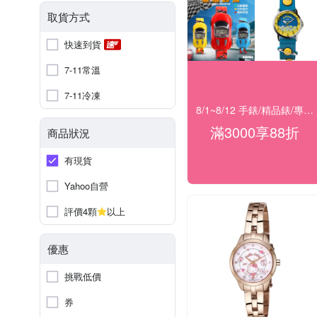
取貨方式
快速到貨
7-11常溫
7-11冷凍
8/1~8/12 手錶/精品錶/專櫃飾品 指定商品滿$3000享88折
滿3000享88折
商品狀況
有現貨
Yahoo自營
評價4顆
以上
優惠
挑戰低價
券