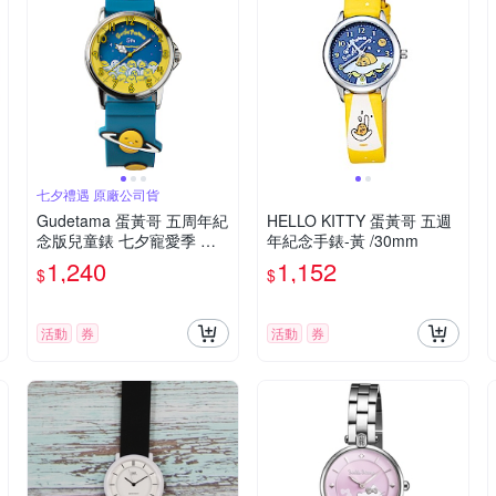
七夕禮遇 原廠公司貨
Gudetama 蛋黃哥 五周年紀
HELLO KITTY 蛋黃哥 五週
念版兒童錶 七夕寵愛季 送
年紀念手錶-黃 /30mm
禮推薦-32mm
1,240
1,152
$
$
活動
券
活動
券