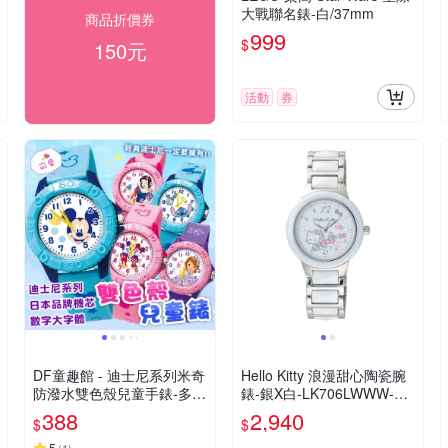
大戰聯名錶-白/37mm
商品折價券
999
$
150元
活動
券
DF童趣館 - 迪士尼系列米奇
Hello Kitty 浪漫甜心陶瓷腕
防潑水雙色殼兒童手錶-多款
錶-銀X白-LK706LWWW-32
可選
mm
388
2,940
$
$
5