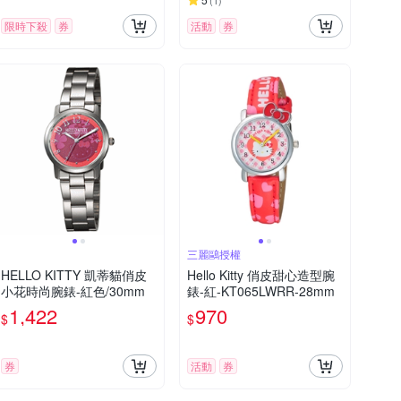
(
1
)
限時下殺
券
活動
券
三麗鷗授權
HELLO KITTY 凱蒂貓俏皮
Hello Kitty 俏皮甜心造型腕
小花時尚腕錶-紅色/30mm
錶-紅-KT065LWRR-28mm
1,422
970
$
$
券
活動
券