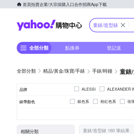
首頁
拍賣
企業/大宗採購入口
合作招商
App下載
Yahoo購物中心
童錶/造型錶
全部分類
點換券
登記送
童錶
精品/黃金/珠寶/手錶
手錶/時鐘
ALESSI
ALEXANDER 
品牌
SKMEI 時刻美
其他品牌
銀色系
粉紅色系
玫
錶帶顏色
品牌名稱
咖啡色系
橘色系
透
白色系
鍊帶錶帶
礦石鏡面
一般穿式 (ㄇ型)
女錶
不鏽鋼
兒童錶
粉紅色系
塑膠
橡膠/塑膠/樹脂
壓克力鏡面
按壓式摺
男錶
合金
藍
錶盤顏色
錶帶材質
鏡面材質
錶扣
使用族群
錶殼材質
金色系
卡其色系
咖
童錶/造型錶 160 筆結果
相關分類