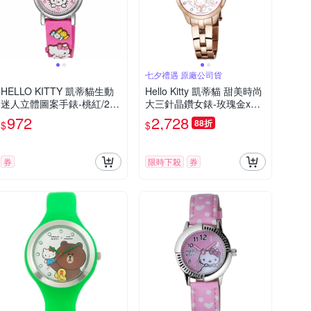
七夕禮遇 原廠公司貨
HELLO KITTY 凱蒂貓生動
Hello Kitty 凱蒂貓 甜美時尚
迷人立體圖案手錶-桃紅/27
大三針晶鑽女錶-玫瑰金x白/
mm
28mm LK707LRWS-V 七夕
972
2,728
88折
$
$
寵愛季 送禮推薦
券
限時下殺
券