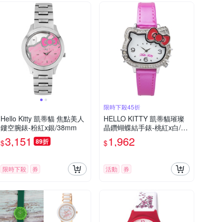
限時下殺45折
Hello Kitty 凱蒂貓 焦點美人
HELLO KITTY 凱蒂貓璀璨
鏤空腕錶-粉紅x銀/38mm
晶鑽蝴蝶結手錶-桃紅x白/35
mm
3,151
1,962
89折
$
$
限時下殺
券
活動
券