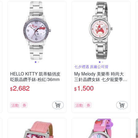
七夕禮遇 原廠公司貨
HELLO KITTY 凱蒂貓俏皮
My Melody 美樂蒂 時尚大
眨眼晶鑽手錶-粉紅/36mm
三針晶鑽女錶 七夕寵愛季
送禮推薦-銀/27mm LK697L
2,682
1,500
$
$
WCI-R
活動
券
活動
券