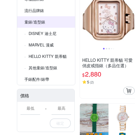
流行品牌錶
童錶/造型錶
DISNEY 迪士尼
MARVEL 漫威
HELLO KITTY 凱蒂貓
HELLO KITTY 凱蒂貓 可愛
俏皮戒指錶（多品任選）
其他童錶/造型錶
2,880
$
手錶配件/錶帶
5
(
2
)
價格
-
確定