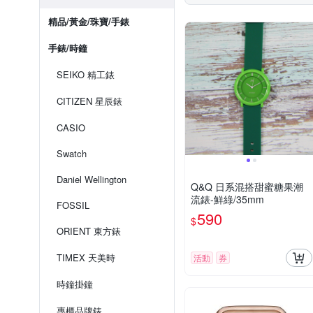
精品/黃金/珠寶/手錶
手錶/時鐘
SEIKO 精工錶
CITIZEN 星辰錶
CASIO
Swatch
Daniel Wellington
Q&Q 日系混搭甜蜜糖果潮
流錶-鮮綠/35mm
FOSSIL
590
$
ORIENT 東方錶
TIMEX 天美時
活動
券
時鐘掛鐘
專櫃品牌錶