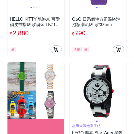
HELLO KITTY 酷洛米 可愛
Q&Q 日系個性方正混搭泡
俏皮戒指錶 玫瑰金 LK713L
泡糖潮流錶-紫/38mm
RWI-A_20mm
2,880
790
$
$
券
活動
券
星際大戰造型手錶
LEGO 樂高 Star Wars 星際