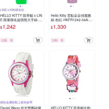
LINE x Kitty聯名款
HELLO KITTY 凱蒂貓 x LIN
Hello Kitty 雲點朵朵俏麗腕
E 限量聯名超萌熊大手錶-
錶-粉紅-HKFR1242-04A-28
綠/40mm
mm
1,242
1,330
$
$
活動
券
活動
券
繽紛金屬框配上素色錶帶
Daniel Wang 炫光雙圈矽膠
HELLO KITTY 凱蒂貓生動