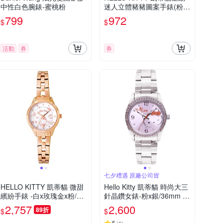
中性白色腕錶-蜜桃粉
迷人立體豬豬圖案手錶(粉色
KT077LWWR)
799
972
$
$
活動
券
券
七夕禮遇 原廠公司貨
HELLO KITTY 凱蒂貓 微甜
Hello Kitty 凱蒂貓 時尚大三
繽紛手錶 -白x玫瑰金x粉/27
針晶鑽女錶-粉x銀/36mm L
mm
K691LWPA-S 七夕寵愛季
2,757
2,600
89折
$
$
送禮推薦
5