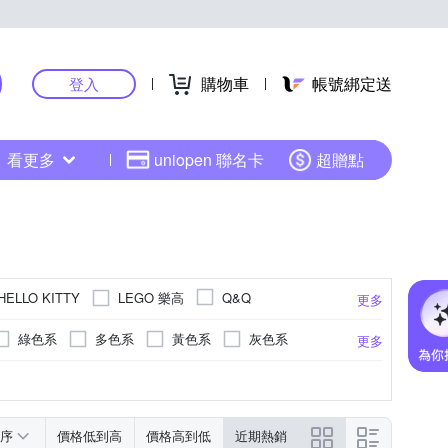
購物車
帳號綁定送
登入
看更多
uniopen 聯名卡
超贈點
LEGO 樂高
HELLO KITTY
Q&Q
更多
綠色系
多色系
黃色系
灰色系
更多
RESIN GLASS)
錶帶
銀色系
活動式錶扣
木頭錶帶
黑色系
無
液晶顯示/數位顯示
更多
序
價格低到高
價格高到低
近期熱銷