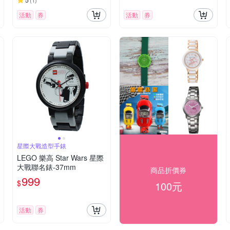
(
1
)
活動
券
活動
券
星際大戰造型手錶
LEGO 樂高 Star Wars 星際
大戰聯名錶-37mm
商品折價券
999
$
100元
活動
券