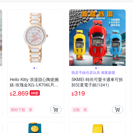
既是手錶也是玩具 潮童最愛
Hello Kitty 浪漫甜心陶瓷腕
SKMEI 時尚可愛卡通車可拆
錶-玫瑰金X白-LK706LRWW
卸兒童電子錶(1241)
-32mm
2,869
319
89折
$
$
限時下殺
券
活動
券