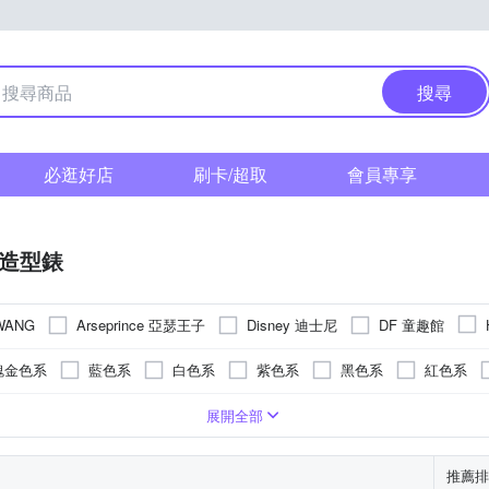
搜尋
必逛好店
刷卡/超取
會員專享
/造型錶
Arseprince 亞瑟王子
Disney 迪士尼
DF 童趣館
WANG
瑰金色系
藍色系
白色系
紫色系
黑色系
紅色系
明
錶帶
疊錶扣
色系
強化玻璃
對錶
橡膠
橡膠/塑膠/矽膠/樹脂錶帶
紫色系
一般摺疊錶扣
樹脂
玻璃鏡面
紅色系
陶瓷
藍寶石水晶鏡面
無
多色系
皮革錶帶
蝴蝶釦
綠色系
安全式摺疊錶扣
礦物玻璃
陶瓷錶帶
黃色系
塑膠玻璃(
帆布
展開全部
啡色系
橘色系
灰色系
推薦排