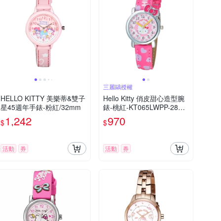
三麗鷗授權
HELLO KITTY 美樂蒂&雙子
Hello Kitty 俏皮甜心造型腕
星45週年手錶-粉紅/32mm
錶-桃紅-KT065LWPP-28m
m
1,242
970
$
$
活動
券
活動
券