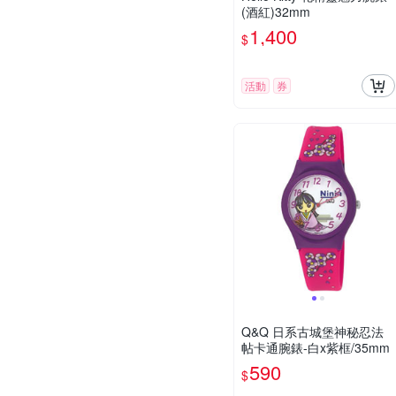
(酒紅)32mm
1,400
$
活動
券
Q&Q 日系古城堡神秘忍法
帖卡通腕錶-白x紫框/35mm
590
$