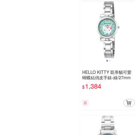
HELLO KITTY 凱蒂貓可愛
蝴蝶結俏皮手錶-綠/27mm
1,384
$
券