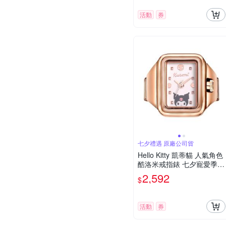
活動
券
七夕禮遇 原廠公司貨
Hello Kitty 凱蒂貓 人氣角色
酷洛米戒指錶 七夕寵愛季
送禮推薦-玫瑰金 LK713LR
2,592
$
WI-A
活動
券