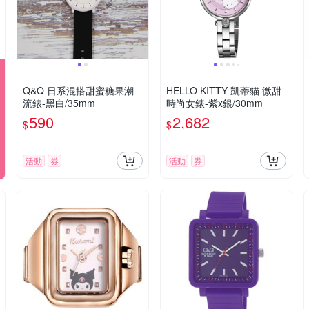
Q&Q 日系混搭甜蜜糖果潮
HELLO KITTY 凱蒂貓 微甜
流錶-黑白/35mm
時尚女錶-紫x銀/30mm
590
2,682
$
$
活動
券
活動
券