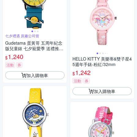
七夕禮遇 原廠公司貨
Gudetama 蛋黃哥 五周年紀念
版兒童錶 七夕寵愛季 送禮推
薦-32mm
1,240
$
HELLO KITTY 美樂蒂&雙子星4
5週年手錶-粉紅/32mm
活動
券
1,242
$
加入購物車
活動
券
加入購物車