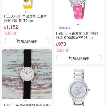
HELLO KITTY 蛋黃哥 五週年
紀念手錶-黃 /30mm
1,152
$
三麗鷗授權
Hello Kitty 俏皮甜心造型腕錶-
活動
券
桃紅-KT065LWPP-28mm
加入購物車
970
$
活動
券
加入購物車
Q&Q 日系混搭甜蜜糖果潮流錶-