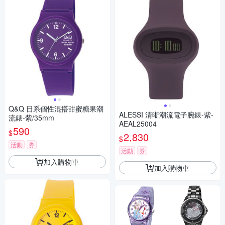
Q&Q 日系個性混搭甜蜜糖果潮
ALESSI 清晰潮流電子腕錶-紫-
流錶-紫/35mm
AEAL25004
590
$
2,830
$
活動
券
活動
券
加入購物車
加入購物車