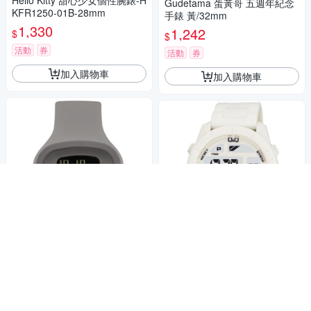
Hello Kitty 甜心少女個性腕錶-H
Gudetama 蛋黃哥 五週年紀念
KFR1250-01B-28mm
手錶 黃/32mm
1,330
1,242
$
$
活動
券
活動
券
加入購物車
加入購物車
ALESSI 清晰潮流電子腕錶-灰/
Q&Q 彩色潮流大鏡面多功能電
43mm
子錶-白/47mm
2,830
880
$
$
活動
券