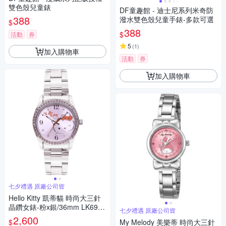
雙色殼兒童錶
DF童趣館 - 迪士尼系列米奇防
388
潑水雙色殼兒童手錶-多款可選
$
388
$
活動
券
5
(
1
)
加入購物車
活動
券
加入購物車
七夕禮遇 原廠公司貨
Hello Kitty 凱蒂貓 時尚大三針
晶鑽女錶-粉x銀/36mm LK691L
七夕禮遇 原廠公司貨
WPA-S 七夕寵愛季 送禮推薦
2,600
$
My Melody 美樂蒂 時尚大三針