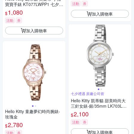
活動
券
寶寶手錶 KT077LWPP1 七夕寵
愛季 送禮推薦
1,080
$
加入購物車
活動
券
加入購物車
七夕禮遇 原廠公司貨
Hello Kitty 凱蒂貓 甜美時尚大
三針女錶-銀/35mm LK703LWK
Hello Kitty 童趣夢幻時尚腕錶-
A 七夕寵愛季 送禮推薦
2,100
$
玫瑰金
活動
券
2,780
$
加入購物車
活動
券