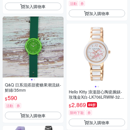
活動
券
加入購物車
加入購物車
Q&Q 日系混搭甜蜜糖果潮流錶-
鮮綠/35mm
Hello Kitty 浪漫甜心陶瓷腕錶-
590
玫瑰金X白-LK706LRWW-32m
$
m
2,869
89折
$
活動
券
限時下殺
券
加入購物車
加入購物車