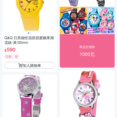
Q&Q 日系個性混搭甜蜜糖果潮
流錶-黃/35mm
商品折價券
590
$
1000元
活動
券
加入購物車