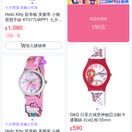
七夕禮遇 原廠公司貨
Hello Kitty 凱蒂貓 美樂蒂 小豬
商品折價券
寶寶手錶 KT077LWPP1 七夕寵
愛季 送禮推薦
150元
1,080
$
活動
券
加入購物車
Q&Q 日系古城堡神秘忍法帖卡
通腕錶-白x紅框/35mm
七夕禮遇 原廠公司貨
590
$
Hello Kitty 凱蒂貓 美樂蒂 小豬