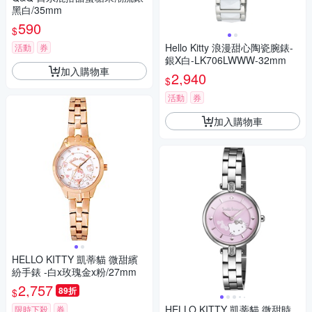
黑白/35mm
590
$
Hello Kitty 浪漫甜心陶瓷腕錶-
活動
券
銀X白-LK706LWWW-32mm
加入購物車
2,940
$
活動
券
加入購物車
HELLO KITTY 凱蒂貓 微甜繽
紛手錶 -白x玫瑰金x粉/27mm
2,757
89折
$
HELLO KITTY 凱蒂貓 微甜時
限時下殺
券