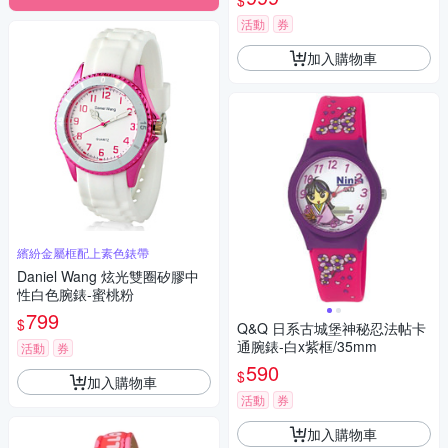
$
活動
券
加入購物車
繽紛金屬框配上素色錶帶
Daniel Wang 炫光雙圈矽膠中
性白色腕錶-蜜桃粉
799
$
Q&Q 日系古城堡神秘忍法帖卡
通腕錶-白x紫框/35mm
活動
券
590
$
加入購物車
活動
券
加入購物車