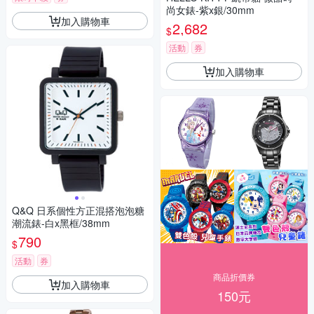
尚女錶-紫x銀/30mm
加入購物車
2,682
$
活動
券
加入購物車
Q&Q 日系個性方正混搭泡泡糖
潮流錶-白x黑框/38mm
790
$
活動
券
商品折價券
加入購物車
150元