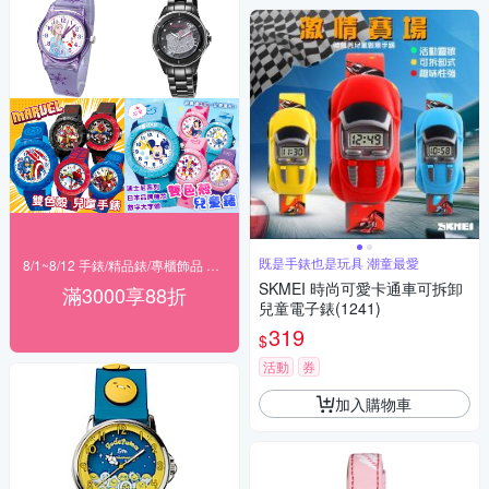
既是手錶也是玩具 潮童最愛
8/1~8/12 手錶/精品錶/專櫃飾品 指定商品滿$3000享88折
SKMEI 時尚可愛卡通車可拆卸
滿3000享88折
兒童電子錶(1241)
319
$
活動
券
加入購物車