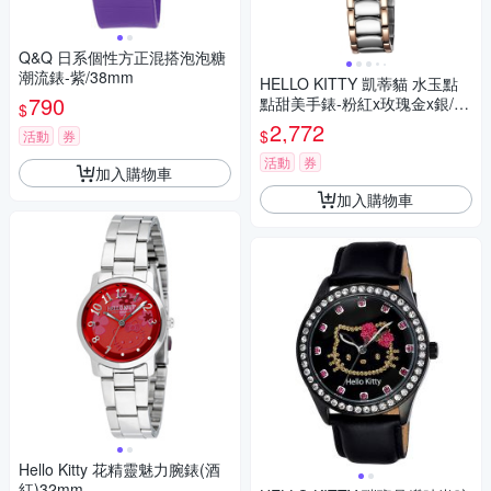
Q&Q 日系個性方正混搭泡泡糖
潮流錶-紫/38mm
HELLO KITTY 凱蒂貓 水玉點
790
點甜美手錶-粉紅x玫瑰金x銀/32
$
mm
2,772
$
活動
券
活動
券
加入購物車
加入購物車
Hello Kitty 花精靈魅力腕錶(酒
紅)32mm