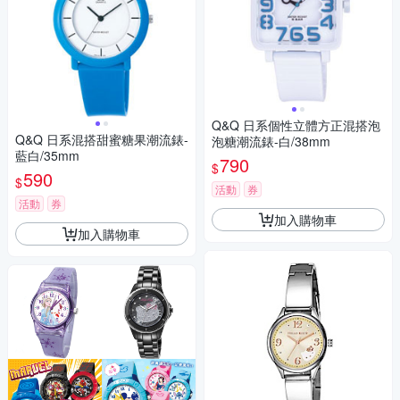
Q&Q 日系個性立體方正混搭泡
Q&Q 日系混搭甜蜜糖果潮流錶-
泡糖潮流錶-白/38mm
藍白/35mm
790
$
590
$
活動
券
活動
券
加入購物車
加入購物車