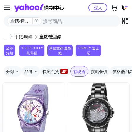
Yahoo購物中心
登入
童錶/造型
錶
手錶/時鐘
童錶/造型錶
全部
HELLO KITTY
其他童錶/造型
DISNEY 迪士
分類
凱蒂貓
錶
尼
分類
品牌
快速到貨
有現貨
挑戰低價
價格低到