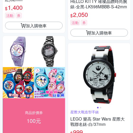
HELLO KITTY 璀璨晶鑽時尚腕
1,400
錶-全黑-LK598MBBB-S-42mm
$
2,050
$
活動
券
活動
券
加入購物車
加入購物車
星際大戰造型手錶
商品折價券
LEGO 樂高 Star Wars 星際大
100元
戰聯名錶-白/37mm
999