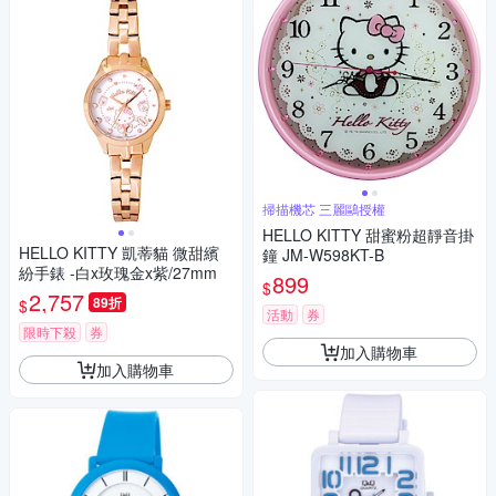
掃描機芯 三麗鷗授權
HELLO KITTY 甜蜜粉超靜音掛
HELLO KITTY 凱蒂貓 微甜繽
鐘 JM-W598KT-B
紛手錶 -白x玫瑰金x紫/27mm
899
$
2,757
89折
$
活動
券
限時下殺
券
加入購物車
加入購物車