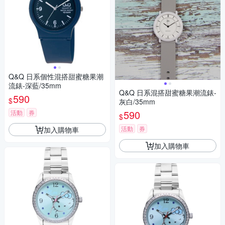
Q&Q 日系個性混搭甜蜜糖果潮
流錶-深藍/35mm
Q&Q 日系混搭甜蜜糖果潮流錶-
590
$
灰白/35mm
590
活動
券
$
活動
券
加入購物車
加入購物車