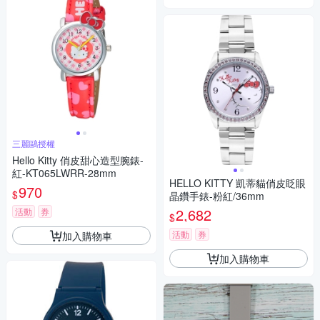
三麗鷗授權
Hello Kitty 俏皮甜心造型腕錶-
紅-KT065LWRR-28mm
HELLO KITTY 凱蒂貓俏皮眨眼
970
$
晶鑽手錶-粉紅/36mm
2,682
活動
券
$
活動
券
加入購物車
加入購物車