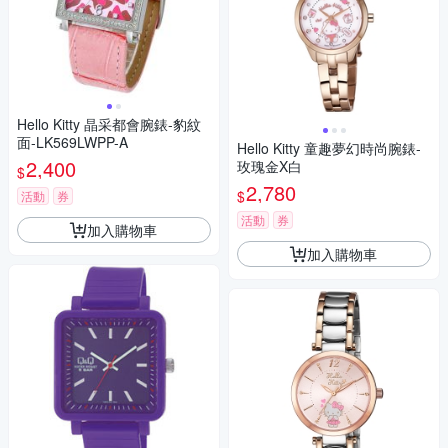
Hello Kitty 晶采都會腕錶-豹紋
面-LK569LWPP-A
Hello Kitty 童趣夢幻時尚腕錶-
2,400
玫瑰金X白
$
2,780
$
活動
券
活動
券
加入購物車
加入購物車