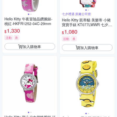
七夕禮遇 原廠公司貨
Hello Kitty 午夜冒險晶鑽腕錶-
Hello Kitty 凱蒂貓 美樂蒂 小豬
桃紅-HKFR1252-04C-29mm
寶寶手錶 KT077LWWR 七夕寵
1,330
愛季 送禮推薦
1,080
$
$
活動
券
活動
券
加入購物車
加入購物車