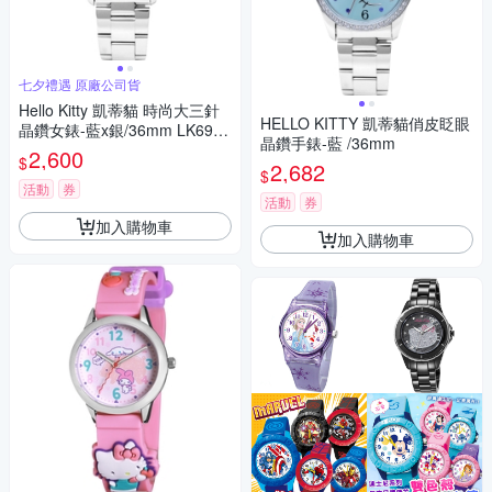
七夕禮遇 原廠公司貨
Hello Kitty 凱蒂貓 時尚大三針
HELLO KITTY 凱蒂貓俏皮眨眼
晶鑽女錶-藍x銀/36mm LK691L
晶鑽手錶-藍 /36mm
WNA 七夕寵愛季 送禮推薦
2,600
$
2,682
$
活動
券
活動
券
加入購物車
加入購物車