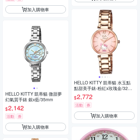
加入購物車
HELLO KITTY 凱蒂貓 水玉點
點甜美手錶-粉紅x玫瑰金/32m
HELLO KITTY 凱蒂貓 微甜夢
m
2,772
$
幻氣質手錶 銀x藍/35mm
活動
券
2,142
$
加入購物車
活動
券
加入購物車