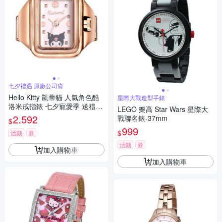
七夕禮遇 原廠公司貨
Hello Kitty 凱蒂貓 人氣角色酷
星際大戰造型手錶
洛米戒指錶 七夕寵愛季 送禮推
LEGO 樂高 Star Wars 星際大
薦-玫瑰金 LK713LRWI-A
2,592
戰聯名錶-37mm
$
999
$
活動
券
活動
券
加入購物車
加入購物車