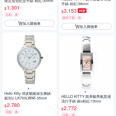
限定造型紀念手錶-粉紅/30mm
手錶-粉紅/38mm
1,301
$
3,153
89折
$
活動
券
限時下殺
券
加入購物車
加入購物車
Hello Kitty 俏皮貓臉淑女腕錶-
HELLO KITTY 凱蒂貓秀氣質感
銀X白-LK700LWWI-35mm
流行手錶-銀x粉紅/19mm
2,780
$
2,772
$
活動
券
活動
券