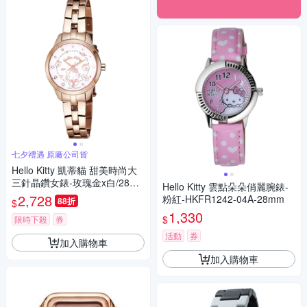
七夕禮遇 原廠公司貨
Hello Kitty 凱蒂貓 甜美時尚大
三針晶鑽女錶-玫瑰金x白/28m
Hello Kitty 雲點朵朵俏麗腕錶-
m LK707LRWS-V 七夕寵愛季
2,728
粉紅-HKFR1242-04A-28mm
88折
$
送禮推薦
1,330
$
限時下殺
券
活動
券
加入購物車
加入購物車