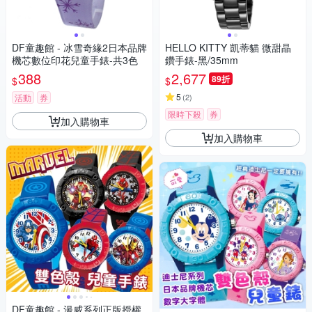
DF童趣館 - 冰雪奇緣2日本品牌
HELLO KITTY 凱蒂貓 微甜晶
機芯數位印花兒童手錶-共3色
鑽手錶-黑/35mm
388
2,677
89折
$
$
5
活動
券
(
2
)
限時下殺
券
加入購物車
加入購物車
DF童趣館 - 漫威系列正版授權