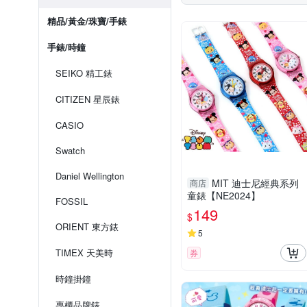
精品/黃金/珠寶/手錶
手錶/時鐘
SEIKO 精工錶
CITIZEN 星辰錶
CASIO
Swatch
Daniel Wellington
MIT 迪士尼經典系列
商店
童錶【NE2024】
FOSSIL
149
$
ORIENT 東方錶
5
TIMEX 天美時
券
時鐘掛鐘
專櫃品牌錶