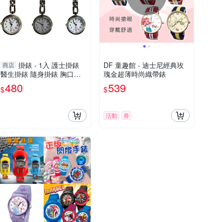
掛錶 - 1入 護士掛錶
DF 童趣館 - 迪士尼經典玫
商店
醫生掛錶 隨身掛錶 胸口掛
瑰金超薄時尚織帶錶
錶 為護理師與醫生設計 佩
480
539
$
$
戴方便 護士錶 [ZHCN2004]
活動
券