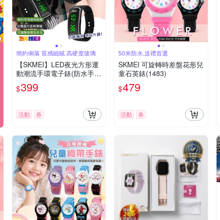
簡約俐落 質感細膩 高硬度玻璃
50米防水,送禮首選
【SKMEI】LED夜光方形運
SKMEI 可旋轉時差盤花形兒
動潮流手環電子錶(防水手錶
童石英錶(1483)
情侶錶 大字手錶 學生錶 運
399
479
$
$
動錶 簡約手錶/1119BBK)
活動
券
活動
券