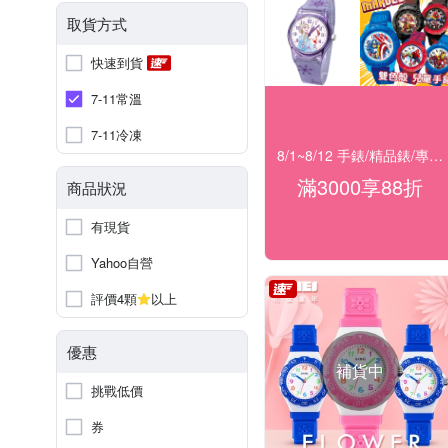
取貨方式
快速到貨
7-11常溫
7-11冷凍
8/1~8/12 手錶/精品錶/專櫃飾品 指定商品滿$3000享88折
滿3000享88折
商品狀況
有現貨
Yahoo自營
評價4顆
以上
優惠
補貨中
挑戰低價
券