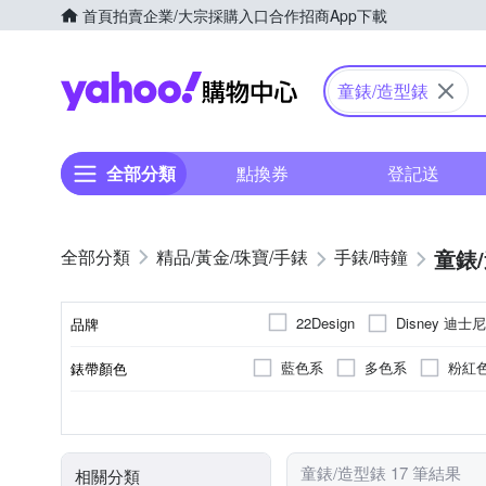
首頁
拍賣
企業/大宗採購入口
合作招商
App下載
Yahoo購物中心
童錶/造型錶
全部分類
點換券
登記送
童錶
精品/黃金/珠寶/手錶
手錶/時鐘
Disney 迪士尼
22Design
品牌
藍色系
多色系
粉紅
錶帶顏色
品牌名稱
多色系
塑膠
一般穿式 (ㄇ型)
無
石英錶
兒童錶
生活防水
樹脂
白色系
電子錶
女錶
不鏽鋼
一般摺疊
50米
男錶
液晶
錶盤顏色
錶殼材質
錶扣
防水級別(米)
機芯類型
使用族群
童錶/造型錶 17 筆結果
相關分類