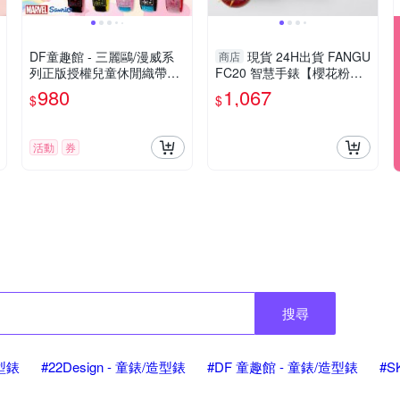
DF童趣館 - 三麗鷗/漫威系
現貨 24H出貨 FANGU
商店
列正版授權兒童休閒織帶錶
FC20 智慧手錶【櫻花粉】
- 多款可選
通話 運動 健康 防水 音樂控
980
1,067
$
$
制 心率 生日禮物 交換禮物
活動
券
搜尋
造型錶
#22Design - 童錶/造型錶
#DF 童趣館 - 童錶/造型錶
#S