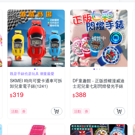
補貨中
既是手錶也是玩具 潮童最愛
SKMEI 時尚可愛卡通車可拆
DF童趣館 - 正版授權漫威迪
卸兒童電子錶(1241)
士尼兒童七彩閃燈發光手錶
319
388
$
$
活動
券
活動
券