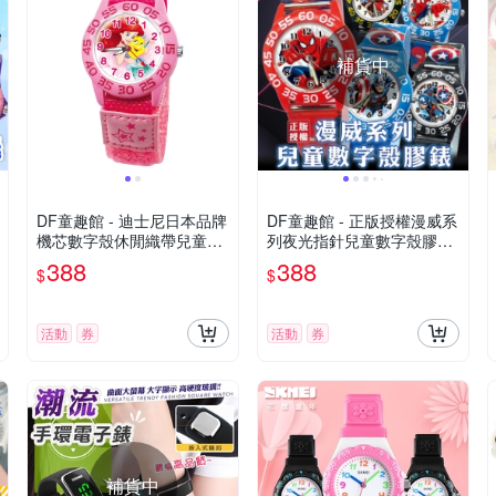
補貨中
DF童趣館 - 迪士尼日本品牌
DF童趣館 - 正版授權漫威系
機芯數字殼休閒織帶兒童手
列夜光指針兒童數字殼膠手
錶 - 多款可選
錶-共5色
388
388
$
$
活動
券
活動
券
補貨中