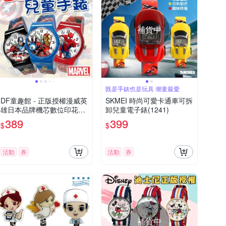
補貨中
既是手錶也是玩具 潮童最愛
DF童趣館 - 正版授權漫威英
SKMEI 時尚可愛卡通車可拆
雄日本品牌機芯數位印花兒
卸兒童電子錶(1241)
童手錶
389
399
$
$
活動
券
活動
券
補貨中