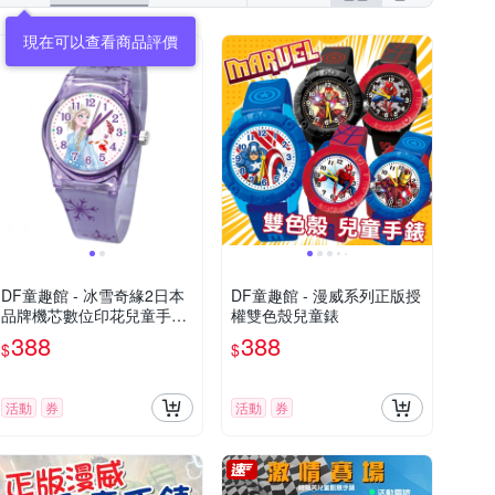
現在可以查看商品評價
DF童趣館 - 冰雪奇緣2日本
DF童趣館 - 漫威系列正版授
品牌機芯數位印花兒童手錶-
權雙色殼兒童錶
共3色
388
388
$
$
活動
券
活動
券