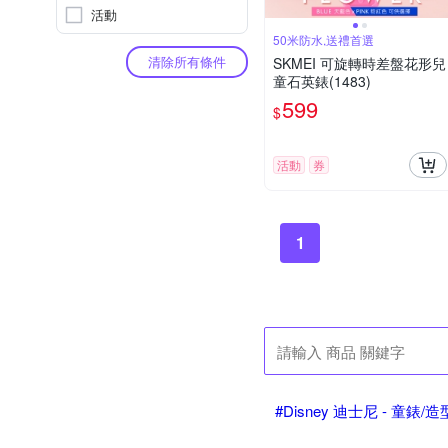
活動
50米防水,送禮首選
清除所有條件
SKMEI 可旋轉時差盤花形兒
童石英錶(1483)
599
$
活動
券
1
#Disney 迪士尼 - 童錶/