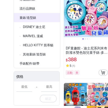
流行品牌錶
童錶/造型錶
DISNEY 迪士尼
MARVEL 漫威
HELLO KITTY 凱蒂貓
DF童趣館 - 迪士尼系列米奇
防潑水雙色殼兒童手錶-多款
其他童錶/造型錶
可選
388
$
手錶配件/錶帶
5
(
1
)
活動
券
價格
-
確定