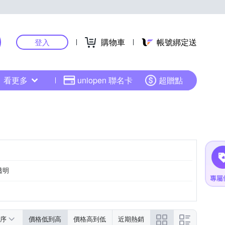
購物車
帳號綁定送
登入
看更多
uniopen 聯名卡
超贈點
透明
其色系
咖啡色系
灰色系
紫色系
序
價格低到高
價格高到低
近期熱銷