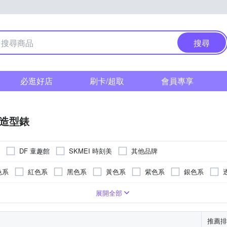
搜尋
必逛好店
刷卡/超取
會員專享
/造型錶
DF 童趣館
SKMEI 時刻美
其他品牌
色系
紅色系
黑色系
黃色系
紫色系
銀色系
錶扣
顯示/數位顯示
合金
對錶
無
安全式摺疊錶扣
藍色系
粉紅色系
按壓式摺疊錶扣
紅色系
黑色系
卡
展開全部
推薦排