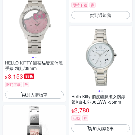
限時下殺
券
貨到通知我
HELLO KITTY 凱蒂貓簍空俏麗
手錶-粉紅/38mm
3,153
89折
$
限時下殺
券
加入購物車
Hello Kitty 俏皮貓臉淑女腕錶-
銀X白-LK700LWWI-35mm
2,780
$
活動
券
加入購物車