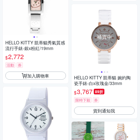
補貨中
HELLO KITTY 凱蒂貓秀氣質感
流行手錶-銀x粉紅/19mm
2,772
$
活動
券
加入購物車
HELLO KITTY 凱蒂貓 婉約陶
瓷手錶-白x玫瑰金/33mm
3,767
89折
$
限時下殺
券
貨到通知我