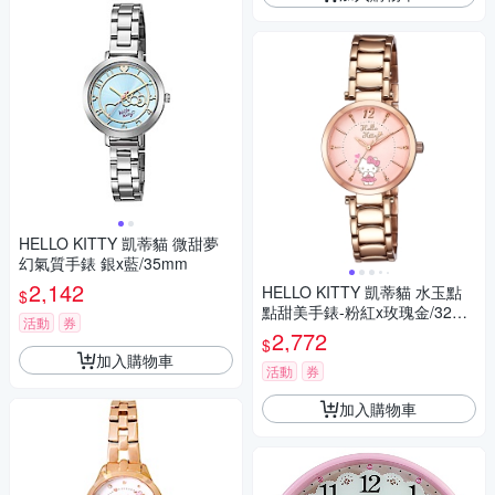
HELLO KITTY 凱蒂貓 微甜夢
幻氣質手錶 銀x藍/35mm
2,142
HELLO KITTY 凱蒂貓 水玉點
$
點甜美手錶-粉紅x玫瑰金/32m
活動
券
m
2,772
$
加入購物車
活動
券
加入購物車