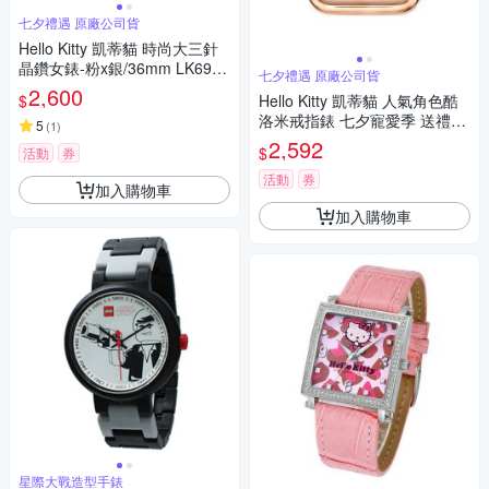
七夕禮遇 原廠公司貨
Hello Kitty 凱蒂貓 時尚大三針
晶鑽女錶-粉x銀/36mm LK691L
七夕禮遇 原廠公司貨
WPA-S 七夕寵愛季 送禮推薦
2,600
$
Hello Kitty 凱蒂貓 人氣角色酷
洛米戒指錶 七夕寵愛季 送禮推
5
(
1
)
薦-玫瑰金 LK713LRWI-A
2,592
$
活動
券
活動
券
加入購物車
加入購物車
星際大戰造型手錶