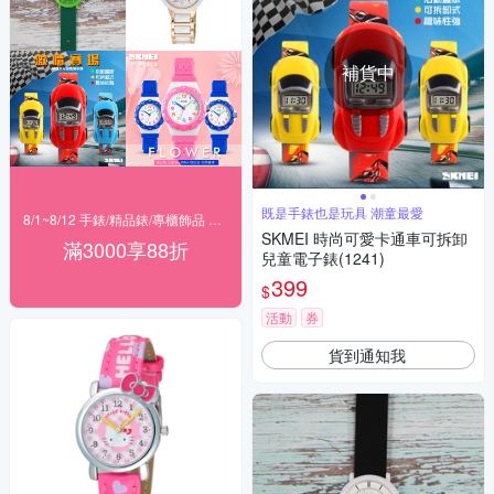
補貨中
既是手錶也是玩具 潮童最愛
8/1~8/12 手錶/精品錶/專櫃飾品 指定商品滿$3000享88折
SKMEI 時尚可愛卡通車可拆卸
滿3000享88折
兒童電子錶(1241)
399
$
活動
券
貨到通知我