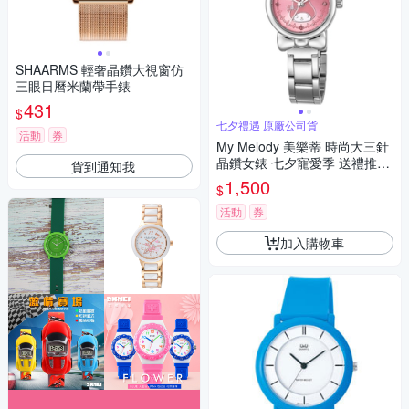
SHAARMS 輕奢晶鑽大視窗仿
三眼日曆米蘭帶手錶
431
$
七夕禮遇 原廠公司貨
活動
券
My Melody 美樂蒂 時尚大三針
晶鑽女錶 七夕寵愛季 送禮推
貨到通知我
薦-銀x桃粉/27mm LK697LWPI
1,500
$
活動
券
加入購物車