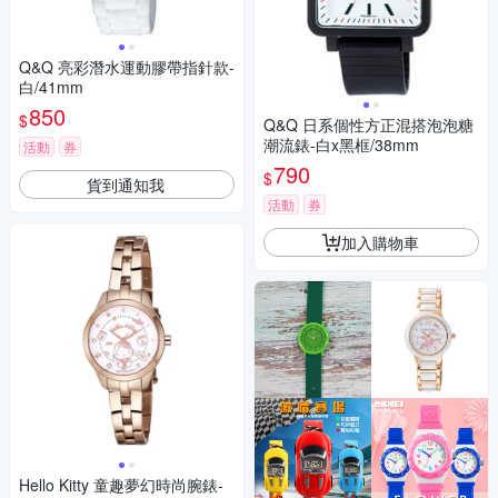
Q&Q 亮彩潛水運動膠帶指針款-
白/41mm
850
$
Q&Q 日系個性方正混搭泡泡糖
潮流錶-白x黑框/38mm
活動
券
790
$
貨到通知我
活動
券
加入購物車
Hello Kitty 童趣夢幻時尚腕錶-