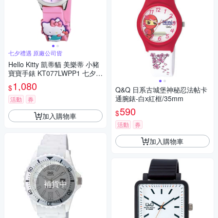
七夕禮遇 原廠公司貨
Hello Kitty 凱蒂貓 美樂蒂 小豬
寶寶手錶 KT077LWPP1 七夕寵
愛季 送禮推薦
1,080
$
Q&Q 日系古城堡神秘忍法帖卡
通腕錶-白x紅框/35mm
活動
券
590
$
加入購物車
活動
券
加入購物車
補貨中