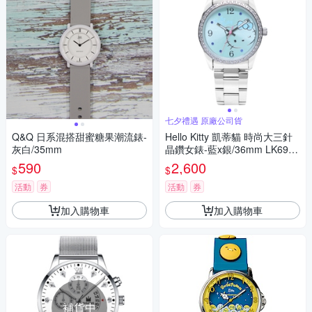
七夕禮遇 原廠公司貨
Q&Q 日系混搭甜蜜糖果潮流錶-
Hello Kitty 凱蒂貓 時尚大三針
灰白/35mm
晶鑽女錶-藍x銀/36mm LK691L
WNA 七夕寵愛季 送禮推薦
590
2,600
$
$
活動
券
活動
券
加入購物車
加入購物車
補貨中