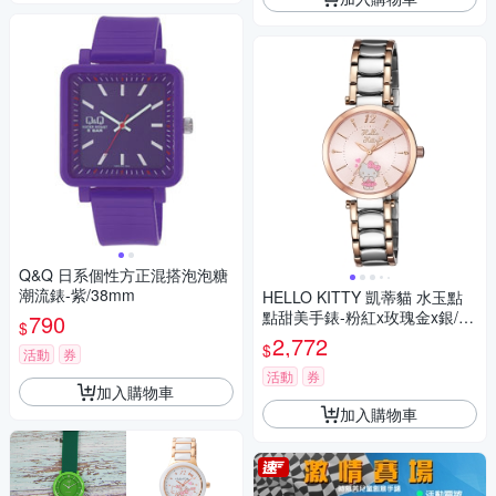
Q&Q 日系個性方正混搭泡泡糖
潮流錶-紫/38mm
HELLO KITTY 凱蒂貓 水玉點
點甜美手錶-粉紅x玫瑰金x銀/32
790
$
mm
2,772
$
活動
券
活動
券
加入購物車
加入購物車