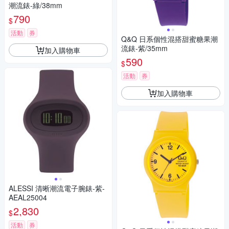
潮流錶-綠/38mm
790
$
活動
券
Q&Q 日系個性混搭甜蜜糖果潮
流錶-紫/35mm
加入購物車
590
$
活動
券
加入購物車
ALESSI 清晰潮流電子腕錶-紫-
AEAL25004
2,830
$
活動
券