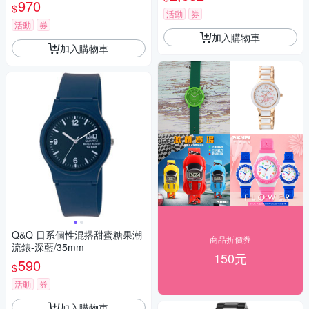
970
$
活動
券
活動
券
加入購物車
加入購物車
Q&Q 日系個性混搭甜蜜糖果潮
商品折價券
流錶-深藍/35mm
150元
590
$
活動
券
加入購物車