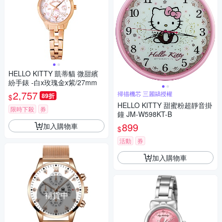
HELLO KITTY 凱蒂貓 微甜繽
紛手錶 -白x玫瑰金x紫/27mm
2,757
掃描機芯 三麗鷗授權
89折
$
HELLO KITTY 甜蜜粉超靜音掛
限時下殺
券
鐘 JM-W598KT-B
899
加入購物車
$
活動
券
加入購物車
補貨中