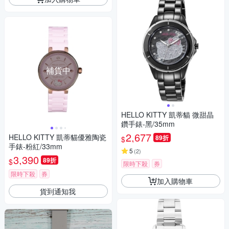
補貨中
HELLO KITTY 凱蒂貓 微甜晶
鑽手錶-黑/35mm
2,677
HELLO KITTY 凱蒂貓優雅陶瓷
89折
$
手錶-粉紅/33mm
5
(
2
)
3,390
89折
$
限時下殺
券
限時下殺
券
加入購物車
貨到通知我