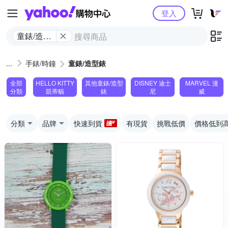
Yahoo購物中心
登入
童錶/造型
錶
手錶/時鐘
童錶/造型錶
全部
HELLO KITTY
其他童錶/造型
DISNEY 迪士
MARVEL 漫
分類
凱蒂貓
錶
尼
威
分類
品牌
快速到貨
有現貨
挑戰低價
價格低到