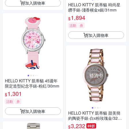
加入購物車
HELLO KITTY 凱蒂貓 時尚星
鑽手錶-淺香檳金x銀/31mm
1,894
$
活動
券
加入購物車
補貨中
HELLO KITTY 凱蒂貓 45週年
限定造型紀念手錶-粉紅/30mm
1,301
$
活動
券
加入購物車
HELLO KITTY 凱蒂貓 甜美簡
約陶瓷手錶-白x粉玫瑰金/32m
m
3,232
89折
$