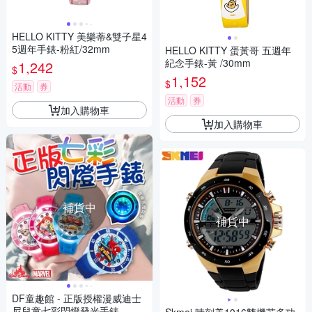
HELLO KITTY 美樂蒂&雙子星4
5週年手錶-粉紅/32mm
HELLO KITTY 蛋黃哥 五週年
紀念手錶-黃 /30mm
1,242
$
1,152
$
活動
券
活動
券
加入購物車
加入購物車
補貨中
補貨中
DF童趣館 - 正版授權漫威迪士
尼兒童七彩閃燈發光手錶