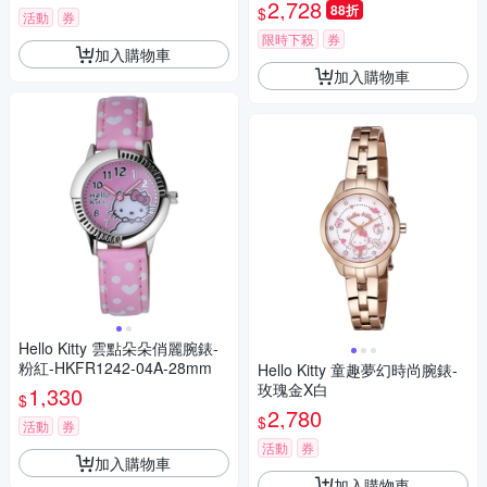
m LK707LRWS-V 七夕寵愛季
2,728
88折
$
活動
券
送禮推薦
限時下殺
券
加入購物車
加入購物車
Hello Kitty 雲點朵朵俏麗腕錶-
粉紅-HKFR1242-04A-28mm
Hello Kitty 童趣夢幻時尚腕錶-
玫瑰金X白
1,330
$
2,780
$
活動
券
活動
券
加入購物車
加入購物車