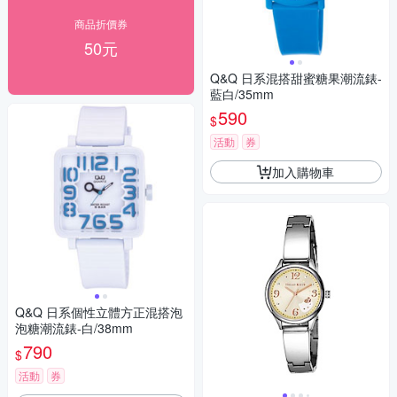
商品折價券
50元
Q&Q 日系混搭甜蜜糖果潮流錶-
藍白/35mm
590
$
活動
券
加入購物車
Q&Q 日系個性立體方正混搭泡
泡糖潮流錶-白/38mm
790
$
活動
券