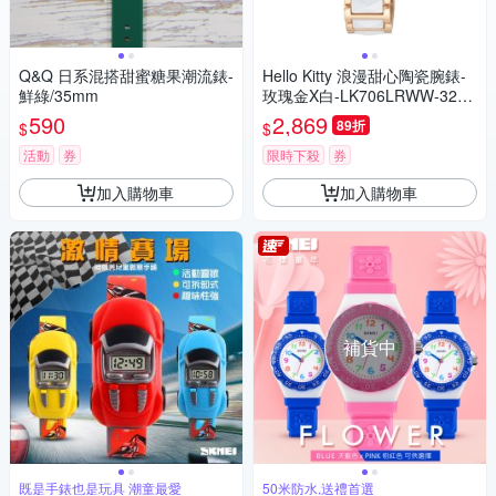
Q&Q 日系混搭甜蜜糖果潮流錶-
Hello Kitty 浪漫甜心陶瓷腕錶-
鮮綠/35mm
玫瑰金X白-LK706LRWW-32m
m
590
2,869
89折
$
$
活動
券
限時下殺
券
加入購物車
加入購物車
補貨中
既是手錶也是玩具 潮童最愛
50米防水,送禮首選