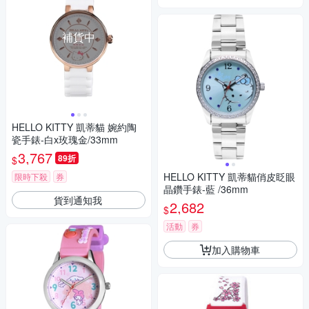
補貨中
HELLO KITTY 凱蒂貓 婉約陶
瓷手錶-白x玫瑰金/33mm
3,767
89折
$
HELLO KITTY 凱蒂貓俏皮眨眼
限時下殺
券
晶鑽手錶-藍 /36mm
貨到通知我
2,682
$
活動
券
加入購物車