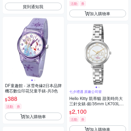
活動
券
貨到通知我
加入購物車
DF童趣館 - 冰雪奇緣2日本品牌
機芯數位印花兒童手錶-共3色
七夕禮遇 原廠公司貨
388
Hello Kitty 凱蒂貓 甜美時尚大
$
三針女錶-銀/35mm LK703LWK
活動
券
A 七夕寵愛季 送禮推薦
2,100
$
加入購物車
活動
券
加入購物車