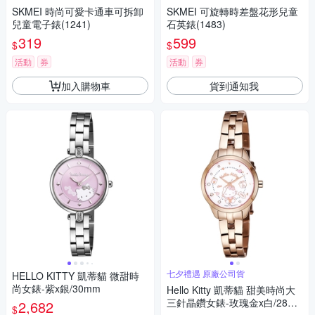
SKMEI 時尚可愛卡通車可拆卸
SKMEI 可旋轉時差盤花形兒童
兒童電子錶(1241)
石英錶(1483)
319
599
$
$
活動
券
活動
券
加入購物車
貨到通知我
七夕禮遇 原廠公司貨
HELLO KITTY 凱蒂貓 微甜時
尚女錶-紫x銀/30mm
Hello Kitty 凱蒂貓 甜美時尚大
三針晶鑽女錶-玫瑰金x白/28m
2,682
$