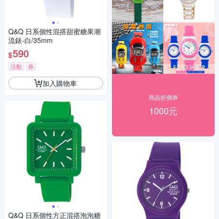
Q&Q 日系個性混搭甜蜜糖果潮
流錶-白/35mm
590
$
活動
券
加入購物車
商品折價券
1000元
Q&Q 日系個性方正混搭泡泡糖