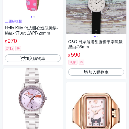
三麗鷗授權
Hello Kitty 俏皮甜心造型腕錶-
桃紅-KT065LWPP-28mm
970
$
Q&Q 日系混搭甜蜜糖果潮流錶-
黑白/35mm
活動
券
590
$
加入購物車
活動
券
加入購物車