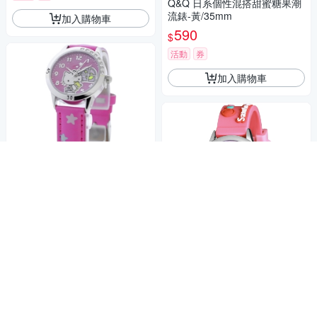
Q&Q 日系個性混搭甜蜜糖果潮
流錶-黃/35mm
加入購物車
590
$
活動
券
加入購物車
Hello Kitty 午夜冒險晶鑽腕錶-
桃紅-HKFR1252-04C-29mm
1,330
$
活動
券
七夕禮遇 原廠公司貨
Hello Kitty 凱蒂貓 美樂蒂 小豬
加入購物車
寶寶手錶 KT077LWWR 七夕寵
愛季 送禮推薦
1,080