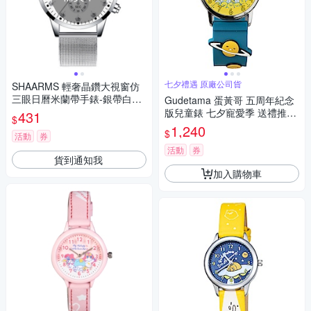
七夕禮遇 原廠公司貨
SHAARMS 輕奢晶鑽大視窗仿
三眼日曆米蘭帶手錶-銀帶白面/
Gudetama 蛋黃哥 五周年紀念
42mm
版兒童錶 七夕寵愛季 送禮推
431
$
薦-32mm
1,240
$
活動
券
活動
券
貨到通知我
加入購物車