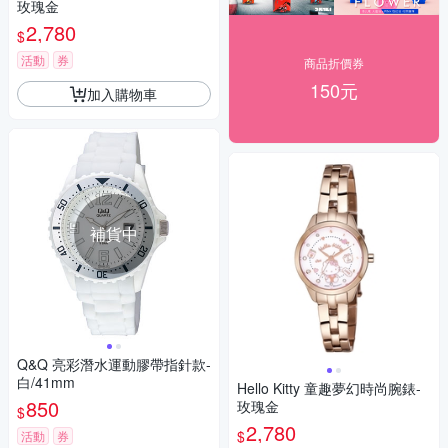
玫瑰金
2,780
$
活動
券
商品折價券
150元
加入購物車
補貨中
Q&Q 亮彩潛水運動膠帶指針款-
白/41mm
Hello Kitty 童趣夢幻時尚腕錶-
850
玫瑰金
$
2,780
$
活動
券