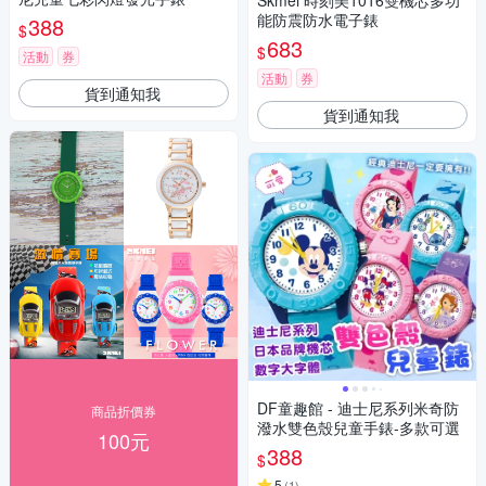
Skmei 時刻美1016雙機芯多功
能防震防水電子錶
388
$
683
$
活動
券
活動
券
貨到通知我
貨到通知我
DF童趣館 - 迪士尼系列米奇防
商品折價券
潑水雙色殼兒童手錶-多款可選
100元
388
$
5
(
1
)