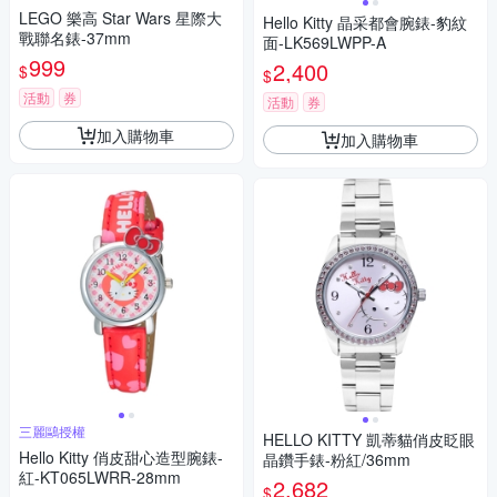
LEGO 樂高 Star Wars 星際大
Hello Kitty 晶采都會腕錶-豹紋
戰聯名錶-37mm
面-LK569LWPP-A
999
2,400
$
$
活動
券
活動
券
加入購物車
加入購物車
三麗鷗授權
HELLO KITTY 凱蒂貓俏皮眨眼
Hello Kitty 俏皮甜心造型腕錶-
晶鑽手錶-粉紅/36mm
紅-KT065LWRR-28mm
2,682
$