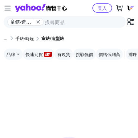
Yahoo購物中心
登入
童錶/造型
錶
手錶/時鐘
童錶/造型錶
品牌
快速到貨
有現貨
挑戰低價
價格低到高
排序