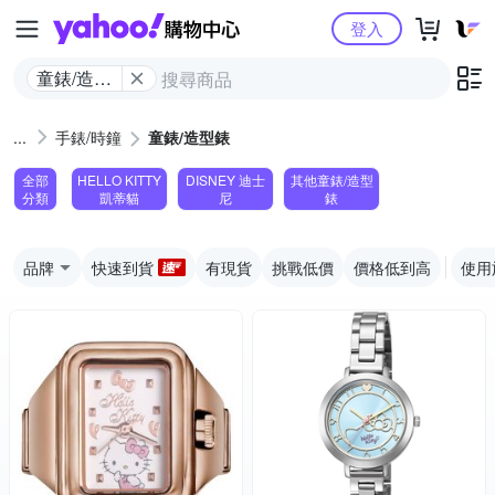
Yahoo購物中心
登入
童錶/造型
錶
手錶/時鐘
童錶/造型錶
全部
HELLO KITTY
DISNEY 迪士
其他童錶/造型
分類
凱蒂貓
尼
錶
品牌
快速到貨
有現貨
挑戰低價
價格低到高
使用