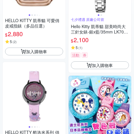
七夕禮遇 原廠公司貨
HELLO KITTY 凱蒂貓 可愛俏
皮戒指錶（多品任選）
Hello Kitty 凱蒂貓 甜美時尚大
三針女錶-銀x藍/35mm LK703L
2,880
$
WNA 七夕寵愛季 送禮推薦
2,100
$
5
(
2
)
5
(
1
)
加入購物車
活動
券
加入購物車
補貨中
HELLO KITTY 酷洛米系列 俏