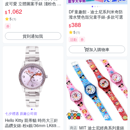
皮可愛 立體圖案手錶 淺粉色 K
T081LWPP1_30mm
1,062
DF童趣館 - 迪士尼系列米奇防
$
潑水雙色殼兒童手錶-多款可選
5
(
1
)
388
$
券
5
(
1
)
貨到通知我
活動
券
加入購物車
七夕禮遇 原廠公司貨
Hello Kitty 凱蒂貓 時尚大三針
晶鑽女錶-粉x銀/36mm LK691L
MIT 迪士尼經典系列童錶
商店