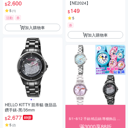
WPA-S 七夕寵愛季 送禮推薦
2,600
【NE2024】
$
149
5
(
1
)
$
活動
券
5
券
加入購物車
加入購物車
HELLO KITTY 凱蒂貓 微甜晶
鑽手錶-黑/35mm
2,677
89折
$
8/1~8/12 手錶/精品錶/專櫃飾品 指定商品滿$3000享88折
5
(
2
)
滿3000享88折