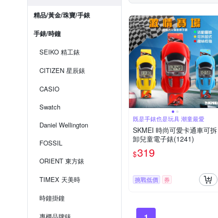
精品/黃金/珠寶/手錶
手錶/時鐘
SEIKO 精工錶
CITIZEN 星辰錶
CASIO
Swatch
既是手錶也是玩具 潮童最愛
Daniel Wellington
SKMEI 時尚可愛卡通車可拆
卸兒童電子錶(1241)
FOSSIL
319
$
ORIENT 東方錶
TIMEX 天美時
挑戰低價
券
時鐘掛鐘
專櫃品牌錶
1