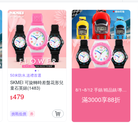
50米防水,送禮首選
SKMEI 可旋轉時差盤花形兒
童石英錶(1483)
8/1~8/12 手錶/精品錶/專櫃飾品 指定商品滿$3000享88折
479
$
滿3000享88折
挑戰低價
券