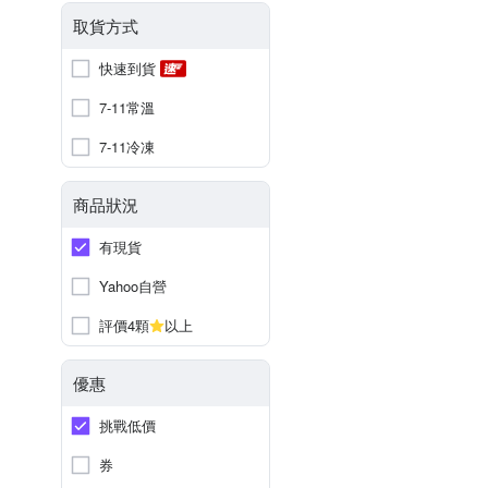
取貨方式
快速到貨
7-11常溫
7-11冷凍
商品狀況
有現貨
Yahoo自營
評價4顆
以上
優惠
挑戰低價
券