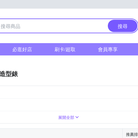
搜尋
必逛好店
刷卡/超取
會員專享
/造型錶
系
粉紅色系
黑色系
展開全部
推薦排