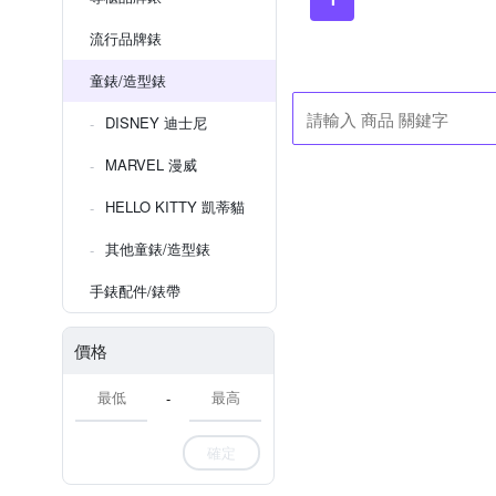
流行品牌錶
童錶/造型錶
DISNEY 迪士尼
MARVEL 漫威
HELLO KITTY 凱蒂貓
其他童錶/造型錶
手錶配件/錶帶
價格
-
確定