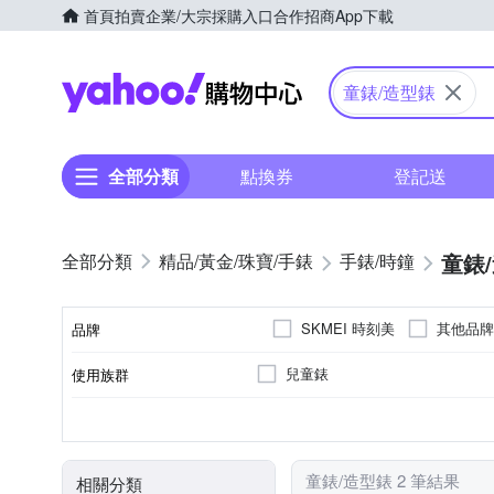
首頁
拍賣
企業/大宗採購入口
合作招商
App下載
Yahoo購物中心
童錶/造型錶
全部分類
點換券
登記送
童錶
精品/黃金/珠寶/手錶
手錶/時鐘
SKMEI 時刻美
其他品牌
品牌
兒童錶
使用族群
品牌名稱
電池
橡膠/塑膠/矽膠/樹脂錶帶
藍色系
一般穿式 (ㄇ型)
樹脂
電子錶
紅色系
石英錶
黃色
動力來源
錶帶材質
錶帶顏色
錶扣
錶殼材質
機芯類型
童錶/造型錶 2 筆結果
相關分類