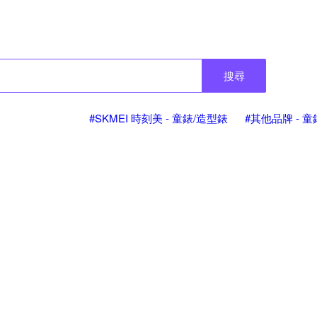
搜尋
#SKMEI 時刻美 - 童錶/造型錶
#其他品牌 - 