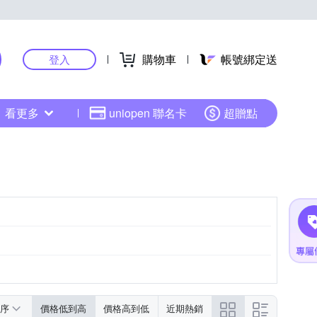
購物車
帳號綁定送
登入
看更多
uniopen 聯名卡
超贈點
序
價格低到高
價格高到低
近期熱銷