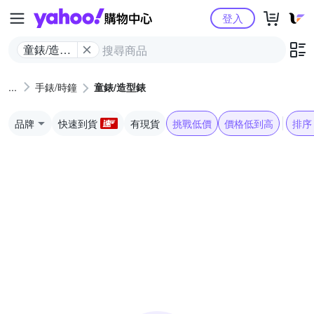
Yahoo購物中心
登入
童錶/造型
錶
手錶/時鐘
童錶/造型錶
品牌
快速到貨
有現貨
挑戰低價
價格低到高
排序