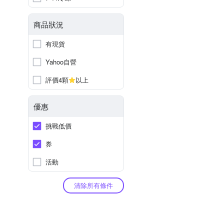
商品狀況
有現貨
Yahoo自營
評價4顆
以上
優惠
挑戰低價
券
活動
清除所有條件