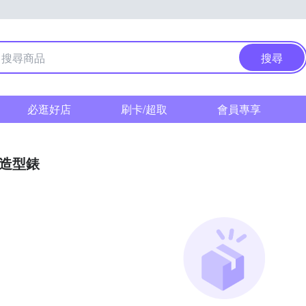
搜尋
必逛好店
刷卡/超取
會員專享
/造型錶