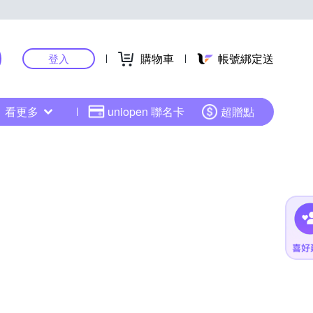
購物車
帳號綁定送
登入
看更多
uniopen 聯名卡
超贈點