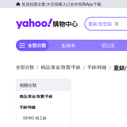
首頁
拍賣
企業/大宗採購入口
合作招商
App下載
Yahoo購物中心
童錶/造型錶
全部分類
點換券
登記送
童錶
精品/黃金/珠寶/手錶
手錶/時鐘
相關分類
精品/黃金/珠寶/手錶
手錶/時鐘
SEIKO 精工錶