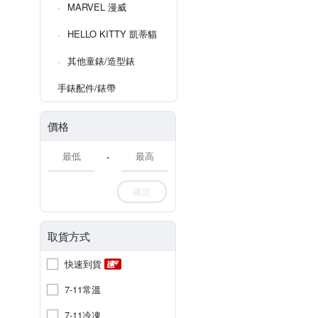
MARVEL 漫威
HELLO KITTY 凱蒂貓
其他童錶/造型錶
手錶配件/錶帶
價格
-
確定
取貨方式
快速到貨
7-11常溫
7-11冷凍