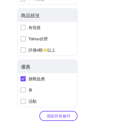
商品狀況
有現貨
Yahoo自營
評價4顆
以上
優惠
挑戰低價
券
活動
清除所有條件