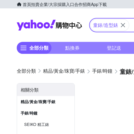
首頁
拍賣
企業/大宗採購入口
合作招商
App下載
Yahoo購物中心
童錶/造型錶
全部分類
點換券
登記送
童錶
精品/黃金/珠寶/手錶
手錶/時鐘
相關分類
精品/黃金/珠寶/手錶
手錶/時鐘
SEIKO 精工錶