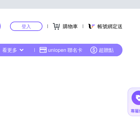
購物車
帳號綁定送
登入
看更多
uniopen 聯名卡
超贈點