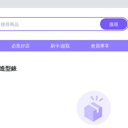
搜尋
必逛好店
刷卡/超取
會員專享
/造型錶