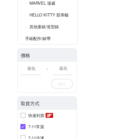
MARVEL 漫威
HELLO KITTY 凱蒂貓
其他童錶/造型錶
手錶配件/錶帶
價格
-
確定
取貨方式
快速到貨
7-11常溫
7-11冷凍