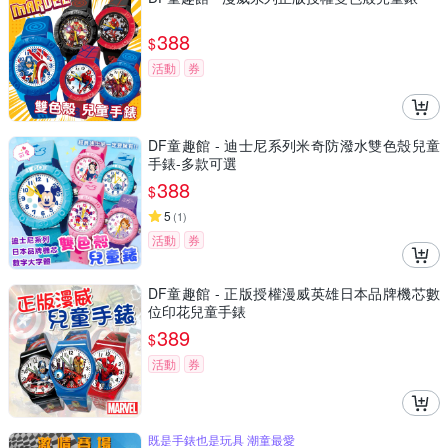
388
$
活動
券
DF童趣館 - 迪士尼系列米奇防潑水雙色殼兒童
手錶-多款可選
388
$
5
(
1
)
活動
券
DF童趣館 - 正版授權漫威英雄日本品牌機芯數
位印花兒童手錶
389
$
活動
券
既是手錶也是玩具 潮童最愛