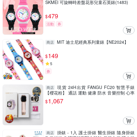
SKMEI 可旋轉時差盤花形兒童石英錶(1483)
479
$
活動
券
MIT 迪士尼經典系列童錶【NE2024】
商店
149
$
5
券
現貨 24H出貨 FANGU FC20 智慧手錶
商店
【櫻花粉】 通話 運動 健康 防水 音樂控制 心率
生日禮物 交換禮物
1,067
$
掛錶 - 1入 護士掛錶 醫生掛錶 隨身掛錶
商店