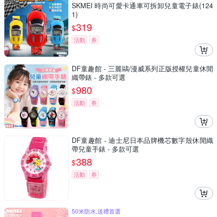
SKMEI 時尚可愛卡通車可拆卸兒童電子錶(124
1)
319
$
活動
券
DF童趣館 - 三麗鷗/漫威系列正版授權兒童休閒
織帶錶 - 多款可選
980
$
活動
券
DF童趣館 - 迪士尼日本品牌機芯數字殼休閒織
帶兒童手錶 - 多款可選
388
$
活動
券
50米防水,送禮首選