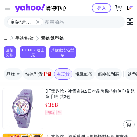
Yahoo購物中心
登入
童錶/造型
錶
手錶/時鐘
童錶/造型錶
全部
DISNEY 迪士
其他童錶/造型
分類
尼
錶
品牌
快速到貨
有現貨
挑戰低價
價格低到高
錶帶
DF童趣館 - 冰雪奇緣2日本品牌機芯數位印花兒
童手錶-共3色
388
$
活動
券
DF童趣館 - 漫威系列正版授權雙色殼兒童錶