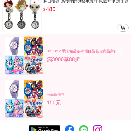
胸口掛錶 為護理師與醫生設計 佩戴方便 護士錶
[ZHCN2004]
480
$
8/1~8/12 手錶/精品錶/專櫃飾品 指定商品滿$3000享88折
滿3000享88折
商品折價券
150元