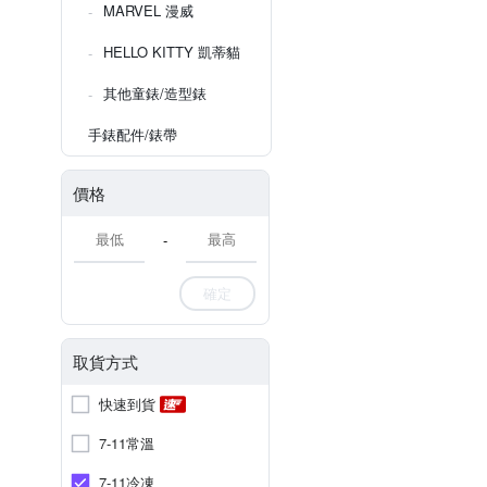
MARVEL 漫威
HELLO KITTY 凱蒂貓
其他童錶/造型錶
手錶配件/錶帶
價格
-
確定
取貨方式
快速到貨
7-11常溫
7-11冷凍