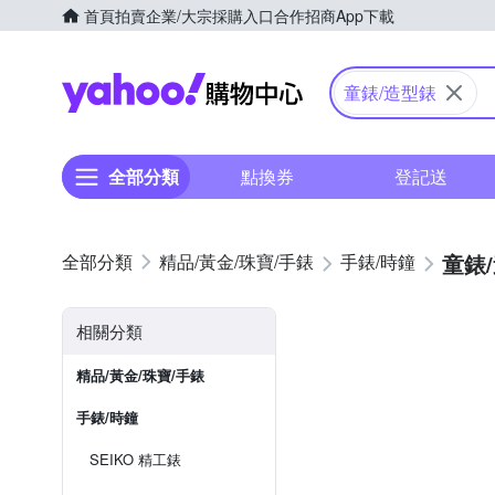
首頁
拍賣
企業/大宗採購入口
合作招商
App下載
Yahoo購物中心
童錶/造型錶
全部分類
點換券
登記送
童錶
精品/黃金/珠寶/手錶
手錶/時鐘
相關分類
精品/黃金/珠寶/手錶
手錶/時鐘
SEIKO 精工錶