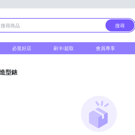
搜尋
必逛好店
刷卡/超取
會員專享
/造型錶