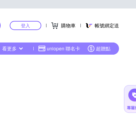
購物車
帳號綁定送
登入
看更多
uniopen 聯名卡
超贈點