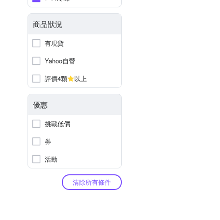
商品狀況
有現貨
Yahoo自營
評價4顆
以上
優惠
挑戰低價
券
活動
清除所有條件