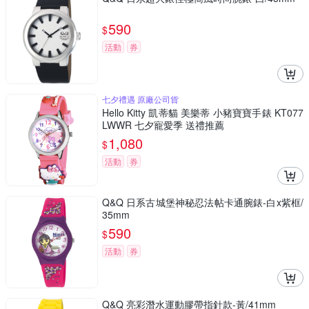
590
$
活動
券
七夕禮遇 原廠公司貨
Hello Kitty 凱蒂貓 美樂蒂 小豬寶寶手錶 KT077
LWWR 七夕寵愛季 送禮推薦
1,080
$
活動
券
Q&Q 日系古城堡神秘忍法帖卡通腕錶-白x紫框/
35mm
590
$
活動
券
Q&Q 亮彩潛水運動膠帶指針款-黃/41mm