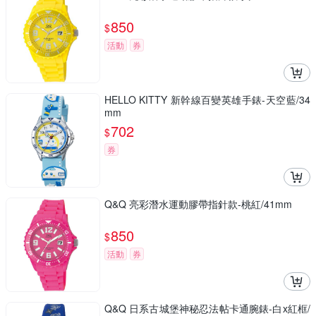
850
$
活動
券
HELLO KITTY 新幹線百變英雄手錶-天空藍/34
mm
702
$
券
Q&Q 亮彩潛水運動膠帶指針款-桃紅/41mm
850
$
活動
券
Q&Q 日系古城堡神秘忍法帖卡通腕錶-白x紅框/