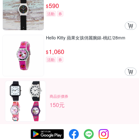
590
$
活動
券
Hello Kitty 蘋果女孩俏麗腕錶-桃紅/28mm
1,060
$
活動
券
商品折價券
150元