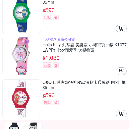
35mm
590
$
活動
券
七夕禮遇 原廠公司貨
Hello Kitty 凱蒂貓 美樂蒂 小豬寶寶手錶 KT077
LWPP1 七夕寵愛季 送禮推薦
1,080
$
活動
券
Q&Q 日系古城堡神秘忍法帖卡通腕錶-白x紅框/
35mm
590
$
活動
券