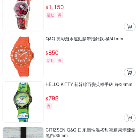
1,150
$
活動
券
Q&Q 亮彩潛水運動膠帶指針款-橘/41mm
850
$
活動
券
HELLO KITTY 新幹線百變英雄手錶-綠/34mm
792
$
券
CITIZSEN Q&Q 日系個性混搭甜蜜糖果潮流錶
黑白/35mm