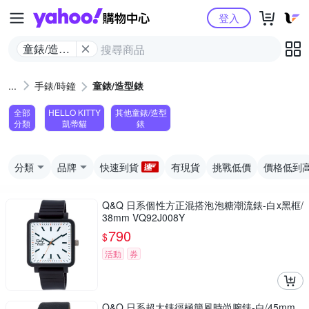
Yahoo購物中心
登入
童錶/造型
錶
手錶/時鐘
童錶/造型錶
全部
HELLO KITTY
其他童錶/造型
分類
凱蒂貓
錶
分類
品牌
快速到貨
有現貨
挑戰低價
價格低到
Q&Q 日系個性方正混搭泡泡糖潮流錶-白x黑框/
38mm VQ92J008Y
790
$
活動
券
Q&Q 日系超大錶徑極簡風時尚腕錶-白/45mm