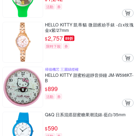
活動
券
HELLO KITTY 凱蒂貓 微甜繽紛手錶 -白x玫瑰
金x紫/27mm
2,757
$
89折
限時下殺
券
掃描機芯 三麗鷗授權
HELLO KITTY 甜蜜粉超靜音掛鐘 JM-W598KT-
B
899
$
活動
券
Q&Q 日系混搭甜蜜糖果潮流錶-藍白/35mm
590
$
活動
券