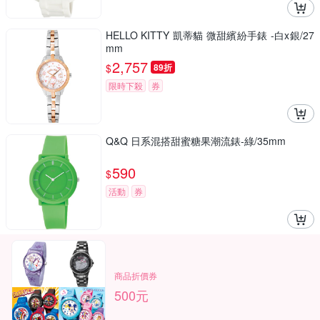
HELLO KITTY 凱蒂貓 微甜繽紛手錶 -白x銀/27
mm
2,757
$
89折
限時下殺
券
Q&Q 日系混搭甜蜜糖果潮流錶-綠/35mm
590
$
活動
券
商品折價券
500元