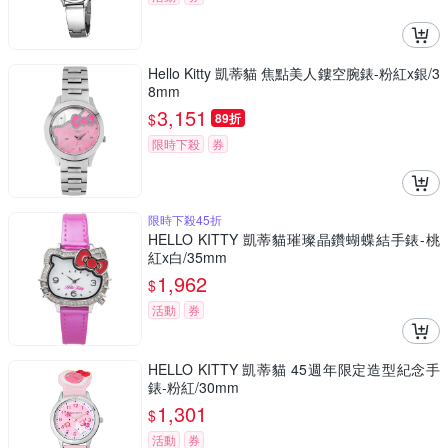
Hello Kitty 凱蒂貓 焦點美人鏤空腕錶-粉紅x銀/3
8mm
3,151
$
89折
限時下殺
券
限時下殺45折
HELLO KITTY 凱蒂貓璀璨晶鑽蝴蝶結手錶-桃
紅x白/35mm
1,962
$
活動
券
HELLO KITTY 凱蒂貓 45週年限定造型紀念手
錶-粉紅/30mm
1,301
$
活動
券