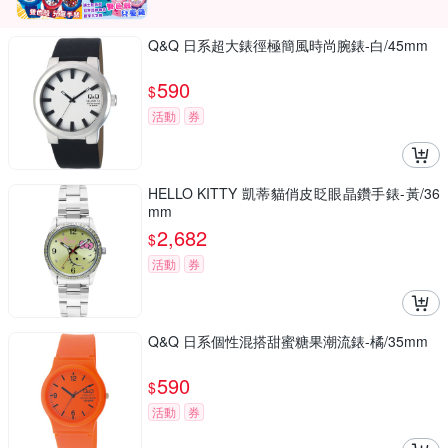
Q&Q 日系超大錶徑極簡風時尚腕錶-白/45mm
590
$
活動
券
HELLO KITTY 凱蒂貓俏皮眨眼晶鑽手錶-黃/36
mm
2,682
$
活動
券
Q&Q 日系個性混搭甜蜜糖果潮流錶-橘/35mm
590
$
活動
券