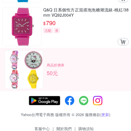
Q&Q 日系個性方正混搭泡泡糖潮流錶-桃紅/38
mm VQ92J004Y
790
$
活動
券
商品折價券
50元
Yahoo台灣電子商務 版權所有 © 2026 服務條款(
更新
)
客服中心
|
關於我們
|
購物須知