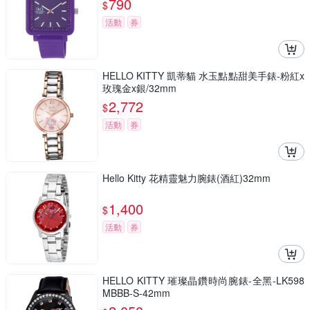
790
$
活動
券
HELLO KITTY 凱蒂貓 水玉點點甜美手錶-粉紅x
玫瑰金x銀/32mm
2,772
$
活動
券
Hello Kitty 花精靈魅力腕錶(酒紅)32mm
1,400
$
活動
券
HELLO KITTY 璀璨晶鑽時尚腕錶-全黑-LK598
MBBB-S-42mm