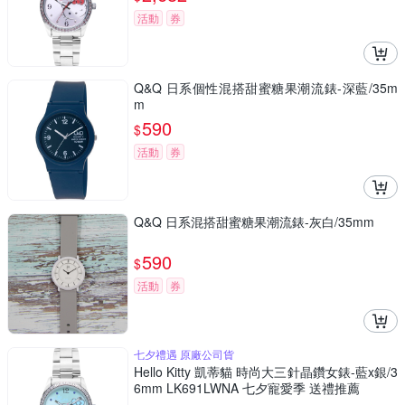
活動
券
Q&Q 日系個性混搭甜蜜糖果潮流錶-深藍/35m
m
590
$
活動
券
Q&Q 日系混搭甜蜜糖果潮流錶-灰白/35mm
590
$
活動
券
七夕禮遇 原廠公司貨
Hello Kitty 凱蒂貓 時尚大三針晶鑽女錶-藍x銀/3
6mm LK691LWNA 七夕寵愛季 送禮推薦