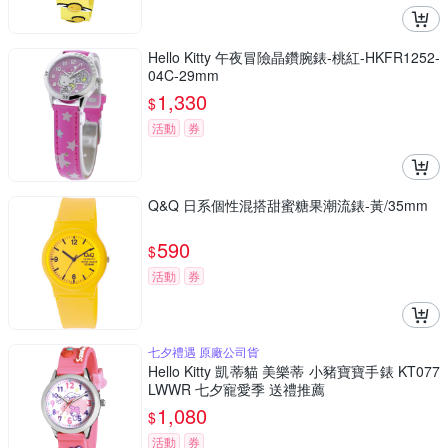
Hello Kitty 午夜冒險晶鑽腕錶-桃紅-HKFR1252-
04C-29mm
1,330
$
活動
券
Q&Q 日系個性混搭甜蜜糖果潮流錶-黃/35mm
590
$
活動
券
七夕禮遇 原廠公司貨
Hello Kitty 凱蒂貓 美樂蒂 小豬寶寶手錶 KT077
LWWR 七夕寵愛季 送禮推薦
1,080
$
活動
券