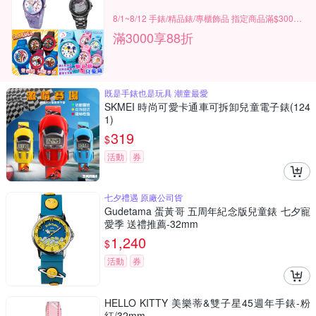
8/1~8/12 手錶/精品錶/專櫃飾品 指定商品滿$3000享88折
滿3000享88折
既是手錶也是玩具 潮童最愛
SKMEI 時尚可愛卡通車可拆卸兒童電子錶(124
1)
319
$
活動
券
七夕禮遇 原廠公司貨
Gudetama 蛋黃哥 五周年紀念版兒童錶 七夕寵
愛季 送禮推薦-32mm
1,240
$
活動
券
HELLO KITTY 美樂蒂&雙子星45週年手錶-粉
紅/32mm