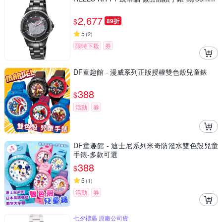
2,677
$
89折
5
(
2
)
限時下殺
券
DF童趣館 - 漫威系列正版授權雙色殼兒童錶
388
$
活動
券
DF童趣館 - 迪士尼系列米奇防潑水雙色殼兒童
手錶-多款可選
388
$
5
(
1
)
活動
券
七夕禮遇 原廠公司貨