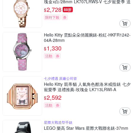
瑰金x白/28mm LK707LRWS-V 七夕寵愛季 送
禮推薦
2,728
$
88折
限時下殺
券
Hello Kitty 雲點朵朵俏麗腕錶-粉紅-HKFR1242-
04A-28mm
1,330
$
活動
券
七夕禮遇 原廠公司貨
Hello Kitty 凱蒂貓 人氣角色酷洛米戒指錶 七夕
寵愛季 送禮推薦-玫瑰金 LK713LRWI-A
2,592
$
活動
券
星際大戰造型手錶
LEGO 樂高 Star Wars 星際大戰聯名錶-37mm