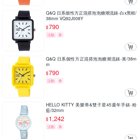
Q&Q 日系個性方正混搭泡泡糖潮流錶-白x黑框/
38mm VQ92J008Y
790
$
活動
券
Q&Q 日系個性方正混搭泡泡糖潮流錶-黃/38m
m
790
$
活動
券
HELLO KITTY 美樂蒂&雙子星45週年手錶-粉
藍/32mm
1,242
$
活動
券