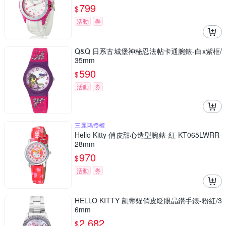
799
$
活動
券
Q&Q 日系古城堡神秘忍法帖卡通腕錶-白x紫框/
35mm
590
$
活動
券
三麗鷗授權
Hello Kitty 俏皮甜心造型腕錶-紅-KT065LWRR-
28mm
970
$
活動
券
HELLO KITTY 凱蒂貓俏皮眨眼晶鑽手錶-粉紅/3
6mm
2,682
$