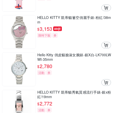
HELLO KITTY 凱蒂貓簍空俏麗手錶-粉紅/38m
m
3,153
$
89折
限時下殺
券
Hello Kitty 俏皮貓臉淑女腕錶-銀X白-LK700LW
WI-35mm
2,780
$
活動
券
HELLO KITTY 凱蒂貓秀氣質感流行手錶-銀x粉
紅/19mm
2,772
$
活動
券