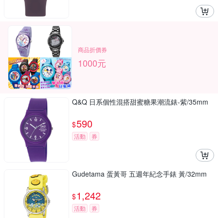
商品折價券
1000元
Q&Q 日系個性混搭甜蜜糖果潮流錶-紫/35mm
590
$
活動
券
Gudetama 蛋黃哥 五週年紀念手錶 黃/32mm
1,242
$
活動
券