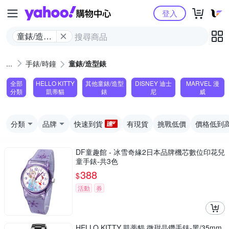
Yahoo購物中心
登入
童錶/造型
錶
手錶/時鐘
童錶/造型錶
全部
HELLO KITTY
其他童錶/造型
DISNEY 迪士
MARVEL 漫
分類
凱蒂貓
錶
尼
威
分類
品牌
快速到貨
有現貨
挑戰低價
價格低到
DF童趣館 - 冰雪奇緣2日本品牌機芯數位印花兒
童手錶-共3色
388
$
活動
券
HELLO KITTY 凱蒂貓 微甜晶鑽手錶-黑/35mm