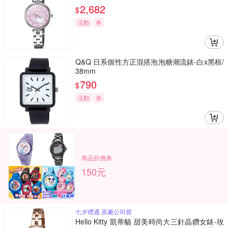
2,682
$
活動
券
Q&Q 日系個性方正混搭泡泡糖潮流錶-白x黑框/
38mm
790
$
活動
券
商品折價券
150元
七夕禮遇 原廠公司貨
Hello Kitty 凱蒂貓 甜美時尚大三針晶鑽女錶-玫