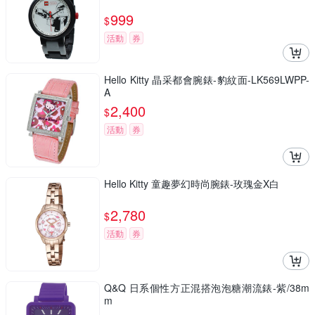
999
$
活動
券
Hello Kitty 晶采都會腕錶-豹紋面-LK569LWPP-
A
2,400
$
活動
券
Hello Kitty 童趣夢幻時尚腕錶-玫瑰金X白
2,780
$
活動
券
Q&Q 日系個性方正混搭泡泡糖潮流錶-紫/38m
m