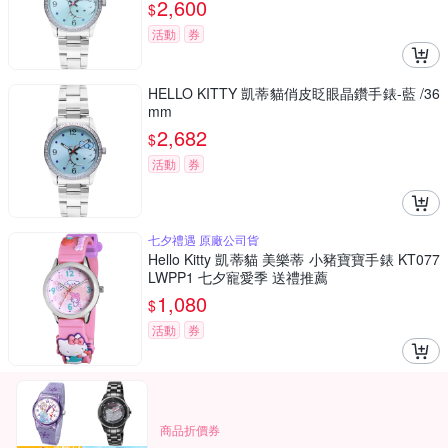
2,600
$
活動
券
HELLO KITTY 凱蒂貓俏皮眨眼晶鑽手錶-藍 /36
mm
2,682
$
活動
券
七夕禮遇 原廠公司貨
Hello Kitty 凱蒂貓 美樂蒂 小豬寶寶手錶 KT077
LWPP1 七夕寵愛季 送禮推薦
1,080
$
活動
券
商品折價券