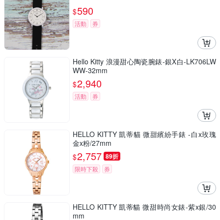
590
$
活動
券
Hello Kitty 浪漫甜心陶瓷腕錶-銀X白-LK706LW
WW-32mm
2,940
$
活動
券
HELLO KITTY 凱蒂貓 微甜繽紛手錶 -白x玫瑰
金x粉/27mm
2,757
$
89折
限時下殺
券
HELLO KITTY 凱蒂貓 微甜時尚女錶-紫x銀/30
mm