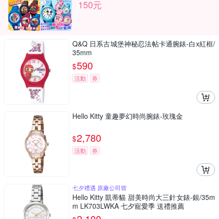
150元
Q&Q 日系古城堡神秘忍法帖卡通腕錶-白x紅框/
35mm
590
$
活動
券
Hello Kitty 童趣夢幻時尚腕錶-玫瑰金
2,780
$
活動
券
七夕禮遇 原廠公司貨
Hello Kitty 凱蒂貓 甜美時尚大三針女錶-銀/35m
m LK703LWKA 七夕寵愛季 送禮推薦
2,100