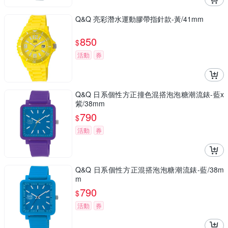
Q&Q 亮彩潛水運動膠帶指針款-黃/41mm
850
$
活動
券
Q&Q 日系個性方正撞色混搭泡泡糖潮流錶-藍x
紫/38mm
790
$
活動
券
Q&Q 日系個性方正混搭泡泡糖潮流錶-藍/38m
m
790
$
活動
券