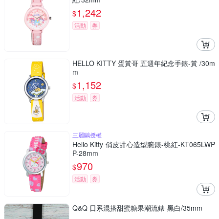
1,242
$
活動
券
HELLO KITTY 蛋黃哥 五週年紀念手錶-黃 /30m
m
1,152
$
活動
券
三麗鷗授權
Hello Kitty 俏皮甜心造型腕錶-桃紅-KT065LWP
P-28mm
970
$
活動
券
Q&Q 日系混搭甜蜜糖果潮流錶-黑白/35mm