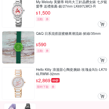
My Melody 美樂蒂 時尚大三針晶鑽女錶 七夕寵
愛季 送禮推薦-銀/27mm LK697LWCI-R
1,500
$
活動
券
Q&Q 日系混搭甜蜜糖果潮流錶-鮮綠/35mm
590
$
活動
券
Hello Kitty 浪漫甜心陶瓷腕錶-玫瑰金X白-LK70
6LRWW-32mm
2,869
$
89折
限時下殺
券