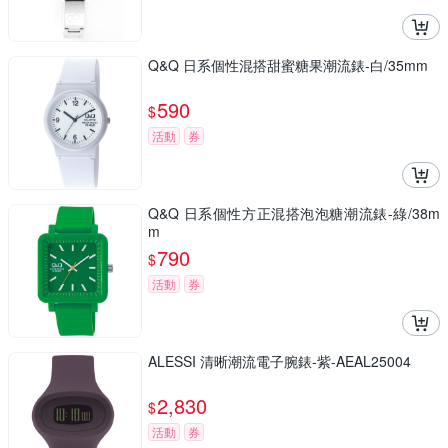
Q&Q 日系個性混搭甜蜜糖果潮流錶-白/35mm
590
$
活動
券
Q&Q 日系個性方正混搭泡泡糖潮流錶-綠/38m
m
790
$
活動
券
ALESSI 清晰潮流電子腕錶-紫-AEAL25004
2,830
$
活動
券