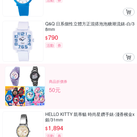
Q&Q 日系個性立體方正混搭泡泡糖潮流錶-白/3
8mm
790
$
活動
券
商品折價券
50元
HELLO KITTY 凱蒂貓 時尚星鑽手錶-淺香檳金x
銀/31mm
1,894
$
活動
券