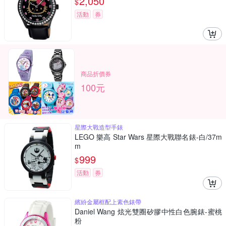
2,050
$
活動
券
商品折價券
100元
星際大戰造型手錶
LEGO 樂高 Star Wars 星際大戰聯名錶-白/37m
m
999
$
活動
券
繽紛金屬框配上素色錶帶
Daniel Wang 炫光雙圈矽膠中性白色腕錶-蜜桃
粉