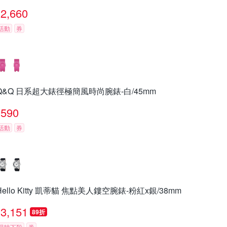
2,660
活動
券
Q&Q 日系超大錶徑極簡風時尚腕錶-白/45mm
590
活動
券
Hello Kitty 凱蒂貓 焦點美人鏤空腕錶-粉紅x銀/38mm
3,151
89折
限時下殺
券