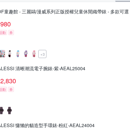
DF童趣館 - 三麗鷗/漫威系列正版授權兒童休閒織帶錶 - 多款可選
980
活動
券
+3
ALESSI 清晰潮流電子腕錶-紫-AEAL25004
2,830
活動
券
ALESSI 慵懶的貓造型手環錶-粉紅-AEAL24004