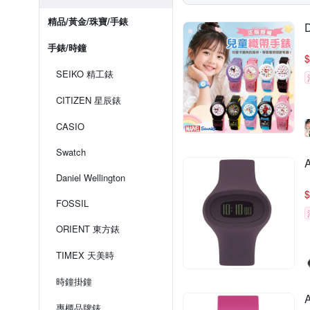
精品/黃金/珠寶/手錶
手錶/時鐘
$
SEIKO 精工錶
CITIZEN 星辰錶
CASIO
Swatch
Daniel Wellington
$
FOSSIL
ORIENT 東方錶
TIMEX 天美時
時鐘掛鐘
專櫃品牌錶