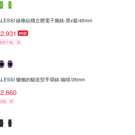
ALESSI 線條結構立體電子腕錶-黑x紫/45mm
2,931
89折
限時下殺
券
ALESSI 慵懶的貓造型手環錶-咖啡/35mm
2,660
活動
券