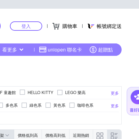
購物車
帳號綁定送
登入
看更多
uniopen 聯名卡
超贈點
DF 童趣館
LEGO 樂高
HELLO KITTY
更多
多色系
綠色系
黃色系
咖啡色系
更多
RESIN GLASS)
錶帶
綠色系
活動式錶扣
黃色系
無
液晶顯示/數位顯示
更多
架
價格低到高
價格高到低
近期熱銷