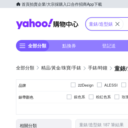
首頁
拍賣
企業/大宗採購入口
合作招商
App下載
Yahoo購物中心
童錶/造型錶
全部分類
點換券
登記送
童錶
精品/黃金/珠寶/手錶
手錶/時鐘
22Design
ALESSI
品牌
SKMEI 時刻美
Q&Q
銀色系
粉紅色系
玫
錶帶顏色
品牌名稱
灰色系
橘色系
白色系
鍊帶錶帶
礦石鏡面
一般穿式 (ㄇ型)
女錶
不鏽鋼
兒童錶
粉紅色系
塑膠
橡膠/塑膠/樹脂
壓克力鏡面
按壓式摺
男錶
合金
藍
錶盤顏色
錶帶材質
鏡面材質
錶扣
使用族群
錶殼材質
金色系
咖啡色系
卡
童錶/造型錶 187 筆結果
相關分類