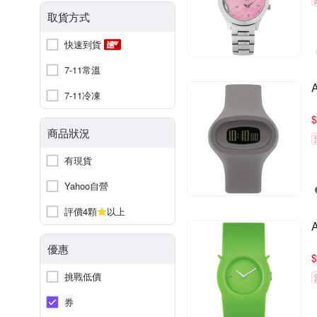
取貨方式
快速到貨
7-11常溫
7-11冷凍
$
商品狀況
有現貨
Yahoo自營
評價4顆
以上
優惠
$
挑戰低價
券