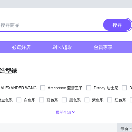
搜尋
必逛好店
刷卡/超取
會員專享
/造型錶
Arseprince 亞瑟王子
Disney 迪士尼
ALEXANDER WANG
其他品牌
瑰金色系
白色系
藍色系
黑色系
紫色系
紅色系
錶帶
疊錶扣
色系
強化玻璃
樹脂
橡膠/塑膠/矽膠/樹脂錶帶
紫色系
一般摺疊錶扣
橡膠
玻璃鏡面
紅色系
陶瓷
藍寶石水晶鏡面
無
多色系
皮革錶帶
蝴蝶釦
黑色系
安全式摺疊錶扣
礦物玻璃
陶瓷錶帶
銀色系
塑膠玻璃(
帆布
展開全部
其色系
灰色系
橘色系
玫瑰金色系
最新上