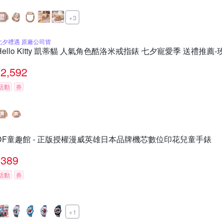
+3
七夕禮遇 原廠公司貨
Hello Kitty 凱蒂貓 人氣角色酷洛米戒指錶 七夕寵愛季 送禮推薦-玫瑰
2,592
活動
券
DF童趣館 - 正版授權漫威英雄日本品牌機芯數位印花兒童手錶
389
活動
券
+1