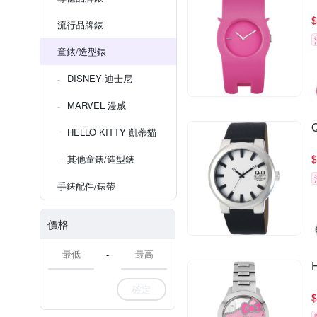
$
流行品牌錶
童錶/造型錶
DISNEY 迪士尼
MARVEL 漫威
HELLO KITTY 凱蒂貓
$
其他童錶/造型錶
手錶配件/錶帶
價格
-
確定
$