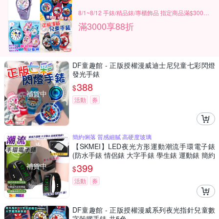
8/1~8/12 手錶/精品錶/專櫃飾品 指定商品滿$3000享88折
滿3000享88折
DF童趣館 - 正版授權漫威迪士尼兒童七彩閃燈
發光手錶
388
$
補貨中
活動
券
簡約俐落 質感細膩 高硬度玻璃
【SKMEI】LED夜光方形運動潮流手環電子錶
(防水手錶 情侶錶 大字手錶 學生錶 運動錶 簡約
手錶/1119BBK)
補貨中
399
$
活動
券
DF童趣館 - 正版授權漫威系列夜光指針兒童數
字殼膠手錶-共5色