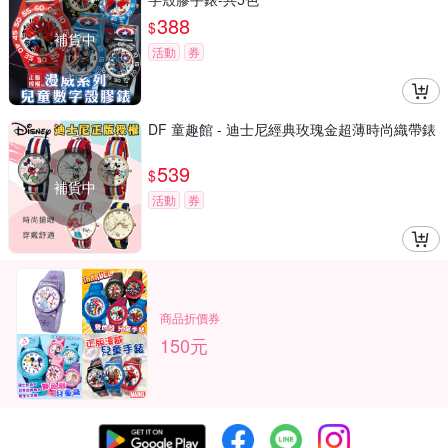
388
$
補貨中
活動
券
DF 童趣館 - 迪士尼經典玫瑰金超薄時尚織帶錶
539
$
補貨中
活動
券
商品折價券
150元