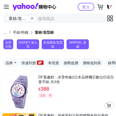
Yahoo購物中心
登入
童錶/造型
錶
手錶/時鐘
童錶/造型錶
全部
DISNEY 迪士
其他童錶/造型
MARVEL 漫
分類
尼
錶
威
品牌
快速到貨
有現貨
挑戰低價
價格低到高
錶帶
DF童趣館 - 冰雪奇緣2日本品牌機芯數位印花兒
童手錶-共3色
388
$
活動
券
DF童趣館 - 漫威系列正版授權雙色殼兒童錶