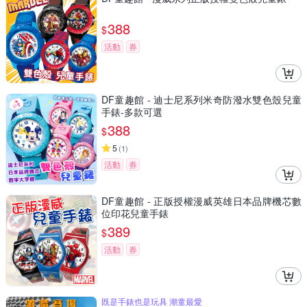
388
$
活動
券
DF童趣館 - 迪士尼系列米奇防潑水雙色殼兒童
手錶-多款可選
388
$
5
(
1
)
活動
券
DF童趣館 - 正版授權漫威英雄日本品牌機芯數
位印花兒童手錶
389
$
活動
券
既是手錶也是玩具 潮童最愛