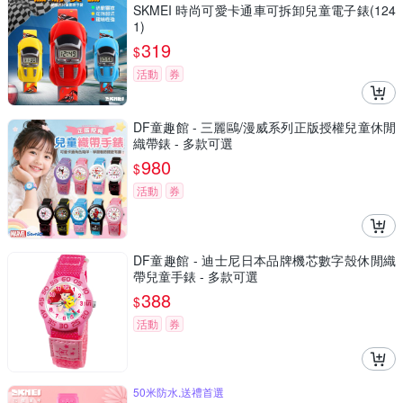
SKMEI 時尚可愛卡通車可拆卸兒童電子錶(124
1)
319
$
活動
券
DF童趣館 - 三麗鷗/漫威系列正版授權兒童休閒
織帶錶 - 多款可選
980
$
活動
券
DF童趣館 - 迪士尼日本品牌機芯數字殼休閒織
帶兒童手錶 - 多款可選
388
$
活動
券
50米防水,送禮首選