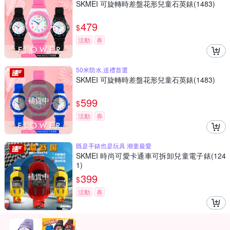
SKMEI 可旋轉時差盤花形兒童石英錶(1483)
479
$
活動
券
50米防水,送禮首選
SKMEI 可旋轉時差盤花形兒童石英錶(1483)
補貨中
599
$
活動
券
既是手錶也是玩具 潮童最愛
SKMEI 時尚可愛卡通車可拆卸兒童電子錶(124
1)
補貨中
399
$
活動
券