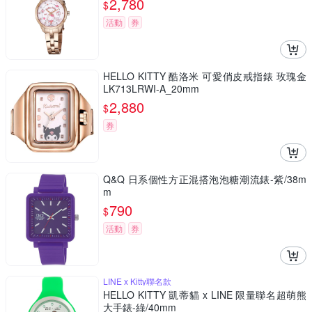
2,780
$
活動
券
HELLO KITTY 酷洛米 可愛俏皮戒指錶 玫瑰金
LK713LRWI-A_20mm
2,880
$
券
Q&Q 日系個性方正混搭泡泡糖潮流錶-紫/38m
m
790
$
活動
券
LINE x Kitty聯名款
HELLO KITTY 凱蒂貓 x LINE 限量聯名超萌熊
大手錶-綠/40mm