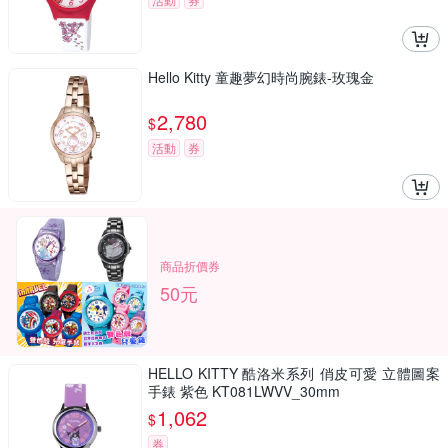
Hello Kitty 童趣夢幻時尚腕錶-玫瑰金
2,780
$
活動
券
商品折價券
50元
HELLO KITTY 酷洛米系列 俏皮可愛 立體圖案
手錶 紫色 KT081LWVV_30mm
1,062
$
券