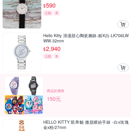
590
$
活動
券
Hello Kitty 浪漫甜心陶瓷腕錶-銀X白-LK706LW
WW-32mm
2,940
$
活動
券
商品折價券
150元
HELLO KITTY 凱蒂貓 微甜繽紛手錶 -白x玫瑰
金x粉/27mm