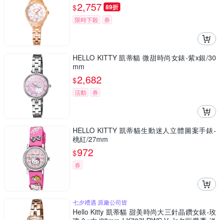
2,757
$
89折
限時下殺
券
HELLO KITTY 凱蒂貓 微甜時尚女錶-紫x銀/30
mm
2,682
$
活動
券
HELLO KITTY 凱蒂貓生動迷人立體圖案手錶-
桃紅/27mm
972
$
券
七夕禮遇 原廠公司貨
Hello Kitty 凱蒂貓 甜美時尚大三針晶鑽女錶-玫