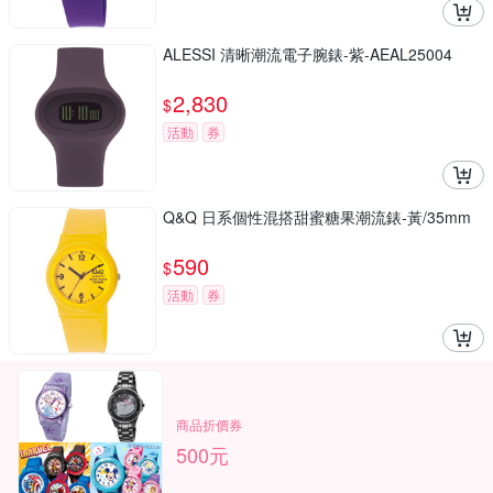
ALESSI 清晰潮流電子腕錶-紫-AEAL25004
2,830
$
活動
券
Q&Q 日系個性混搭甜蜜糖果潮流錶-黃/35mm
590
$
活動
券
商品折價券
500元