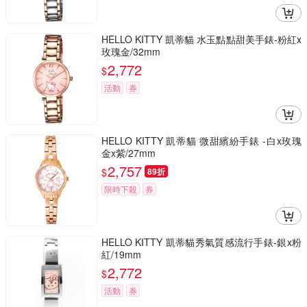
HELLO KITTY 凱蒂貓 水玉點點甜美手錶-粉紅x
玫瑰金/32mm
2,772
$
活動
券
HELLO KITTY 凱蒂貓 微甜繽紛手錶 -白x玫瑰
金x紫/27mm
2,757
$
89折
限時下殺
券
HELLO KITTY 凱蒂貓秀氣質感流行手錶-銀x粉
紅/19mm
2,772
$
活動
券