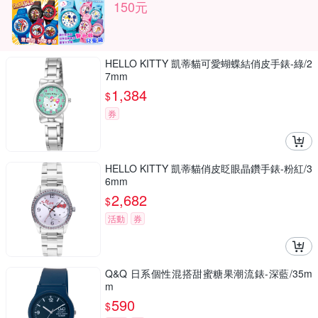
150元
HELLO KITTY 凱蒂貓可愛蝴蝶結俏皮手錶-綠/2
7mm
1,384
$
券
HELLO KITTY 凱蒂貓俏皮眨眼晶鑽手錶-粉紅/3
6mm
2,682
$
活動
券
Q&Q 日系個性混搭甜蜜糖果潮流錶-深藍/35m
m
590
$