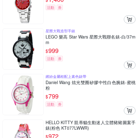
活動
券
星際大戰造型手錶
LEGO 樂高 Star Wars 星際大戰聯名錶-白/37m
m
999
$
活動
券
繽紛金屬框配上素色錶帶
Daniel Wang 炫光雙圈矽膠中性白色腕錶-蜜桃
粉
799
$
活動
券
HELLO KITTY 凱蒂貓生動迷人立體豬豬圖案手
錶(粉色 KT077LWWR)
972
$