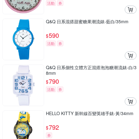
活動
券
Q&Q 日系混搭甜蜜糖果潮流錶-藍白/35mm
590
$
活動
券
Q&Q 日系個性立體方正混搭泡泡糖潮流錶-白/3
8mm
790
$
活動
券
HELLO KITTY 新幹線百變英雄手錶-黃/34mm
792
$
券