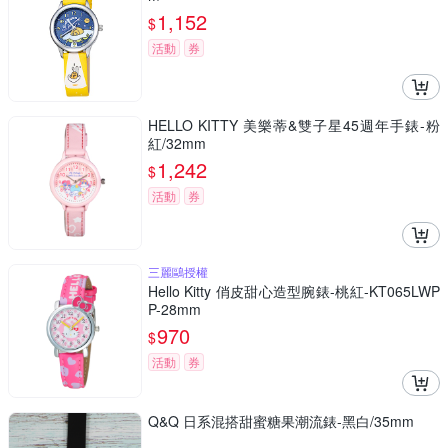
1,152
$
活動
券
HELLO KITTY 美樂蒂&雙子星45週年手錶-粉
紅/32mm
1,242
$
活動
券
三麗鷗授權
Hello Kitty 俏皮甜心造型腕錶-桃紅-KT065LWP
P-28mm
970
$
活動
券
Q&Q 日系混搭甜蜜糖果潮流錶-黑白/35mm