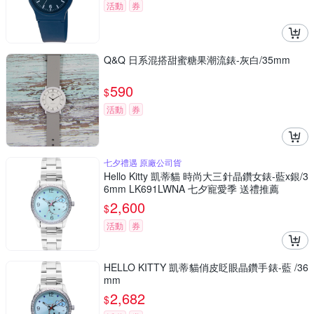
活動
券
Q&Q 日系混搭甜蜜糖果潮流錶-灰白/35mm
590
$
活動
券
七夕禮遇 原廠公司貨
Hello Kitty 凱蒂貓 時尚大三針晶鑽女錶-藍x銀/3
6mm LK691LWNA 七夕寵愛季 送禮推薦
2,600
$
活動
券
HELLO KITTY 凱蒂貓俏皮眨眼晶鑽手錶-藍 /36
mm
2,682
$