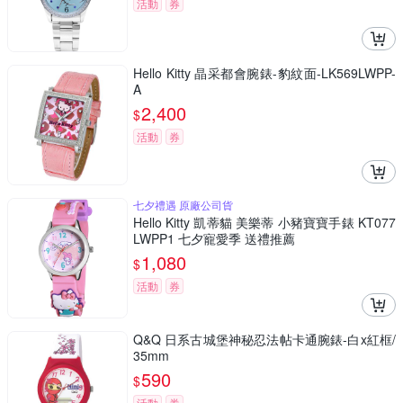
活動
券
Hello Kitty 晶采都會腕錶-豹紋面-LK569LWPP-
A
2,400
$
活動
券
七夕禮遇 原廠公司貨
Hello Kitty 凱蒂貓 美樂蒂 小豬寶寶手錶 KT077
LWPP1 七夕寵愛季 送禮推薦
1,080
$
活動
券
Q&Q 日系古城堡神秘忍法帖卡通腕錶-白x紅框/
35mm
590
$
活動
券