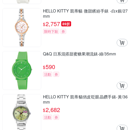
HELLO KITTY 凱蒂貓 微甜繽紛手錶 -白x銀/27
mm
2,757
$
89折
限時下殺
券
Q&Q 日系混搭甜蜜糖果潮流錶-綠/35mm
590
$
活動
券
HELLO KITTY 凱蒂貓俏皮眨眼晶鑽手錶-黃/36
mm
2,682
$
活動
券