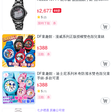
2,677
$
89折
5
(
2
)
限時下殺
券
DF童趣館 - 漫威系列正版授權雙色殼兒童錶
388
$
活動
券
DF童趣館 - 迪士尼系列米奇防潑水雙色殼兒童
手錶-多款可選
388
$
5
(
1
)
活動
券
七夕禮遇 原廠公司貨