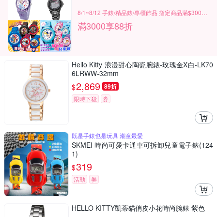
8/1~8/12 手錶/精品錶/專櫃飾品 指定商品滿$3000享88折
滿3000享88折
Hello Kitty 浪漫甜心陶瓷腕錶-玫瑰金X白-LK70
6LRWW-32mm
2,869
$
89折
限時下殺
券
既是手錶也是玩具 潮童最愛
SKMEI 時尚可愛卡通車可拆卸兒童電子錶(124
1)
319
$
活動
券
HELLO KITTY凱蒂貓俏皮小花時尚腕錶 紫色