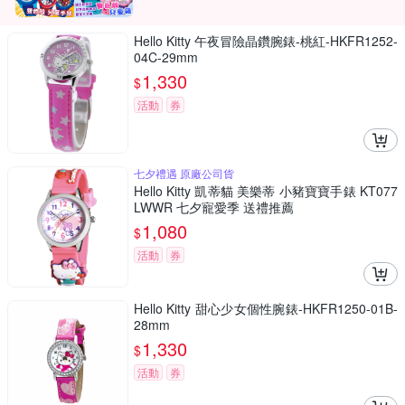
Hello Kitty 午夜冒險晶鑽腕錶-桃紅-HKFR1252-
04C-29mm
1,330
$
活動
券
七夕禮遇 原廠公司貨
Hello Kitty 凱蒂貓 美樂蒂 小豬寶寶手錶 KT077
LWWR 七夕寵愛季 送禮推薦
1,080
$
活動
券
Hello Kitty 甜心少女個性腕錶-HKFR1250-01B-
28mm
1,330
$
活動
券