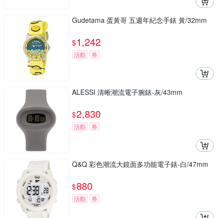
Gudetama 蛋黃哥 五週年紀念手錶 黃/32mm
1,242
$
活動
券
ALESSI 清晰潮流電子腕錶-灰/43mm
2,830
$
活動
券
Q&Q 彩色潮流大鏡面多功能電子錶-白/47mm
880
$
活動
券