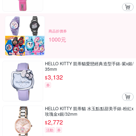
商品折價券
1000元
HELLO KITTY 凱蒂貓愛戀經典造型手錶-紫x銀/
35mm
3,132
$
券
HELLO KITTY 凱蒂貓 水玉點點甜美手錶-粉紅x
玫瑰金x銀/32mm
2,772
$
活動
券