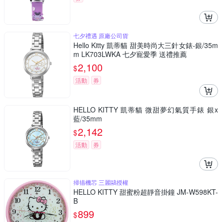
七夕禮遇 原廠公司貨
Hello Kitty 凱蒂貓 甜美時尚大三針女錶-銀/35m
m LK703LWKA 七夕寵愛季 送禮推薦
2,100
$
活動
券
HELLO KITTY 凱蒂貓 微甜夢幻氣質手錶 銀x
藍/35mm
2,142
$
活動
券
掃描機芯 三麗鷗授權
HELLO KITTY 甜蜜粉超靜音掛鐘 JM-W598KT-
B
899
$