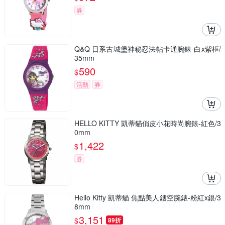
券
Q&Q 日系古城堡神秘忍法帖卡通腕錶-白x紫框/
35mm
590
$
活動
券
HELLO KITTY 凱蒂貓俏皮小花時尚腕錶-紅色/3
0mm
1,422
$
券
Hello Kitty 凱蒂貓 焦點美人鏤空腕錶-粉紅x銀/3
8mm
3,151
$
89折