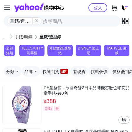
Yahoo購物中心
登入
童錶/造型
錶
手錶/時鐘
童錶/造型錶
全部
HELLO KITTY
其他童錶/造型
DISNEY 迪士
MARVEL 漫
分類
凱蒂貓
錶
尼
威
分類
品牌
快速到貨
有現貨
挑戰低價
價格低到
DF童趣館 - 冰雪奇緣2日本品牌機芯數位印花兒
童手錶-共3色
388
$
活動
券
HELLO KITTY 凱蒂貓 微甜晶鑽手錶-黑/35mm