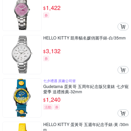
1,422
$
券
HELLO KITTY 凱蒂貓名媛俏麗手錶-白/35mm
3,132
$
券
七夕禮遇 原廠公司貨
Gudetama 蛋黃哥 五周年紀念版兒童錶 七夕寵
愛季 送禮推薦-32mm
1,240
$
活動
券
HELLO KITTY 蛋黃哥 五週年紀念手錶-黃 /30m
m