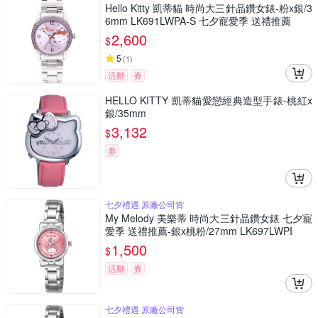
Hello Kitty 凱蒂貓 時尚大三針晶鑽女錶-粉x銀/3
6mm LK691LWPA-S 七夕寵愛季 送禮推薦
2,600
$
5
(
1
)
活動
券
HELLO KITTY 凱蒂貓愛戀經典造型手錶-桃紅x
銀/35mm
3,132
$
券
七夕禮遇 原廠公司貨
My Melody 美樂蒂 時尚大三針晶鑽女錶 七夕寵
愛季 送禮推薦-銀x桃粉/27mm LK697LWPI
1,500
$
活動
券
七夕禮遇 原廠公司貨