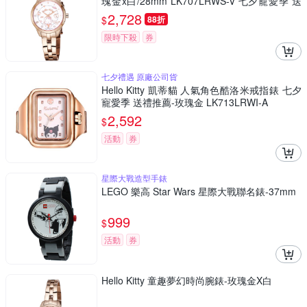
瑰金x白/28mm LK707LRWS-V 七夕寵愛季 送
禮推薦
2,728
$
88折
限時下殺
券
七夕禮遇 原廠公司貨
Hello Kitty 凱蒂貓 人氣角色酷洛米戒指錶 七夕
寵愛季 送禮推薦-玫瑰金 LK713LRWI-A
2,592
$
活動
券
星際大戰造型手錶
LEGO 樂高 Star Wars 星際大戰聯名錶-37mm
999
$
活動
券
Hello Kitty 童趣夢幻時尚腕錶-玫瑰金X白