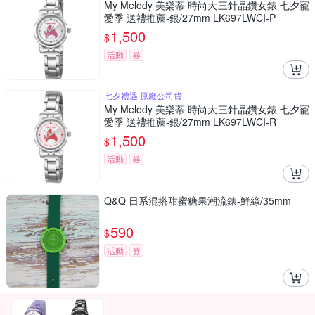
My Melody 美樂蒂 時尚大三針晶鑽女錶 七夕寵
愛季 送禮推薦-銀/27mm LK697LWCI-P
1,500
$
活動
券
七夕禮遇 原廠公司貨
My Melody 美樂蒂 時尚大三針晶鑽女錶 七夕寵
愛季 送禮推薦-銀/27mm LK697LWCI-R
1,500
$
活動
券
Q&Q 日系混搭甜蜜糖果潮流錶-鮮綠/35mm
590
$
活動
券