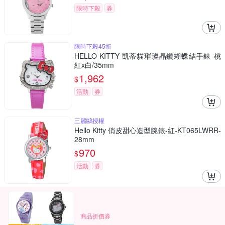
限時下殺
券
限時下殺45折
HELLO KITTY 凱蒂貓璀璨晶鑽蝴蝶結手錶-桃
紅x白/35mm
1,962
$
活動
券
三麗鷗授權
Hello Kitty 俏皮甜心造型腕錶-紅-KT065LWRR-
28mm
970
$
活動
券
商品折價券