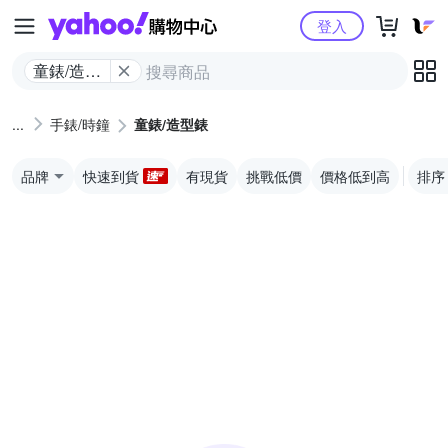
Yahoo購物中心
登入
童錶/造型
錶
手錶/時鐘
童錶/造型錶
品牌
快速到貨
有現貨
挑戰低價
價格低到高
排序