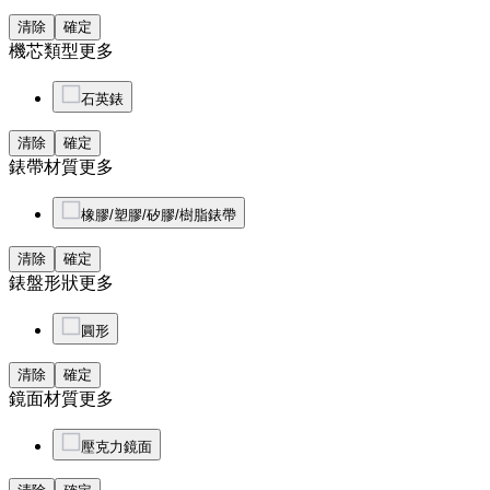
清除
確定
機芯類型
更多
石英錶
清除
確定
錶帶材質
更多
橡膠/塑膠/矽膠/樹脂錶帶
清除
確定
錶盤形狀
更多
圓形
清除
確定
鏡面材質
更多
壓克力鏡面