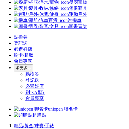
餐廚寵物
傢俱寢具
運動戶外
汽機車
圖書票券
點換券
登記送
必逛好店
刷卡/超取
會員專享
看更多
點換券
登記送
必逛好店
刷卡/超取
會員專享
uniopen 聯名卡
超贈點
精品/黃金/珠寶/手錶