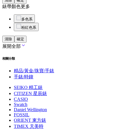
清除
確定
錶帶顏色
更多
多色系
粉紅色系
清除
確定
展開全部
相關分類
精品/黃金/珠寶/手錶
手錶/時鐘
SEIKO 精工錶
CITIZEN 星辰錶
CASIO
Swatch
Daniel Wellington
FOSSIL
ORIENT 東方錶
TIMEX 天美時