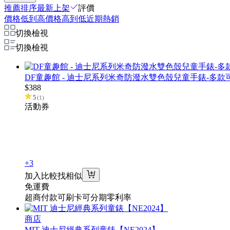
推薦排序
最新上架
評價
價格低到高
價格高到低
近期熱銷
切換檢視
切換檢視
DF童趣館 - 迪士尼系列米奇防潑水雙色殼兒童手錶-多款
$
388
5
(
1
)
活動
券
+3
加入比較
找相似
免運費
超商付款
可刷卡
可分期
零利率
商店
MIT 迪士尼經典系列童錶【NE2024】