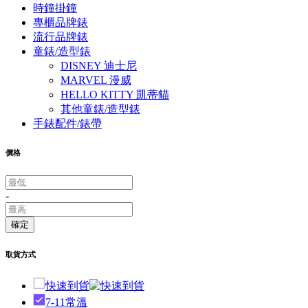
時鐘掛鐘
專櫃品牌錶
流行品牌錶
童錶/造型錶
DISNEY 迪士尼
MARVEL 漫威
HELLO KITTY 凱蒂貓
其他童錶/造型錶
手錶配件/錶帶
價格
-
確定
取貨方式
快速到貨
7-11常溫