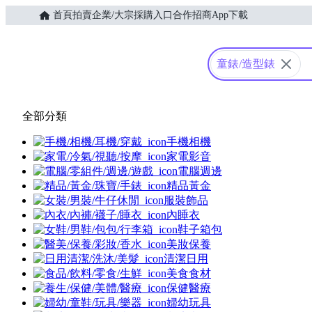
首頁
拍賣
企業/大宗採購入口
合作招商
App下載
Yahoo購物中心
童錶/造型錶
全部分類
手機相機
家電影音
電腦週邊
精品黃金
服裝飾品
內睡衣
鞋子箱包
美妝保養
清潔日用
美食食材
保健醫療
婦幼玩具