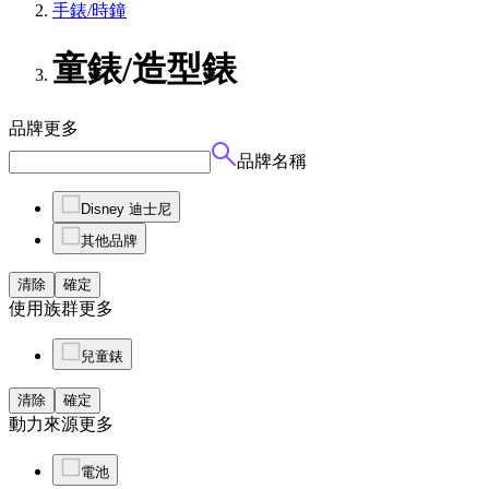
手錶/時鐘
童錶/造型錶
品牌
更多
品牌名稱
Disney 迪士尼
其他品牌
清除
確定
使用族群
更多
兒童錶
清除
確定
動力來源
更多
電池