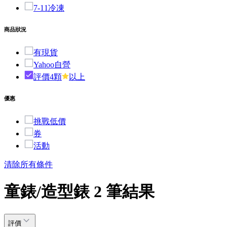
7-11冷凍
商品狀況
有現貨
Yahoo自營
評價4顆
以上
優惠
挑戰低價
券
活動
清除所有條件
童錶/造型錶 2 筆結果
評價