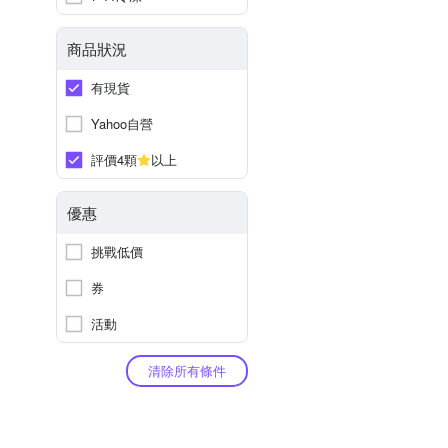
商品狀況
有現貨
Yahoo自營
評價4顆
以上
優惠
挑戰低價
券
活動
清除所有條件