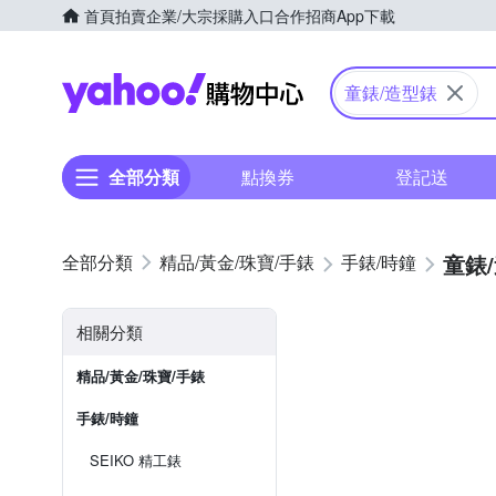
首頁
拍賣
企業/大宗採購入口
合作招商
App下載
Yahoo購物中心
童錶/造型錶
全部分類
點換券
登記送
童錶
精品/黃金/珠寶/手錶
手錶/時鐘
相關分類
精品/黃金/珠寶/手錶
手錶/時鐘
SEIKO 精工錶