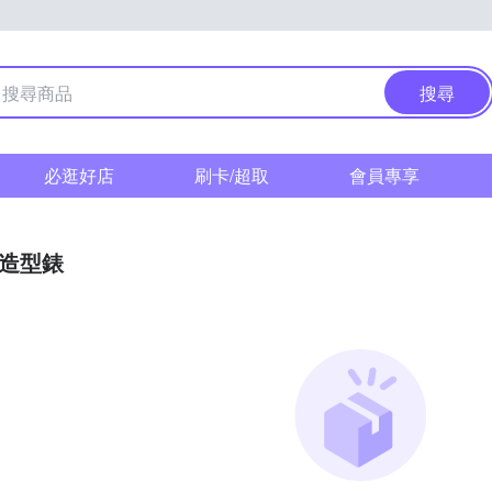
搜尋
必逛好店
刷卡/超取
會員專享
/造型錶