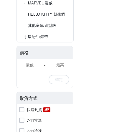
MARVEL 漫威
HELLO KITTY 凱蒂貓
其他童錶/造型錶
手錶配件/錶帶
價格
-
確定
取貨方式
快速到貨
7-11常溫
7-11冷凍