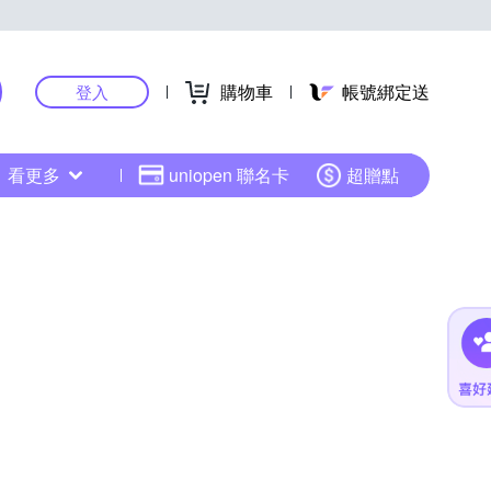
購物車
帳號綁定送
登入
看更多
uniopen 聯名卡
超贈點