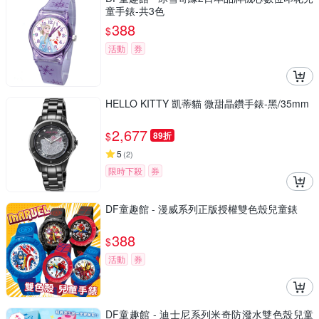
童手錶-共3色
388
$
活動
券
HELLO KITTY 凱蒂貓 微甜晶鑽手錶-黑/35mm
2,677
$
89折
5
(
2
)
限時下殺
券
DF童趣館 - 漫威系列正版授權雙色殼兒童錶
388
$
活動
券
DF童趣館 - 迪士尼系列米奇防潑水雙色殼兒童