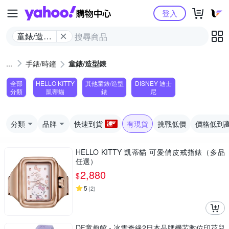
Yahoo購物中心
登入
童錶/造型
錶
手錶/時鐘
童錶/造型錶
全部
HELLO KITTY
其他童錶/造型
DISNEY 迪士
分類
凱蒂貓
錶
尼
分類
品牌
快速到貨
有現貨
挑戰低價
價格低到
HELLO KITTY 凱蒂貓 可愛俏皮戒指錶（多品
任選）
2,880
$
5
(
2
)
DF童趣館 - 冰雪奇緣2日本品牌機芯數位印花兒