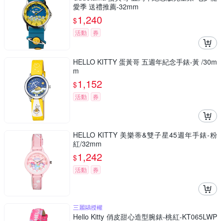
愛季 送禮推薦-32mm
1,240
$
活動
券
HELLO KITTY 蛋黃哥 五週年紀念手錶-黃 /30m
m
1,152
$
活動
券
HELLO KITTY 美樂蒂&雙子星45週年手錶-粉
紅/32mm
1,242
$
活動
券
三麗鷗授權
Hello Kitty 俏皮甜心造型腕錶-桃紅-KT065LWP