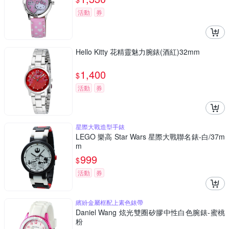
活動
券
Hello Kitty 花精靈魅力腕錶(酒紅)32mm
1,400
$
活動
券
星際大戰造型手錶
LEGO 樂高 Star Wars 星際大戰聯名錶-白/37m
m
999
$
活動
券
繽紛金屬框配上素色錶帶
Daniel Wang 炫光雙圈矽膠中性白色腕錶-蜜桃
粉