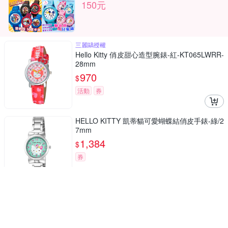
150元
三麗鷗授權
Hello Kitty 俏皮甜心造型腕錶-紅-KT065LWRR-
28mm
970
$
活動
券
HELLO KITTY 凱蒂貓可愛蝴蝶結俏皮手錶-綠/2
7mm
1,384
$
券
HELLO KITTY 凱蒂貓俏皮眨眼晶鑽手錶-粉紅/3
6mm
2,682
$