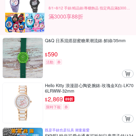
8/1~8/12 手錶/精品錶/專櫃飾品 指定商品滿$3000享88折
滿3000享88折
Q&Q 日系混搭甜蜜糖果潮流錶-鮮綠/35mm
590
$
活動
券
Hello Kitty 浪漫甜心陶瓷腕錶-玫瑰金X白-LK70
6LRWW-32mm
2,869
$
89折
限時下殺
券
既是手錶也是玩具 潮童最愛
SKMEI 時尚可愛卡通車可拆卸兒童電子錶(124