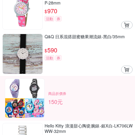
P-28mm
970
$
活動
券
Q&Q 日系混搭甜蜜糖果潮流錶-黑白/35mm
590
$
活動
券
商品折價券
150元
Hello Kitty 浪漫甜心陶瓷腕錶-銀X白-LK706LW
WW-32mm