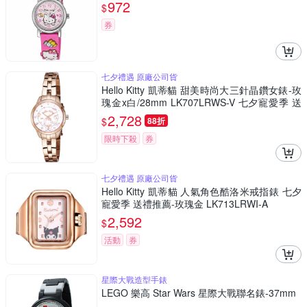
972
$
券
七夕禮遇 原廠公司貨
Hello Kitty 凱蒂貓 甜美時尚大三針晶鑽女錶-玫
瑰金x白/28mm LK707LRWS-V 七夕寵愛季 送
禮推薦
2,728
$
88折
限時下殺
券
七夕禮遇 原廠公司貨
Hello Kitty 凱蒂貓 人氣角色酷洛米戒指錶 七夕
寵愛季 送禮推薦-玫瑰金 LK713LRWI-A
2,592
$
活動
券
星際大戰造型手錶
LEGO 樂高 Star Wars 星際大戰聯名錶-37mm