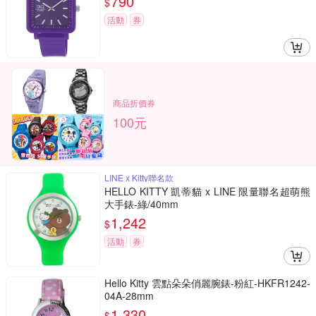
790
$
活動
券
商品折價券
100元
LINE x Kitty聯名款
HELLO KITTY 凱蒂貓 x LINE 限量聯名超萌熊
大手錶-綠/40mm
1,242
$
活動
券
Hello Kitty 雲點朵朵俏麗腕錶-粉紅-HKFR1242-
04A-28mm
1,330
$