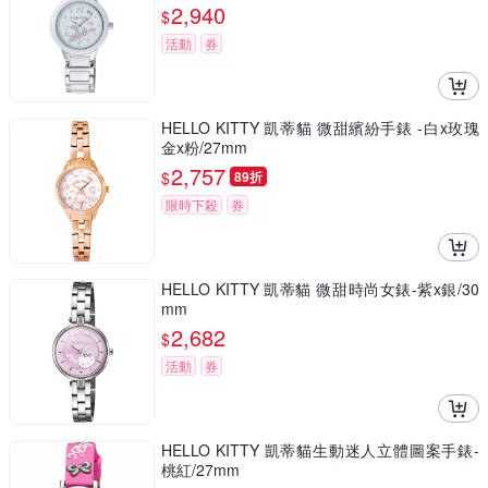
2,940
$
活動
券
HELLO KITTY 凱蒂貓 微甜繽紛手錶 -白x玫瑰
金x粉/27mm
2,757
$
89折
限時下殺
券
HELLO KITTY 凱蒂貓 微甜時尚女錶-紫x銀/30
mm
2,682
$
活動
券
HELLO KITTY 凱蒂貓生動迷人立體圖案手錶-
桃紅/27mm