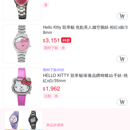
券
Hello Kitty 凱蒂貓 焦點美人鏤空腕錶-粉紅x銀/3
8mm
3,151
$
89折
限時下殺
券
限時下殺45折
HELLO KITTY 凱蒂貓璀璨晶鑽蝴蝶結手錶-桃
紅x白/35mm
1,962
$
活動
券
商品折價券