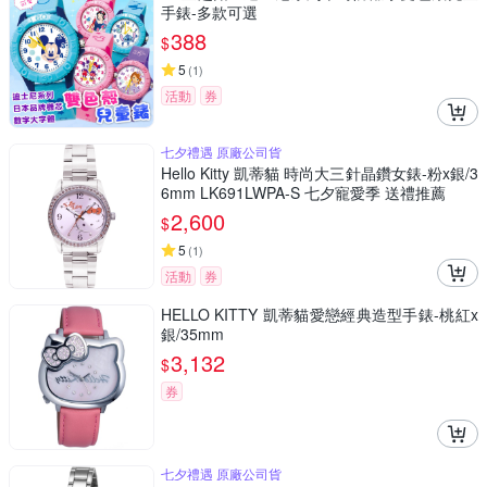
手錶-多款可選
388
$
5
(
1
)
活動
券
七夕禮遇 原廠公司貨
Hello Kitty 凱蒂貓 時尚大三針晶鑽女錶-粉x銀/3
6mm LK691LWPA-S 七夕寵愛季 送禮推薦
2,600
$
5
(
1
)
活動
券
HELLO KITTY 凱蒂貓愛戀經典造型手錶-桃紅x
銀/35mm
3,132
$
券
七夕禮遇 原廠公司貨