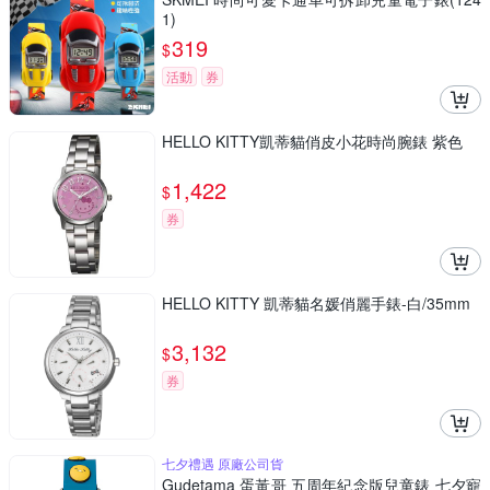
1)
319
$
活動
券
HELLO KITTY凱蒂貓俏皮小花時尚腕錶 紫色
1,422
$
券
HELLO KITTY 凱蒂貓名媛俏麗手錶-白/35mm
3,132
$
券
七夕禮遇 原廠公司貨
Gudetama 蛋黃哥 五周年紀念版兒童錶 七夕寵