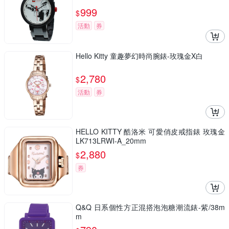
999
$
活動
券
Hello Kitty 童趣夢幻時尚腕錶-玫瑰金X白
2,780
$
活動
券
HELLO KITTY 酷洛米 可愛俏皮戒指錶 玫瑰金
LK713LRWI-A_20mm
2,880
$
券
Q&Q 日系個性方正混搭泡泡糖潮流錶-紫/38m
m