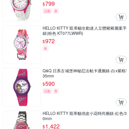
799
$
活動
券
HELLO KITTY 凱蒂貓生動迷人立體豬豬圖案手
錶(粉色 KT077LWWR)
972
$
券
Q&Q 日系古城堡神秘忍法帖卡通腕錶-白x紫框/
35mm
590
$
活動
券
HELLO KITTY 凱蒂貓俏皮小花時尚腕錶-紅色/3
0mm
1,422
$