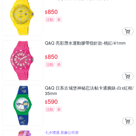
850
$
活動
券
Q&Q 亮彩潛水運動膠帶指針款-桃紅/41mm
850
$
活動
券
Q&Q 日系古城堡神秘忍法帖卡通腕錶-白x紅框/
35mm
590
$
活動
券
七夕禮遇 原廠公司貨