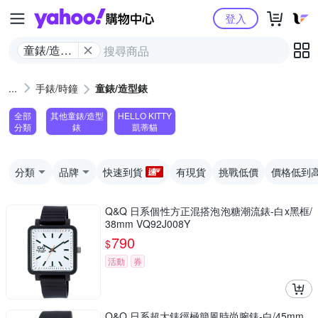
Yahoo購物中心
登入
童錶/造型
錶
手錶/時鐘
童錶/造型錶
全部
其他童錶/造型
HELLO KITTY
分類
錶
凱蒂貓
分類
品牌
快速到貨
有現貨
挑戰低價
價格低到
Q&Q 日系個性方正混搭泡泡糖潮流錶-白x黑框/
38mm VQ92J008Y
790
$
活動
券
Q&Q 日系超大錶徑極簡風時尚腕錶-白/45mm