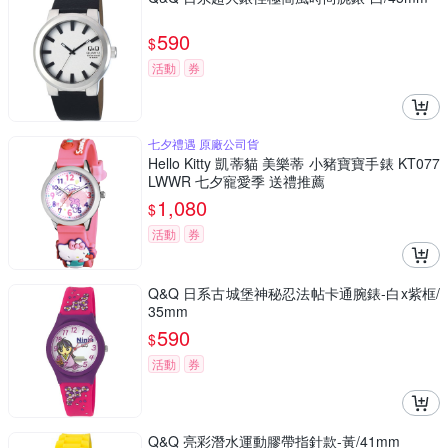
590
$
活動
券
七夕禮遇 原廠公司貨
Hello Kitty 凱蒂貓 美樂蒂 小豬寶寶手錶 KT077
LWWR 七夕寵愛季 送禮推薦
1,080
$
活動
券
Q&Q 日系古城堡神秘忍法帖卡通腕錶-白x紫框/
35mm
590
$
活動
券
Q&Q 亮彩潛水運動膠帶指針款-黃/41mm