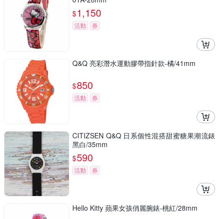
1,150
$
活動
券
Q&Q 亮彩潛水運動膠帶指針款-橘/41mm
850
$
活動
券
CITIZSEN Q&Q 日系個性混搭甜蜜糖果潮流錶
黑白/35mm
590
$
活動
券
Hello Kitty 蘋果女孩俏麗腕錶-桃紅/28mm