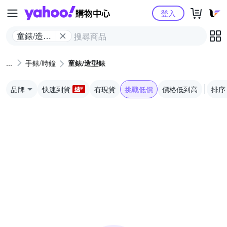
Yahoo購物中心
登入
童錶/造型
錶
手錶/時鐘
童錶/造型錶
品牌
快速到貨
有現貨
挑戰低價
價格低到高
排序