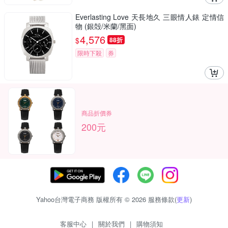
Everlasting Love 天長地久 三眼情人錶 定情信
物 (銀殻/米蘭/黑面)
4,576
$
88折
限時下殺
券
商品折價券
200元
Yahoo台灣電子商務 版權所有 © 2026 服務條款(
更新
)
客服中心
|
關於我們
|
購物須知