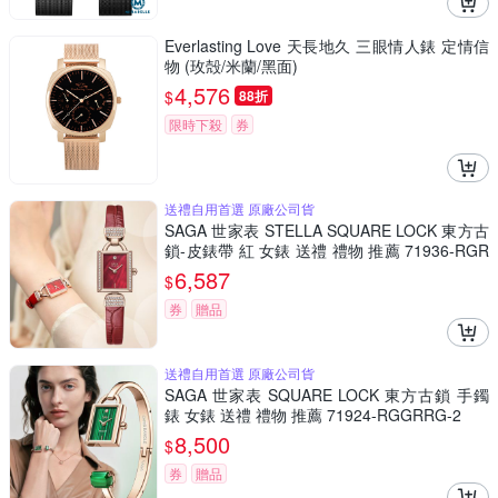
Everlasting Love 天長地久 三眼情人錶 定情信
物 (玫殻/米蘭/黑面)
4,576
$
88折
限時下殺
券
送禮自用首選 原廠公司貨
SAGA 世家表 STELLA SQUARE LOCK 東方古
鎖-皮錶帶 紅 女錶 送禮 禮物 推薦 71936-RGR
DRD-2
6,587
$
券
贈品
送禮自用首選 原廠公司貨
SAGA 世家表 SQUARE LOCK 東方古鎖 手鐲
錶 女錶 送禮 禮物 推薦 71924-RGGRRG-2
8,500
$
券
贈品