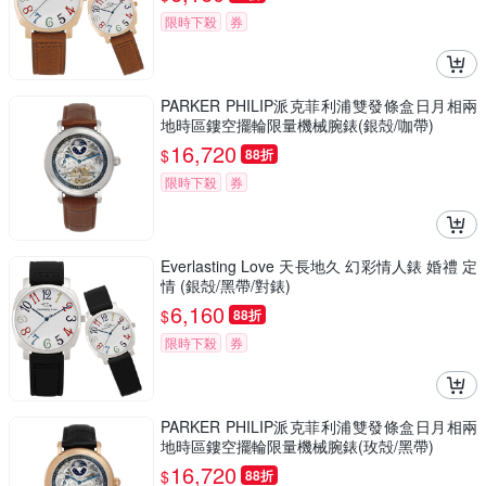
限時下殺
券
PARKER PHILIP派克菲利浦雙發條盒日月相兩
地時區鏤空擺輪限量機械腕錶(銀殻/咖帶)
16,720
$
88折
限時下殺
券
Everlasting Love 天長地久 幻彩情人錶 婚禮 定
情 (銀殻/黑帶/對錶)
6,160
$
88折
限時下殺
券
PARKER PHILIP派克菲利浦雙發條盒日月相兩
地時區鏤空擺輪限量機械腕錶(玫殻/黑帶)
16,720
$
88折