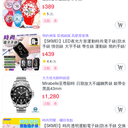
389
$
5
(
2
)
活動
券
簡約俐落 質感細膩 高硬度玻璃
【SKMEI】LED夜光方形運動時尚電子錶(防水
手錶 情侶錶 大字手錶 學生錶 運動錶 簡約手錶/
2016)
439
$
4.4
(
3
)
活動
券
大方炫光顯時錶面
Mirabelle至尊顯時 日期放大不鏽鋼男錶 銀帶全
黑面43mm
1,280
$
活動
券
時尚閃耀，矚目焦點
【SKMEI】時尚透明運動電子錶(防水手錶 交換