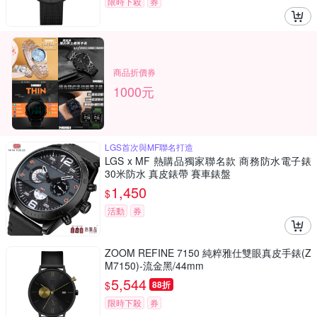
限時下殺
券
商品折價券
1000元
LGS首次與MF聯名打造
LGS x MF 熱購品獨家聯名款 商務防水電子錶
30米防水 真皮錶帶 賽車錶盤
1,450
$
活動
券
ZOOM REFINE 7150 純粹雅仕雙眼真皮手錶(Z
M7150)-流金黑/44mm
5,544
$
88折
限時下殺
券