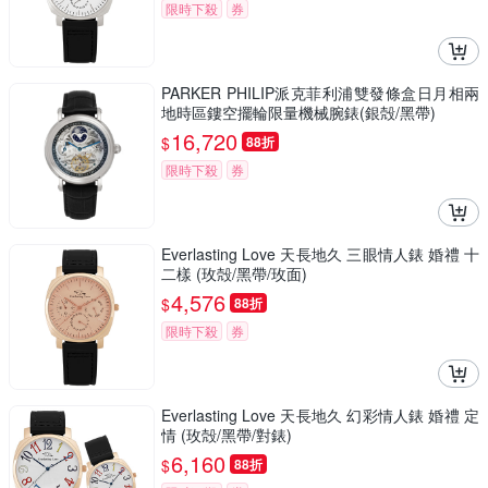
限時下殺
券
PARKER PHILIP派克菲利浦雙發條盒日月相兩
地時區鏤空擺輪限量機械腕錶(銀殻/黑帶)
16,720
$
88折
限時下殺
券
Everlasting Love 天長地久 三眼情人錶 婚禮 十
二樣 (玫殻/黑帶/玫面)
4,576
$
88折
限時下殺
券
Everlasting Love 天長地久 幻彩情人錶 婚禮 定
情 (玫殻/黑帶/對錶)
6,160
$
88折