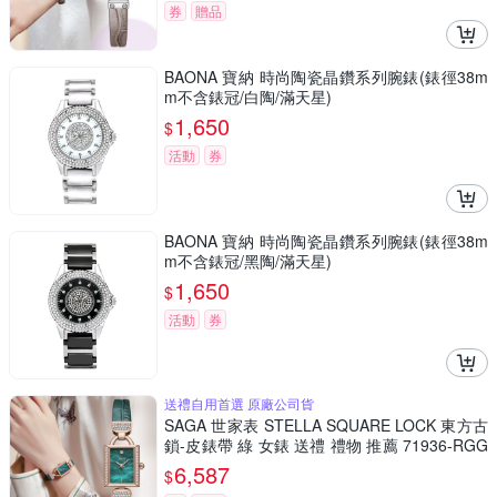
券
贈品
BAONA 寶納 時尚陶瓷晶鑽系列腕錶(錶徑38m
m不含錶冠/白陶/滿天星)
1,650
$
活動
券
BAONA 寶納 時尚陶瓷晶鑽系列腕錶(錶徑38m
m不含錶冠/黑陶/滿天星)
1,650
$
活動
券
送禮自用首選 原廠公司貨
SAGA 世家表 STELLA SQUARE LOCK 東方古
鎖-皮錶帶 綠 女錶 送禮 禮物 推薦 71936-RGG
RGR-2
6,587
$