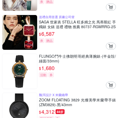
券
贈品
送禮自用首選 原廠公司貨
SAGA 世家表 STELLA 旺多姆之光 馬蒂斯紅 手
鐲錶 女錶 送禮 禮物 推薦 80737-RGMRRG-2S
6,587
$
券
贈品
FLUNGO鬥牛士佛朗明哥經典薄腕錶-(半金殻/
綠面/33mm)
1,680
$
活動
券
飄浮設計 X 米蘭織帶
ZOOM FLOATING 3829 光燦美學米蘭帶手錶
(ZM3829)-黑/43mm
4,312
$
88折