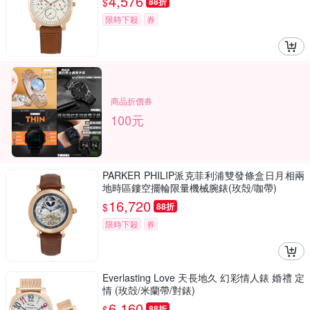
4,576
$
88折
限時下殺
券
商品折價券
100元
PARKER PHILIP派克菲利浦雙發條盒日月相兩
地時區鏤空擺輪限量機械腕錶(玫殻/咖帶)
16,720
$
88折
限時下殺
券
Everlasting Love 天長地久 幻彩情人錶 婚禮 定
情 (玫殻/米蘭帶/對錶)
6,160
$
88折