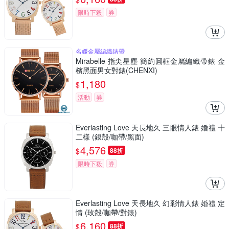
限時下殺
券
名媛金屬編織錶帶
Mirabelle 指尖星塵 簡約圓框金屬編織帶錶 金
檳黑面男女對錶(CHENXI)
1,180
$
活動
券
Everlasting Love 天長地久 三眼情人錶 婚禮 十
二樣 (銀殻/咖帶/黑面)
4,576
$
88折
限時下殺
券
Everlasting Love 天長地久 幻彩情人錶 婚禮 定
情 (玫殻/咖帶/對錶)
6,160
$
88折