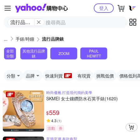
Yahoo購物中心
登入
流行品牌
錶
手錶/時鐘
流行品牌錶
全部
其他流行品牌
PAUL
ZOOM
分類
錶
HEWITT
分類
品牌
快速到貨
有現貨
挑戰低價
價格低到
時尚優雅,打造現代簡約美學
SKMEI 女士鑲鑽防水石英手錶(1620)
559
$
4.3
(
1
)
活動
券
至簡至潮 有款有型