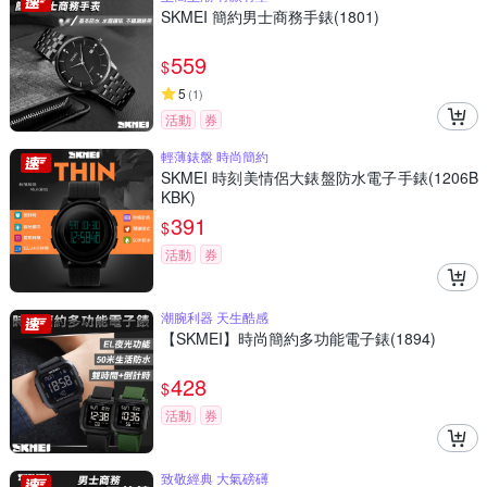
SKMEI 簡約男士商務手錶(1801)
559
$
5
(
1
)
活動
券
輕薄錶盤 時尚簡約
SKMEI 時刻美情侶大錶盤防水電子手錶(1206B
KBK)
391
$
活動
券
潮腕利器 天生酷感
【SKMEI】時尚簡約多功能電子錶(1894)
428
$
活動
券
致敬經典 大氣磅礡