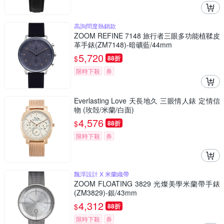
高詢問度熱銷款
ZOOM REFINE 7148 旅行者三眼多功能植鞣皮
革手錶(ZM7148)-暗礦藍/44mm
5,720
$
88折
限時下殺
券
Everlasting Love 天長地久 三眼情人錶 定情信
物 (玫殻/米蘭/白面)
4,576
$
88折
限時下殺
券
飄浮設計 X 米蘭織帶
ZOOM FLOATING 3829 光燦美學米蘭帶手錶
(ZM3829)-銀/43mm
4,312
$
88折
限時下殺
券