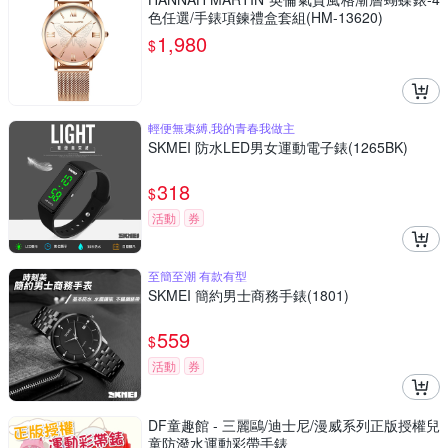
色任選/手錶項鍊禮盒套組(HM-13620)
1,980
$
輕便無束縛,我的青春我做主
SKMEI 防水LED男女運動電子錶(1265BK)
318
$
活動
券
至簡至潮 有款有型
SKMEI 簡約男士商務手錶(1801)
559
$
活動
券
DF童趣館 - 三麗鷗/迪士尼/漫威系列正版授權兒
童防潑水運動彩帶手錶