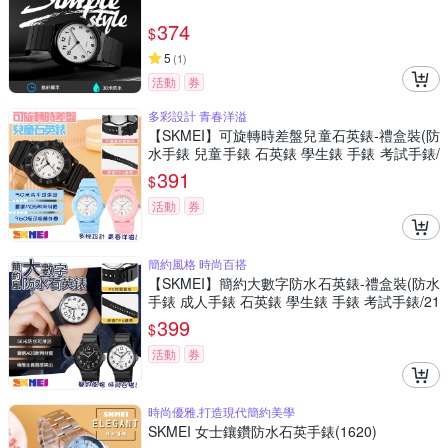
374
$
5
(
1
)
活動
券
多彩設計 青春洋溢
【SKMEI】可旋轉時差盤兒童石英錶-禮盒裝(防
水手錶 兒童手錶 石英錶 學生錶 手錶 考試手錶/
2151)
391
$
活動
券
簡約風格 時尚百搭
【SKMEI】簡約大數字防水石英錶-禮盒裝(防水
手錶 成人手錶 石英錶 學生錶 手錶 考試手錶/21
08)
399
$
活動
券
時尚優雅,打造現代簡約美學
SKMEI 女士鑲鑽防水石英手錶(1620)