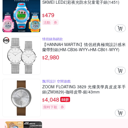
SKMEI LED幻彩夜光防水兒童電子錶(1451)
479
$
活動
券
情侶錶熱銷款
【HANNAH MARTIN】情侶經典極簡設計感米
蘭帶對錶(HM-CB36-WYY+HM-CB01-WYY)
2,980
$
飄浮設計 空間遊戲
ZOOM FLOATING 3829 光燦美學真皮皮革手
錶(ZM3829)-咖啡皮帶-銀/43mm
4,048
$
88折
限時下殺
券