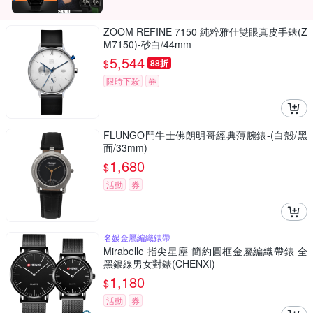
ZOOM REFINE 7150 純粹雅仕雙眼真皮手錶(Z
M7150)-砂白/44mm
5,544
$
88折
限時下殺
券
FLUNGO鬥牛士佛朗明哥經典薄腕錶-(白殻/黑
面/33mm)
1,680
$
活動
券
名媛金屬編織錶帶
Mirabelle 指尖星塵 簡約圓框金屬編織帶錶 全
黑銀線男女對錶(CHENXI)
1,180
$
活動
券