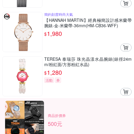
簡約刻度時尚大氣
【HANNAH MARTIN】經典極簡設計感米蘭帶
腕錶-金-米蘭帶-36mm(HM-CB36-WFF)
1,980
$
TERESA 泰瑞莎 珠光晶漾水晶腕錶(錶徑24m
m/粉紅面/方形粉紅水晶)
1,280
$
活動
券
商品折價券
500元