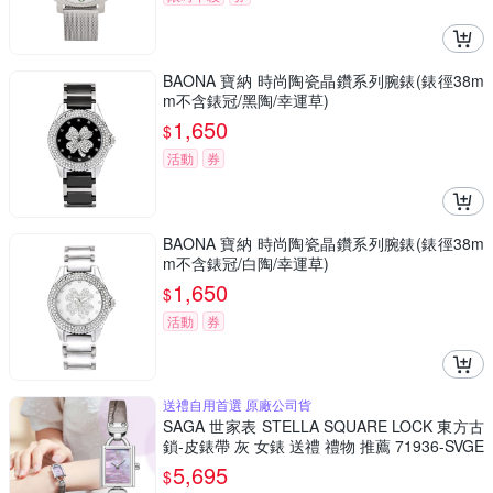
BAONA 寶納 時尚陶瓷晶鑽系列腕錶(錶徑38m
m不含錶冠/黑陶/幸運草)
1,650
$
活動
券
BAONA 寶納 時尚陶瓷晶鑽系列腕錶(錶徑38m
m不含錶冠/白陶/幸運草)
1,650
$
活動
券
送禮自用首選 原廠公司貨
SAGA 世家表 STELLA SQUARE LOCK 東方古
鎖-皮錶帶 灰 女錶 送禮 禮物 推薦 71936-SVGE
GE-2A
5,695
$