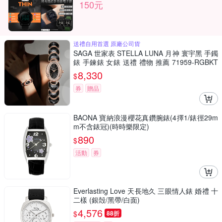
150元
送禮自用首選 原廠公司貨
SAGA 世家表 STELLA LUNA 月神 寰宇黑 手鐲
錶 手鍊錶 女錶 送禮 禮物 推薦 71959-RGBKT
TB-2
8,330
$
券
贈品
BAONA 寶納浪漫櫻花真鑽腕錶(4擇1/錶徑29m
m不含錶冠)(時時樂限定)
890
$
活動
券
Everlasting Love 天長地久 三眼情人錶 婚禮 十
二樣 (銀殻/黑帶/白面)
4,576
$
88折