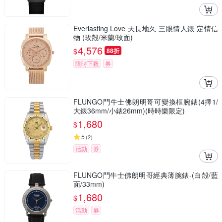
Everlasting Love 天長地久 三眼情人錶 定情信
物 (玫殻/米蘭/玫面)
4,576
$
88折
限時下殺
券
FLUNGO鬥牛士佛朗明哥可變換框腕錶(4擇1/
大錶36mm/小錶26mm)(時時樂限定)
1,680
$
5
(
2
)
活動
券
FLUNGO鬥牛士佛朗明哥經典薄腕錶-(白殻/藍
面/33mm)
1,680
$
活動
券