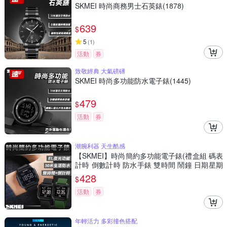
SKMEI 時尚商務男士石英錶(1878)
639
$
5
(
1
)
活動
券
致敬經典 大氣磅礡
SKMEI 時尚多功能防水電子錶(1445)
479
$
活動
券
潮腕利器 天生酷感
【SKMEI】時尚簡約多功能電子錶(禮盒組 碼表
計時 倒數計時 防水手錶 雙時間 鬧鐘 日期星期
顯示/1894)
428
$
活動
券
年輕活力 多彩撞色搭配