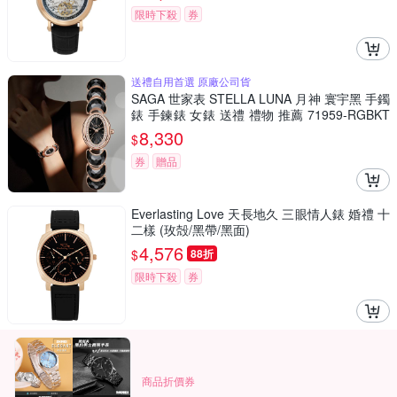
限時下殺
券
送禮自用首選 原廠公司貨
SAGA 世家表 STELLA LUNA 月神 寰宇黑 手鐲
錶 手鍊錶 女錶 送禮 禮物 推薦 71959-RGBKT
TB-2
8,330
$
券
贈品
Everlasting Love 天長地久 三眼情人錶 婚禮 十
二樣 (玫殻/黑帶/黑面)
4,576
$
88折
限時下殺
券
商品折價券