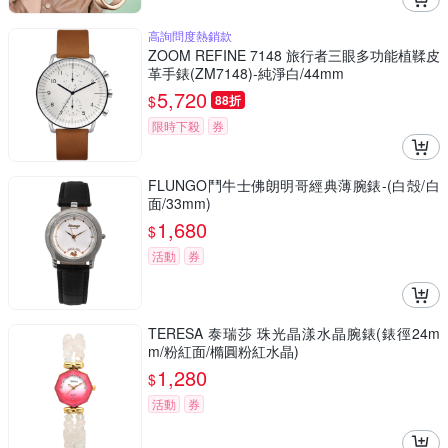
高詢問度熱銷款
ZOOM REFINE 7148 旅行者三眼多功能植鞣皮
革手錶(ZM7148)-純淨白/44mm
5,720
$
88折
限時下殺
券
FLUNGO鬥牛士佛朗明哥經典薄腕錶-(白殻/白
面/33mm)
1,680
$
活動
券
TERESA 泰瑞莎 珠光晶漾水晶腕錶(錶徑24m
m/粉紅面/橢圓粉紅水晶)
1,280
$
活動
券