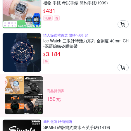
禮物 手錶 考試手錶 簡約手錶/1999)
431
$
活動
券
情人節送禮首選 限時↘6折起
Ice Watch 三眼計時活力系列 金刻度 40mm CH
-深藍編織矽膠錶帶
3,184
$
券
商品折價券
150元
簡約低調 時尚潮流
SKMEI 韓版簡約防水石英手錶(1419)