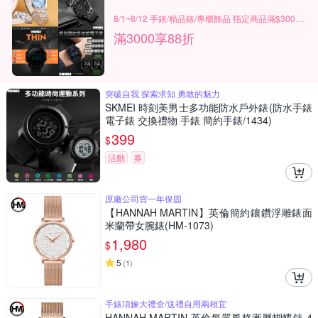
8/1~8/12 手錶/精品錶/專櫃飾品 指定商品滿$3000享88折
滿3000享88折
突破自我 探索求知 勇敢的魅力
SKMEI 時刻美男士多功能防水戶外錶(防水手錶
電子錶 交換禮物 手錶 簡約手錶/1434)
399
$
活動
券
原廠公司貨一年保固
【HANNAH MARTIN】英倫簡約鑲鑽浮雕錶面
米蘭帶女腕錶(HM-1073)
1,980
$
5
(
1
)
手錶項鍊大禮盒/送禮自用兩相宜
HANNAH MARTIN 英倫氣質風格漸層蝴蝶錶-4