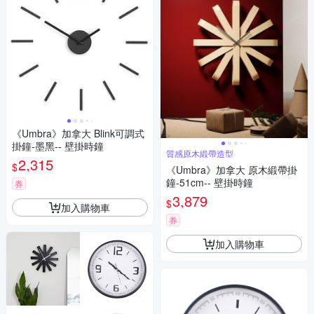
《Umbra》加拿大 Blink可調式
掛鐘-墨黑-- 壁掛時鐘
質感原木緞帶造型
2,315
$
《Umbra》加拿大 原木緞帶掛
鐘-51cm-- 壁掛時鐘
券
3,879
$
加入購物車
券
加入購物車