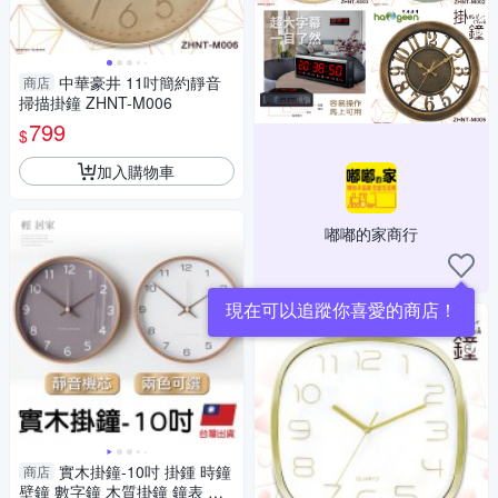
中華豪井 11吋簡約靜音
商店
掃描掛鐘 ZHNT-M006
799
$
加入購物車
嘟嘟的家商行
現在可以追蹤你喜愛的商店！
實木掛鐘-10吋 掛鍾 時鐘
商店
壁鐘 數字鐘 木質掛鐘 鐘表 石