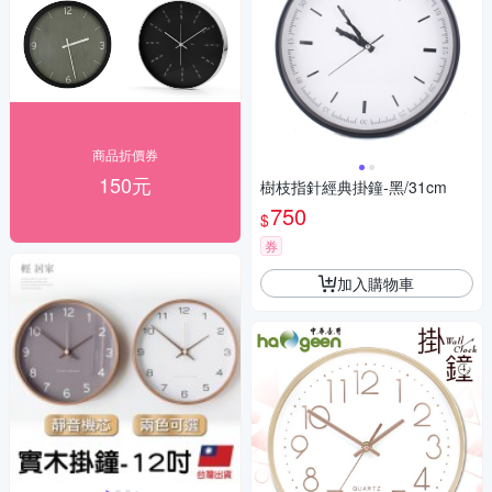
商品折價券
150元
樹枝指針經典掛鐘-黑/31cm
750
$
券
加入購物車