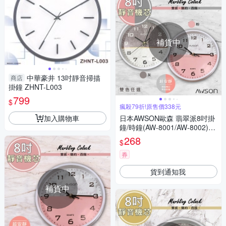
補貨中
中華豪井 13吋靜音掃描
商店
掛鐘 ZHNT-L003
799
$
瘋殺79折!原售價338元
加入購物車
日本AWSON歐森 翡翠派8吋掛
鐘/時鐘(AW-8001/AW-8002)質
感/百搭
268
$
券
貨到通知我
補貨中