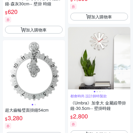
鐘-森灰30cm-- 壁掛 時鐘
券
620
$
加入購物車
券
加入購物車
都會時尚 設計師特製款
《Umbra》加拿大 金屬緞帶掛
鐘-30.5cm-- 壁掛時鐘
超大齒輪璧面掛鐘54cm
2,800
3,280
$
$
券
券