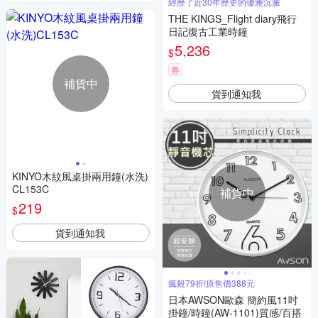
經歷了近30年歷史的優雅沉澱
THE KINGS_Flight diary飛行
日記復古工業時鐘
5,236
$
券
補貨中
貨到通知我
KINYO木紋風桌掛兩用鐘(水洗)
CL153C
補貨中
219
$
貨到通知我
瘋殺79折!原售價388元
日本AWSON歐森 簡約風11吋
掛鐘/時鐘(AW-1101)質感/百搭