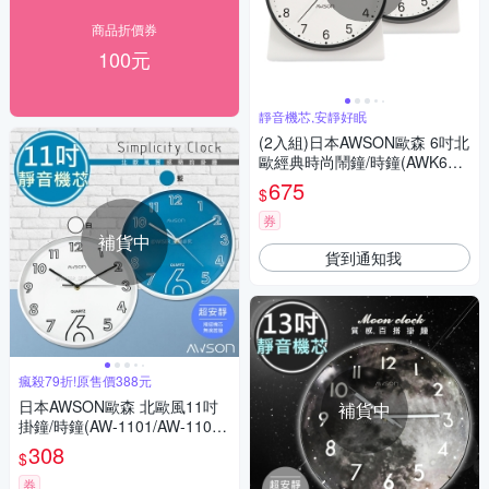
商品折價券
100元
靜音機芯,安靜好眠
(2入組)日本AWSON歐森 6吋北
歐經典時尚鬧鐘/時鐘(AWK601
3)簡約極淨
675
$
券
補貨中
貨到通知我
瘋殺79折!原售價388元
日本AWSON歐森 北歐風11吋
補貨中
掛鐘/時鐘(AW-1101/AW-1102)
質感/百搭
308
$
券