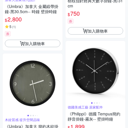
樹枝指針經典大數字掛鐘-黑/31
cm
《Umbra》加拿大 金屬緞帶掛
鐘-黑30.5cm-- 時鐘 壁掛時鐘
750
$
2,800
$
券
5
(
1
)
加入購物車
券
加入購物車
德國美感工藝 居家配件
《Philippi》德國 Tempus簡約
靜音掛鐘-霧灰-- 壁掛時鐘
木紋質感 提升空間品味
1,899
《Umbra》加拿大 簡約木紋掛
$