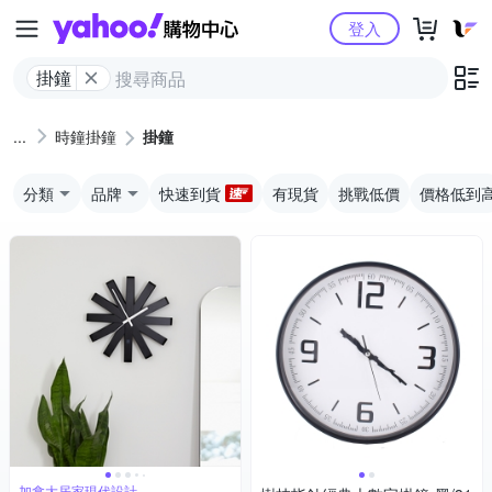
Yahoo購物中心
登入
掛鐘
時鐘掛鐘
掛鐘
分類
品牌
快速到貨
有現貨
挑戰低價
價格低到
加拿大居家現代設計