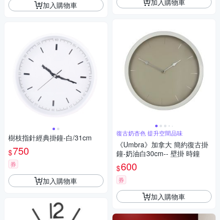
加入購物車
加入購物車
復古奶杏色 提升空間品味
樹枝指針經典掛鐘-白/31cm
《Umbra》加拿大 簡約復古掛
750
$
鐘-奶油白30cm-- 壁掛 時鐘
600
券
$
券
加入購物車
加入購物車