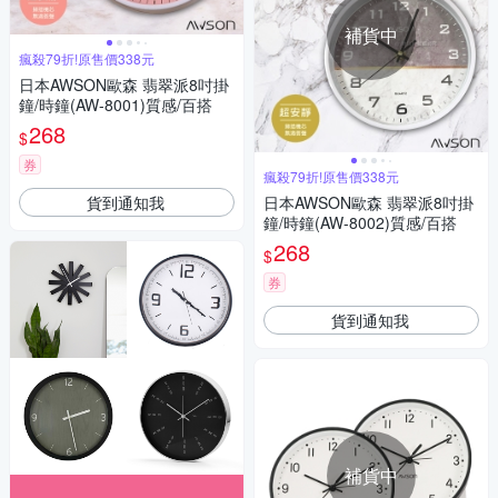
補貨中
瘋殺79折!原售價338元
日本AWSON歐森 翡翠派8吋掛
鐘/時鐘(AW-8001)質感/百搭
268
$
券
瘋殺79折!原售價338元
貨到通知我
日本AWSON歐森 翡翠派8吋掛
鐘/時鐘(AW-8002)質感/百搭
268
$
券
貨到通知我
補貨中