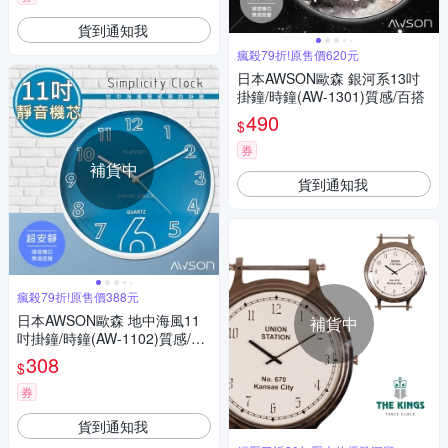
貨到通知我
瘋殺79折!原售價620元
日本AWSON歐森 銀河系13吋
掛鐘/時鐘(AW-1301)質感/百搭
490
$
券
補貨中
貨到通知我
瘋殺79折!原售價388元
日本AWSON歐森 地中海風11
補貨中
吋掛鐘/時鐘(AW-1102)質感/百
搭
308
$
券
貨到通知我