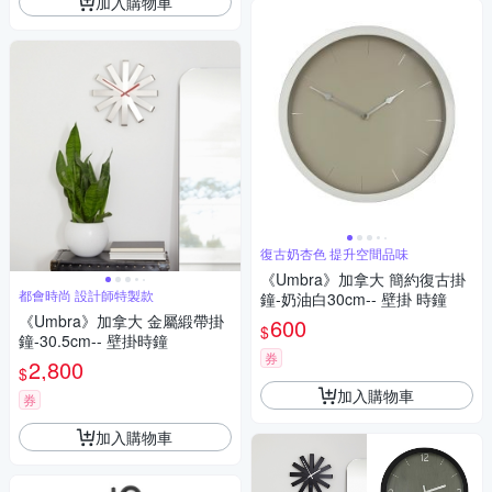
加入購物車
復古奶杏色 提升空間品味
《Umbra》加拿大 簡約復古掛
都會時尚 設計師特製款
鐘-奶油白30cm-- 壁掛 時鐘
《Umbra》加拿大 金屬緞帶掛
600
$
鐘-30.5cm-- 壁掛時鐘
券
2,800
$
加入購物車
券
加入購物車