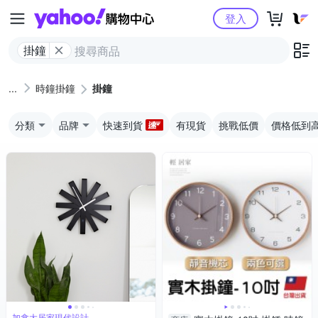
Yahoo購物中心
登入
掛鐘
時鐘掛鐘
掛鐘
分類
品牌
快速到貨
有現貨
挑戰低價
價格低到
加拿大居家現代設計