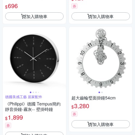
鐘-輕居家8637
696
券
$
加入購物車
加入購物車
德國美感工藝 居家配件
超大齒輪璧面掛鐘54cm
《Philippi》德國 Tempus簡約
3,280
$
靜音掛鐘-霧灰-- 壁掛時鐘
券
1,899
$
加入購物車
券