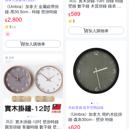
實木掛鐘-10吋 掛鍾 時鐘
商店
壁鐘 數字鐘 木質掛鐘 鐘表 石
《Umbra》加拿大 金屬緞帶掛
英鐘-輕居家8636
鐘-黑30.5cm-- 時鐘 壁掛時鐘
589
$
2,800
$
5
5
(
1
)
加入購物車
券
加入購物車
木紋質感 提升空間品味
《Umbra》加拿大 簡約木紋掛
鐘-森灰30cm-- 壁掛 時鐘
實木掛鐘-12吋 壁掛時鐘
商店
620
圓形掛鐘 客廳時鐘 數字鐘 壁
$