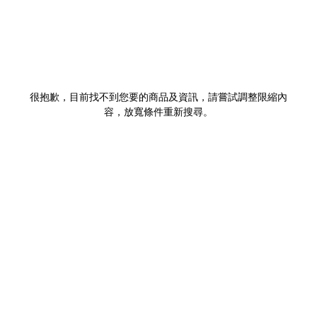
很抱歉，目前找不到您要的商品及資訊，請嘗試調整限縮內
容，放寬條件重新搜尋。