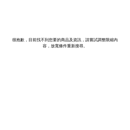
很抱歉，目前找不到您要的商品及資訊，請嘗試調整限縮內
容，放寬條件重新搜尋。