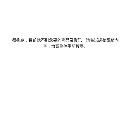
很抱歉，目前找不到您要的商品及資訊，請嘗試調整限縮內
容，放寬條件重新搜尋。