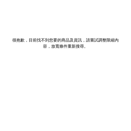
很抱歉，目前找不到您要的商品及資訊，請嘗試調整限縮內
容，放寬條件重新搜尋。