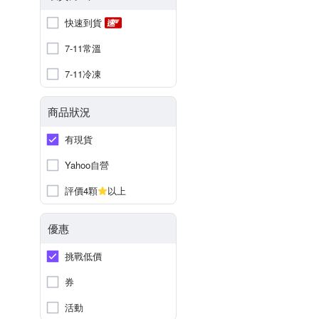
快速到貨
7-11常溫
7-11冷凍
商品狀況
有現貨
Yahoo自營
評價4顆
以上
優惠
挑戰低價
券
活動