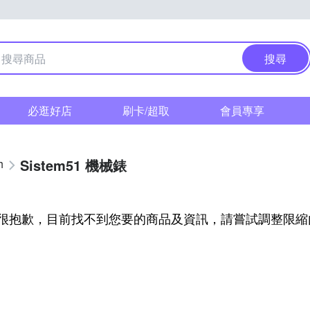
搜尋
必逛好店
刷卡/超取
會員專享
Sistem51 機械錶
h
很抱歉，目前找不到您要的商品及資訊，請嘗試調整限縮