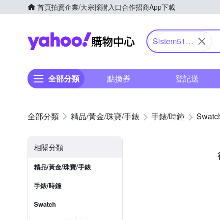
首頁
拍賣
企業/大宗採購入口
合作招商
App下載
Yahoo購物中心
Sistem51
機械錶
全部分類
點換券
登記送
精品/黃金/珠寶/手錶
手錶/時鐘
Swatc
相關分類
精品/黃金/珠寶/手錶
手錶/時鐘
Swatch