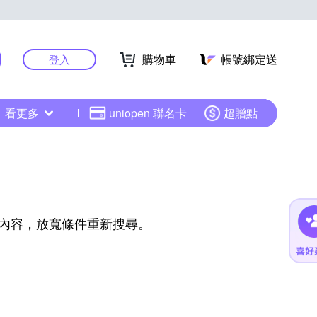
購物車
帳號綁定送
登入
看更多
uniopen 聯名卡
超贈點
內容，放寬條件重新搜尋。