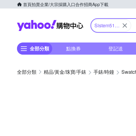
首頁
拍賣
企業/大宗採購入口
合作招商
App下載
Yahoo購物中心
Sistem51
機械錶
全部分類
點換券
登記送
精品/黃金/珠寶/手錶
手錶/時鐘
Swatc