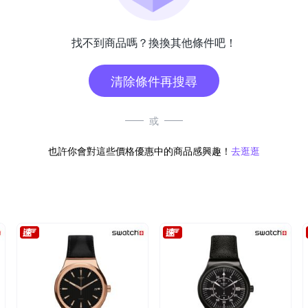
找不到商品嗎？換換其他條件吧！
清除條件再搜尋
或
也許你會對這些價格優惠中的商品感興趣！
去逛逛