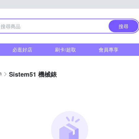
搜尋
必逛好店
刷卡/超取
會員專享
Sistem51 機械錶
h