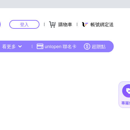
購物車
帳號綁定送
登入
看更多
uniopen 聯名卡
超贈點