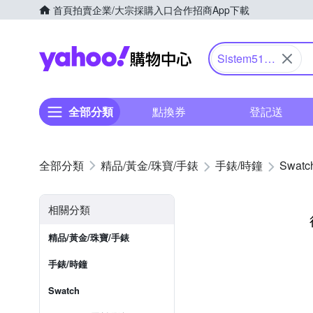
首頁
拍賣
企業/大宗採購入口
合作招商
App下載
Yahoo購物中心
Sistem51
機械錶
全部分類
點換券
登記送
精品/黃金/珠寶/手錶
手錶/時鐘
Swatc
相關分類
精品/黃金/珠寶/手錶
手錶/時鐘
Swatch