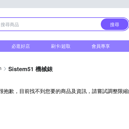
搜尋
必逛好店
刷卡/超取
會員專享
Sistem51 機械錶
h
很抱歉，目前找不到您要的商品及資訊，請嘗試調整限縮