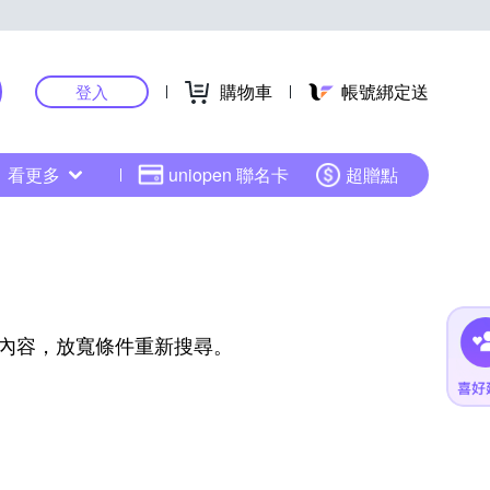
購物車
帳號綁定送
登入
看更多
uniopen 聯名卡
超贈點
內容，放寬條件重新搜尋。