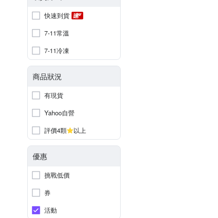
快速到貨
7-11常溫
7-11冷凍
商品狀況
有現貨
Yahoo自營
評價4顆
以上
優惠
挑戰低價
券
活動