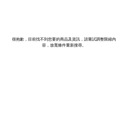
很抱歉，目前找不到您要的商品及資訊，請嘗試調整限縮內
容，放寬條件重新搜尋。