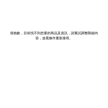
很抱歉，目前找不到您要的商品及資訊，請嘗試調整限縮內
容，放寬條件重新搜尋。