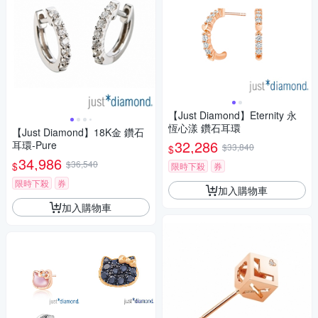
【Just Diamond】Eternity 永
恆心漾 鑽石耳環
【Just Diamond】18K金 鑽石
32,286
耳環-Pure
$33,840
$
34,986
$36,540
$
限時下殺
券
限時下殺
券
加入購物車
加入購物車