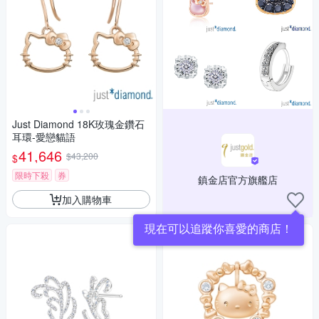
Just Diamond 18K玫瑰金鑽石
耳環-愛戀貓語
41,646
$43,200
$
限時下殺
券
鎮金店官方旗艦店
加入購物車
現在可以追蹤你喜愛的商店！