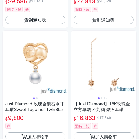
29,586
27,843
$31,140
$28,620
$
$
限時下殺
券
限時下殺
券
貨到通知我
貨到通知我
Just Diamond 玫瑰金鑽石單耳
【Just Diamond】18K玫瑰金
耳環Sweet Together TwinStar
立方單鑽 不對稱 鑽石耳環
9,800
16,863
$17,640
$
$
券
限時下殺
券
加入購物車
加入購物車