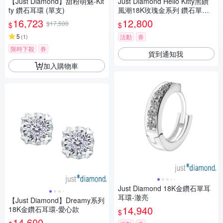
【Just Diamond】甜粉萌魅-Kit
Just Diamond Hello Kitty黑鑽
ty 鑽石耳環 (單支)
風潮18K玫瑰金系列 鑽石單耳
耳環
16,723
12,800
$17,500
$
$
5
(
1
)
活動
券
限時下殺
券
貨到通知我
加入購物車
Just Diamond 18K金鑽石單耳
耳環-澈亮
【Just Diamond】Dreamy系列
14,940
18K金鑽石耳環-愛心款
$
14,600