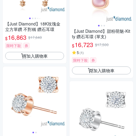
【Just Diamond】18K玫瑰金
立方單鑽 不對稱 鑽石耳環
【Just Diamond】甜粉萌魅-Kit
16,863
ty 鑽石耳環 (單支)
$17,640
$
16,723
$17,500
$
限時下殺
券
5
(
1
)
加入購物車
限時下殺
券
加入購物車