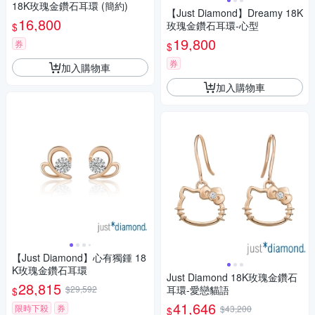
18K玫瑰金鑽石耳環 (簡約)
【Just Diamond】Dreamy 18K
16,800
玫瑰金鑽石耳環-心型
$
19,800
券
$
券
加入購物車
加入購物車
【Just Diamond】心有獨鍾 18
K玫瑰金鑽石耳環
Just Diamond 18K玫瑰金鑽石
28,815
$29,592
耳環-愛戀貓語
$
41,646
限時下殺
券
$43,200
$