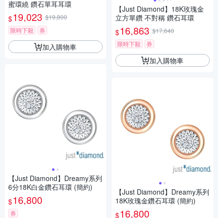
蜜環繞 鑽石單耳耳環
【Just Diamond】18K玫瑰金
19,023
$19,800
立方單鑽 不對稱 鑽石耳環
$
16,863
限時下殺
券
$17,640
$
限時下殺
券
加入購物車
加入購物車
【Just Diamond】Dreamy系列
6分18K白金鑽石耳環 (簡約)
【Just Diamond】Dreamy系列
16,800
18K玫瑰金鑽石耳環 (簡約)
$
16,800
券
$