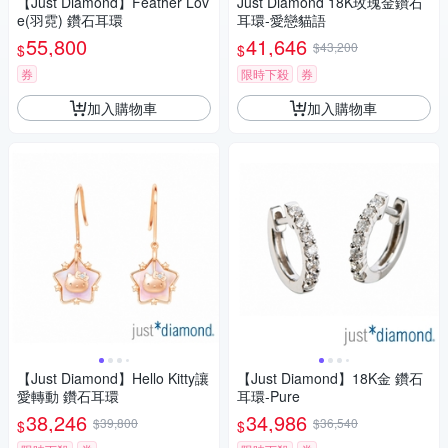
【Just Diamond】Feather Lov
Just Diamond 18K玫瑰金鑽石
e(羽霓) 鑽石耳環
耳環-愛戀貓語
55,800
41,646
$43,200
$
$
券
限時下殺
券
加入購物車
加入購物車
【Just Diamond】Hello Kitty讓
【Just Diamond】18K金 鑽石
愛轉動 鑽石耳環
耳環-Pure
38,246
34,986
$39,800
$36,540
$
$