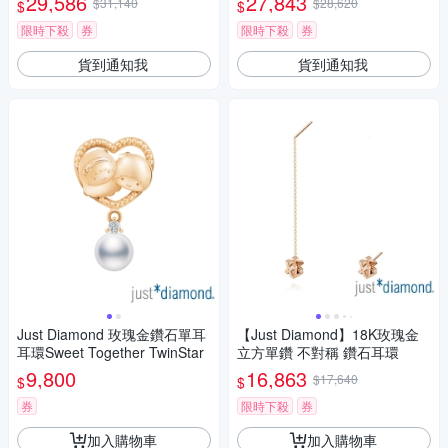
29,586
27,843
$31,140
$28,620
$
$
限時下殺
券
限時下殺
券
貨到通知我
貨到通知我
Just Diamond 玫瑰金鑽石單耳
【Just Diamond】18K玫瑰金
耳環Sweet Together TwinStar
立方單鑽 不對稱 鑽石耳環
9,800
16,863
$17,640
$
$
券
限時下殺
券
加入購物車
加入購物車