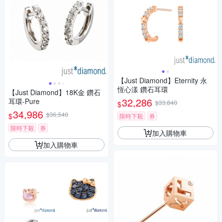
【Just Diamond】Eternity 永
恆心漾 鑽石耳環
【Just Diamond】18K金 鑽石
32,286
耳環-Pure
$33,840
$
34,986
$36,540
$
限時下殺
券
限時下殺
券
加入購物車
加入購物車