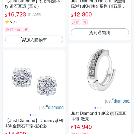
【Just Diamond】甜粉萌魅-Kit
Just Diamond Hello Kitty黑鑽
ty 鑽石耳環 (單支)
風潮18K玫瑰金系列 鑽石單耳
耳環
16,723
12,800
$17,500
$
$
5
(
1
)
活動
券
限時下殺
券
貨到通知我
加入購物車
Just Diamond 18K金鑽石單耳
耳環-澈亮
【Just Diamond】Dreamy系列
14,940
18K金鑽石耳環-愛心款
$
14,600