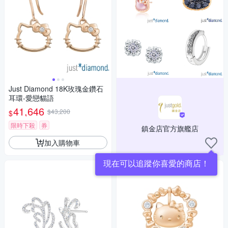
Just Diamond 18K玫瑰金鑽石
耳環-愛戀貓語
41,646
$43,200
$
限時下殺
券
鎮金店官方旗艦店
加入購物車
現在可以追蹤你喜愛的商店！