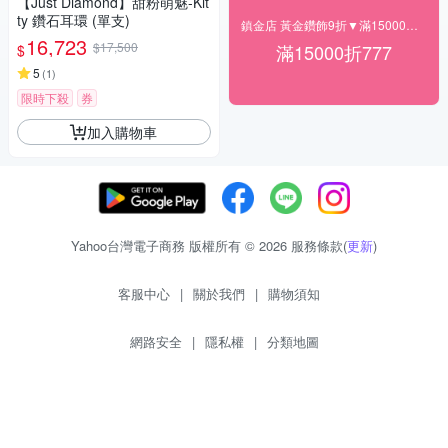
【Just Diamond】甜粉萌魅-Kit
ty 鑽石耳環 (單支)
鎮金店 黃金鑽飾9折▼滿15000折777
16,723
$17,500
滿15000折777
$
5
(
1
)
限時下殺
券
加入購物車
Yahoo台灣電子商務 版權所有 © 2026 服務條款(
更新
)
客服中心
|
關於我們
|
購物須知
網路安全
|
隱私權
|
分類地圖