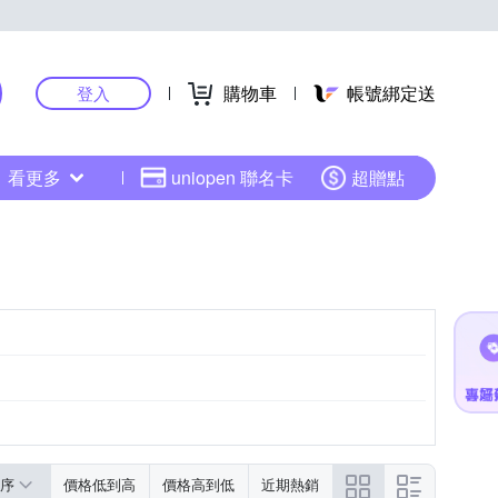
購物車
帳號綁定送
登入
看更多
uniopen 聯名卡
超贈點
序
價格低到高
價格高到低
近期熱銷