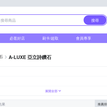
搜尋
必逛好店
刷卡/超取
會員專享
A-LUXE 亞立詩鑽石
石
展開全部
筆結果
推薦排