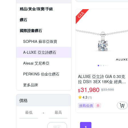
精品/黃金/珠寶/手錶
鑽石
國際證書鑽石
SOPHIA 蘇菲亞珠寶
A-LUXE 亞立詩鑽石
Alesai 艾尼希亞
PERKINS 伯金仕鑽石
ALUXE 亞立詩 GIA 0.30克
拉 DSI1 3EX 18K金 經典優
更多品牌
雅 鑽石項鍊 NS0670
31,980
$33,500
$
4.3
(
1
)
價格
挑戰低價
券
-
確定
1