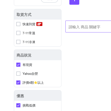
取貨方式
快速到貨
7-11常溫
7-11冷凍
商品狀況
有現貨
Yahoo自營
評價4顆
以上
優惠
挑戰低價