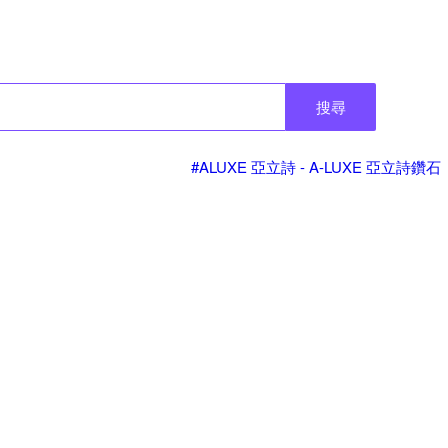
搜尋
#ALUXE 亞立詩 - A-LUXE 亞立詩鑽石