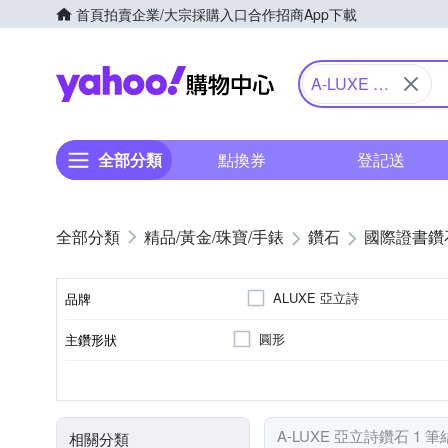
首頁
拍賣
企業/大宗採購入口
合作招商
App下載
Yahoo購物中心
A-LUXE 亞
立詩鑽石
全部分類
點換券
登記送
精品/黃金/珠寶/手錶
鑽石
國際證書鑽
ALUXE 亞立詩
品牌
圓形
主鑽形狀
品牌名稱
3個極優3Excellent
項鏈
白鑽
30分~49分
D
SI1
主鑽成色
主鑽淨度
主鑽車工
商品分類
寶石種類
總克拉分類
A-LUXE 亞立詩鑽石 1 
相關分類