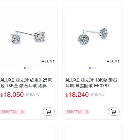
ALUXE 亞立詩 總重0.25克
ALUXE 亞立詩 18K金 鑽石
拉 18K金 鑽石耳環 經典四
耳環 無盡圓環 EE0787
爪鑲 EE0002
18,050
18,240
$19,570
$19,760
$
$
限時下殺
券
限時下殺
券