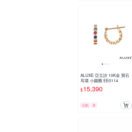
ALUXE 亞立詩 10K金 寶石
耳環 小圓圈 EE0114
15,390
$
活動
券