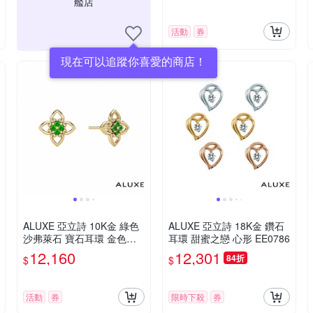
艦店
活動
券
現在可以追蹤你喜愛的商店！
ALUXE 亞立詩 10K金 綠色
ALUXE 亞立詩 18K金 鑽石
沙弗萊石 寶石耳環 金色鏤
耳環 甜蜜之戀 心形 EE0786
空 迪士尼 阿拉丁系列 EEDA
12,160
12,301
84折
$
$
003
活動
券
限時下殺
券