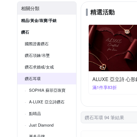
相關分類
精選活動
精品/黃金/珠寶/手錶
鑽石
國際證書鑽石
鑽石項鍊/吊墜
鑽石求婚戒/女戒
鑽石耳環
ALUXE 亞立詩 心
滿1件享83折
SOPHIA 蘇菲亞珠寶
A-LUXE 亞立詩鑽石
點睛品
鑽石耳環 94 筆結果
Just Diamond
更多品牌