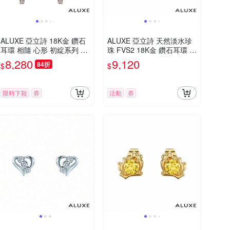
ALUXE 亞立詩 18K金 鑽石
ALUXE 亞立詩 天然淡水珍
耳環 相隨 心形 初綻系列 EE
珠 FVS2 18K金 鑽石耳環 珠
0785
光璀璨 ES0102
8,280
9,120
84折
$
$
限時下殺
券
活動
券