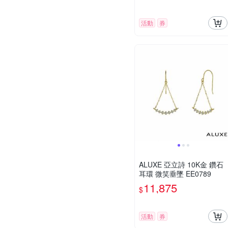
活動
券
ALUXE 亞立詩 10K金 鑽石
耳環 微笑垂墜 EE0789
11,875
$
活動
券