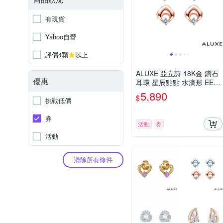
有現貨
Yahoo自營
評價4顆
以上
ALUXE 亞立詩 18K金 鑽石
優惠
耳環 星辰點點 水滴形 EE07
33
5,890
$
挑戰低價
券
活動
券
活動
清除所有條件