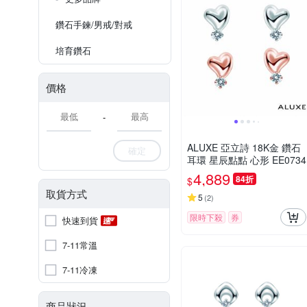
鑽石手鍊/男戒/對戒
培育鑽石
價格
-
ALUXE 亞立詩 18K金 鑽石
確定
耳環 星辰點點 心形 EE0734
4,889
84折
$
取貨方式
5
(
2
)
限時下殺
券
快速到貨
7-11常溫
7-11冷凍
商品狀況