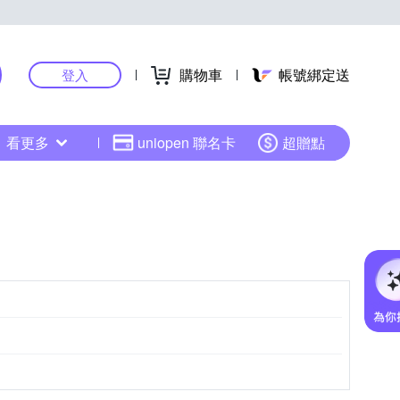
購物車
帳號綁定送
登入
看更多
uniopen 聯名卡
超贈點