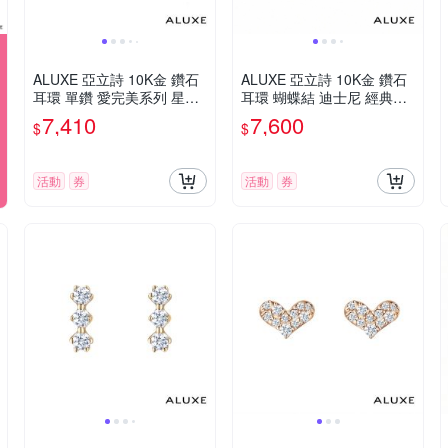
ALUXE 亞立詩 10K金 鑽石
ALUXE 亞立詩 10K金 鑽石
耳環 單鑽 愛完美系列 星光
耳環 蝴蝶結 迪士尼 經典米
EE0209
奇系列 EEDM003
7,410
7,600
$
$
活動
券
活動
券