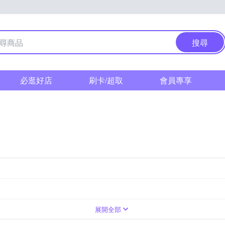
搜尋
必逛好店
刷卡/超取
會員專享
滴形
0分~49分
K金
9分~17分
14K金
18分~29分
1克拉以上
展開全部