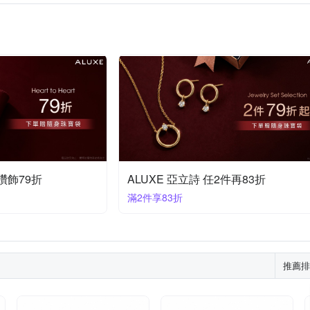
形鑽飾79折
ALUXE 亞立詩 任2件再83折
滿2件享83折
推薦排