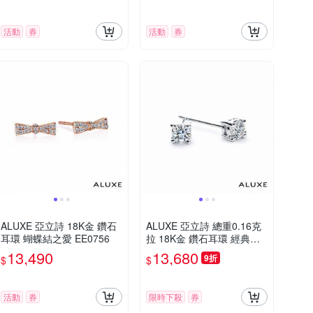
活動
券
活動
券
ALUXE 亞立詩 18K金 鑽石
ALUXE 亞立詩 總重0.16克
耳環 蝴蝶結之愛 EE0756
拉 18K金 鑽石耳環 經典四
爪鑲 EE0001
13,490
13,680
9折
$
$
活動
券
限時下殺
券