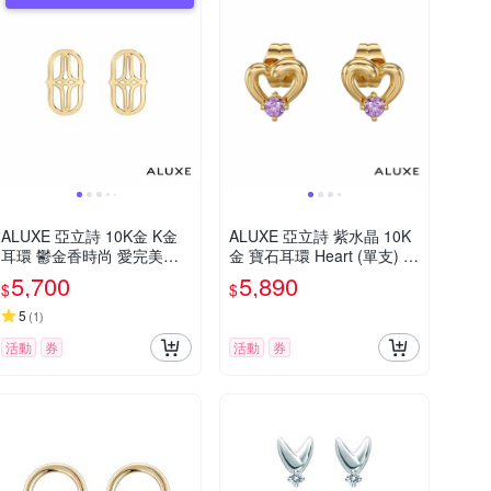
ALUXE 亞立詩 10K金 K金
ALUXE 亞立詩 紫水晶 10K
耳環 鬱金香時尚 愛完美系
金 寶石耳環 Heart (單支) 小
列 遇見愛 EE0207
熊維尼 迪士尼系列 EEDW0
5,700
5,890
$
$
01 EEDW011
5
(
1
)
活動
券
活動
券