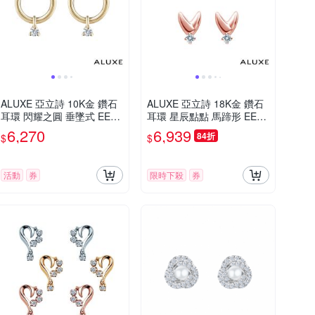
ALUXE 亞立詩 10K金 鑽石
ALUXE 亞立詩 18K金 鑽石
耳環 閃耀之圓 垂墜式 EE08
耳環 星辰點點 馬蹄形 EE07
61
35
6,270
6,939
84折
$
$
活動
券
限時下殺
券