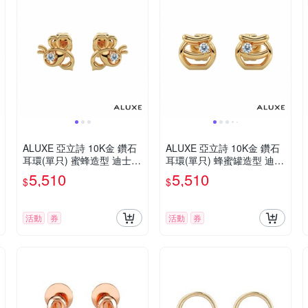
ALUXE 亞立詩 10K金 鑽石
ALUXE 亞立詩 10K金 鑽石
耳環(單只) 蜜蜂造型 迪士尼
耳環(單只) 蜂蜜罐造型 迪士
小熊維尼系列 EEDW005 E
尼 小熊維尼系列 EEDW003
5,510
5,510
$
$
EDW015
EEDW013
活動
券
活動
券