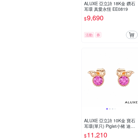
ALUXE 亞立詩 18K金 鑽石
耳環 真愛永恆 EE0819
9,690
$
活動
券
ALUXE 亞立詩 10K金 寶石
耳環(單只) Piglet小豬 迪士
尼 小熊維尼系列 EEDW006
11,210
$
EEDW016