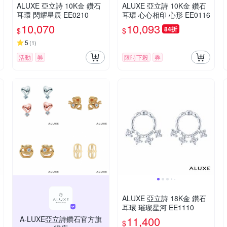
ALUXE 亞立詩 10K金 鑽石
ALUXE 亞立詩 10K金 鑽石
耳環 閃耀星辰 EE0210
耳環 心心相印 心形 EE0116
10,070
10,093
84折
$
$
5
(
1
)
活動
券
限時下殺
券
ALUXE 亞立詩 18K金 鑽石
耳環 璀璨星河 EE1110
11,400
A-LUXE亞立詩鑽石官方旗
$