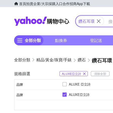
首頁
拍賣
企業/大宗採購入口
合作招商
App下載
Yahoo購物中心
鑽石耳環
全部分類
點換券
登記送
鑽石耳環
精品/黃金/珠寶/手錶
鑽石
規格篩選
ALUXE亞立詩
清除全部
ALUXE 亞立詩
品牌
ALUXE亞立詩
品牌
品牌名稱
50分以上
無主鑽
無主鑽
無主鑽
18K金
耳環
無主鑽
項鏈
10K金
圓形
8分以下
手環/手鍊
梨形/水
無鑲嵌
3
F
VS2
總克拉分類
主鑽形狀
主鑽成色
主鑽淨度
鑲嵌材質
商品分類
主鑽車工
品牌名稱