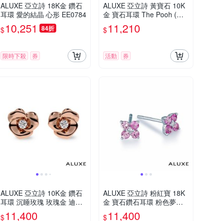
ALUXE 亞立詩 18K金 鑽石
ALUXE 亞立詩 黃寶石 10K
耳環 愛的結晶 心形 EE0784
金 寶石耳環 The Pooh (單
支) 小熊維尼 迪士尼系列 E
10,251
11,210
84折
$
$
SDW002 ESDW012
限時下殺
券
活動
券
ALUXE 亞立詩 10K金 鑽石
ALUXE 亞立詩 粉紅寶 18K
耳環 沉睡玫瑰 玫瑰金 迪士
金 寶石鑽石耳環 粉色夢幻
尼 睡美人系列 EEDS001
EE0783
11,400
11,400
$
$