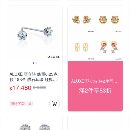
ALUXE 亞立詩 總重0.25克
拉 18K金 鑽石耳環 經典六
ALUXE 亞立詩 任2件再83折
爪鑲 EE0032
17,480
$19,000
$
滿2件享83折
限時下殺
券