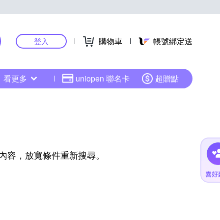
購物車
帳號綁定送
登入
看更多
uniopen 聯名卡
超贈點
內容，放寬條件重新搜尋。