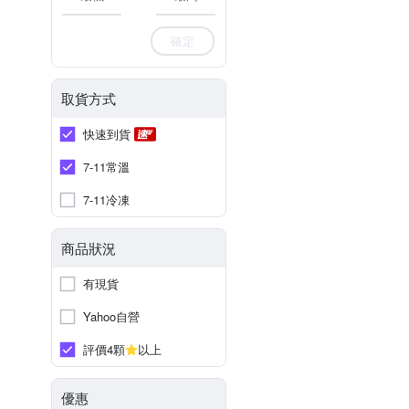
確定
取貨方式
快速到貨
7-11常溫
7-11冷凍
商品狀況
有現貨
Yahoo自營
評價4顆
以上
優惠