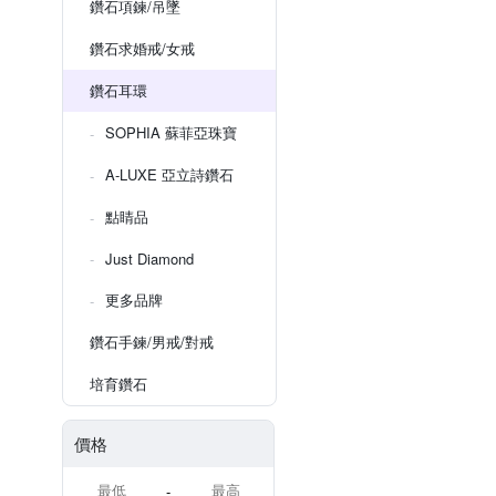
鑽石項鍊/吊墜
鑽石求婚戒/女戒
鑽石耳環
SOPHIA 蘇菲亞珠寶
A-LUXE 亞立詩鑽石
點睛品
Just Diamond
更多品牌
鑽石手鍊/男戒/對戒
培育鑽石
價格
-