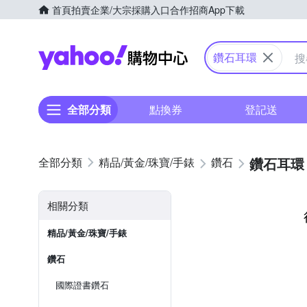
首頁
拍賣
企業/大宗採購入口
合作招商
App下載
Yahoo購物中心
鑽石耳環
全部分類
點換券
登記送
鑽石耳環
精品/黃金/珠寶/手錶
鑽石
相關分類
精品/黃金/珠寶/手錶
鑽石
國際證書鑽石