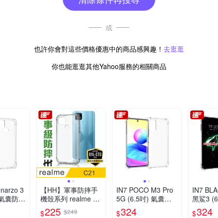
或
也許你會對這些價格優惠中的商品感興趣！
去逛逛
你也能逛逛其他Yahoo服務的相關商品
 narzo 3
【HH】軍事防摔手
IN7 POCO M3 Pro
IN7 BL
) 氣囊防摔
機殼系列 realme C2
5G (6.5吋) 氣囊防
黑鯊3 (
壓殼 軟
1 (6.5吋)
摔 透明TPU空壓殼
防摔 透
225
324
324
$249
$
$
$
護殼
軟殼 手機保護殼
殼 軟殼