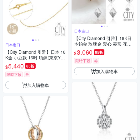
日本進口
【City Diamond 引雅】18K日
本鉑金 玫瑰金 愛心 菱形 花形
日本進口
造型 耳環-多款任選(東京Yuki系
3,060
【City Diamond 引雅】日本 18
85折
$
列)
K金 小豆款 16吋 項鍊(東京Yuki
限時下殺
券
系列)
5,440
85折
$
加入購物車
限時下殺
券
加入購物車