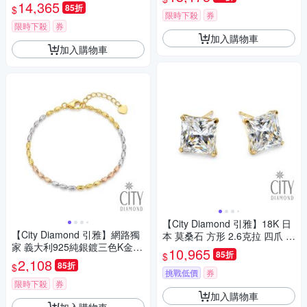
(東京Yuki系列)
14,365
85折
$
限時下殺
券
限時下殺
券
加入購物車
加入購物車
【City Diamond 引雅】18K 日
【City Diamond 引雅】網路獨
本 莫桑石 方形 2.6克拉 四爪 耳
家 義大利925純銀鍍三色K金手
環(東京Yuki系列)
10,965
85折
$
鍊 (浮光流影系列)
2,108
85折
$
挑戰低價
券
限時下殺
券
加入購物車
加入購物車