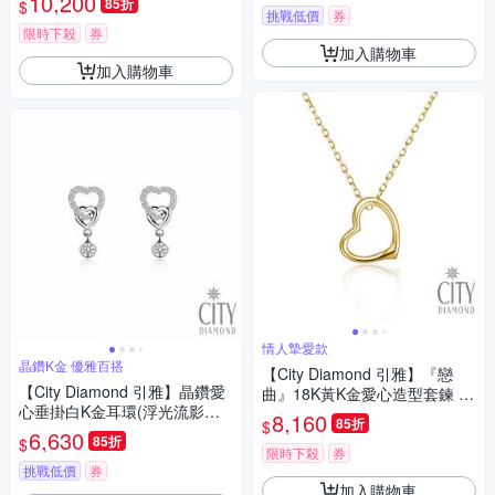
10,200
85折
$
挑戰低價
券
限時下殺
券
加入購物車
加入購物車
情人摯愛款
晶鑽K金 優雅百搭
【City Diamond 引雅】『戀
【City Diamond 引雅】晶鑽愛
曲』18K黃K金愛心造型套鍊 項
心垂掛白K金耳環(浮光流影系
鍊(東京Yuki系列)
8,160
85折
$
列)
6,630
85折
$
限時下殺
券
挑戰低價
券
加入購物車