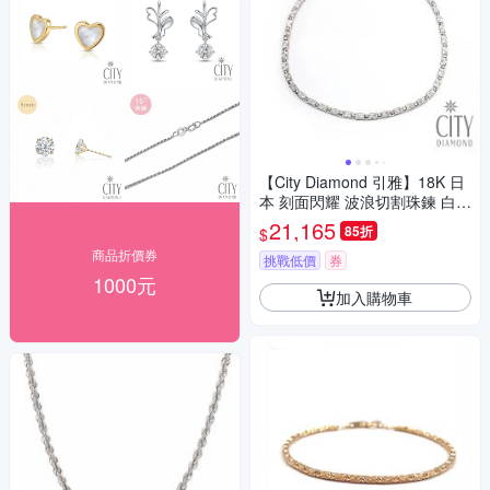
【City Diamond 引雅】18K 日
本 刻面閃耀 波浪切割珠鍊 白K
金 手鍊 (東京Yuki表參道系列)
21,165
85折
$
商品折價券
挑戰低價
券
1000元
加入購物車