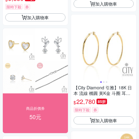
加入購物車
限時下殺
券
加入購物車
【City Diamond 引雅】18K 日
本 流線 橢圓 黃K金 斗圈 耳環
(東京Yuki系列)
22,780
85折
$
商品折價券
限時下殺
券
50元
加入購物車