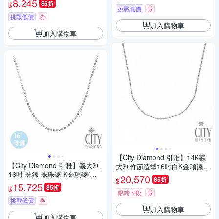
8,245
85折
$
(東京Yuki表參道系列)
挑戰低價
券
挑戰低價
券
加入購物車
加入購物車
【City Diamond 引雅】14K義
【City Diamond 引雅】義大利
大利竹節造型16吋白K金項鍊
16吋 珠鍊 珠珠鍊 K金項鍊/項
(浮光流影系列)
20,570
85折
$
鏈(浮光流影系列)
15,725
85折
$
限時下殺
券
挑戰低價
券
加入購物車
加入購物車