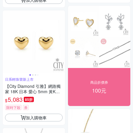
日系輕珠寶新上市
商品折價券
【City Diamond 引雅】網路獨
100元
家 18K 日本 愛心 5mm 黃K金
造型耳環 (東京Yuki系列)
5,083
85折
$
限時下殺
券
加入購物車