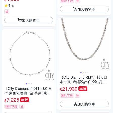
限時下殺
券
5
(
1
)
加入購物車
券
加入購物車
【City Diamond 引雅】18K 日
本 22吋 麻繩設計 白K金 項鍊
(東京Yuki表參道系列)
21,930
【City Diamond 引雅】18K 日
85折
$
本 刻面閃耀 白K金 手鍊 (東京Y
限時下殺
券
uki表參道系列)
7,225
85折
$
加入購物車
限時下殺
券