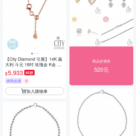
【City Diamond 引雅】14K 義
商品折價券
大利 斗元 18吋 玫瑰金 K金 伸
520元
縮 項鍊 (浮光流影系列)
5,933
85折
$
挑戰低價
券
加入購物車