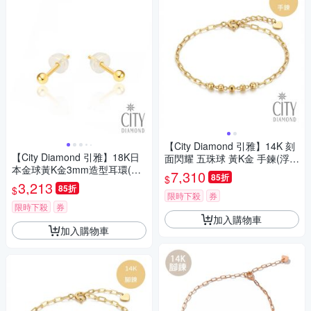
【City Diamond 引雅】14K 刻
【City Diamond 引雅】18K日
面閃耀 五珠球 黃K金 手鍊(浮光
本金球黃K金3mm造型耳環(東
流影系列)
7,310
85折
$
京Yuki系列)
3,213
85折
$
限時下殺
券
限時下殺
券
加入購物車
加入購物車