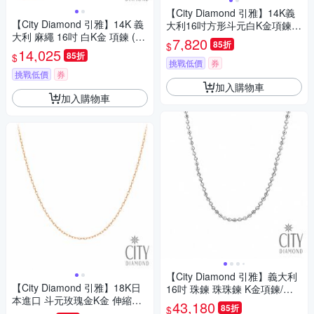
【City Diamond 引雅】14K義
【City Diamond 引雅】14K 義
大利16吋方形斗元白K金項鍊
大利 麻繩 16吋 白K金 項鍊 (浮
(浮光流影系列)
7,820
85折
$
光流影系列)
14,025
85折
$
挑戰低價
券
挑戰低價
券
加入購物車
加入購物車
【City Diamond 引雅】義大利
【City Diamond 引雅】18K日
16吋 珠鍊 珠珠鍊 K金項鍊/項
本進口 斗元玫瑰金K金 伸縮項
鏈(浮光流影系列)
43,180
85折
$
鍊 16吋18吋可自由伸縮長短