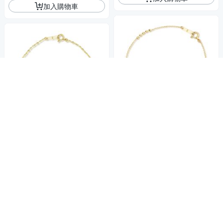
加入購物車
精緻表參道系列
精緻表參道系列
【City Diamond 引雅】18K日
【City Diamond 引雅】18K日
本刻面閃耀五珠黃K金手鍊(東
本刻面閃耀鎖結 鎖鍊黃K金手
京Yuki表參道系列)
7,225
85折
$
鍊(東京Yuki表參道系列)
12,665
85折
$
限時下殺
券
挑戰低價
券
加入購物車
加入購物車