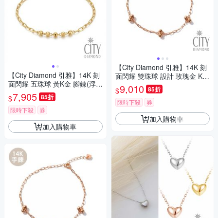
【City Diamond 引雅】14K 刻
【City Diamond 引雅】14K 刻
面閃耀 雙珠球 設計 玫瑰金 K金
面閃耀 五珠球 黃K金 腳鍊(浮光
腳鍊(浮光流影系列)
9,010
85折
$
流影系列)
7,905
85折
$
限時下殺
券
限時下殺
券
加入購物車
加入購物車