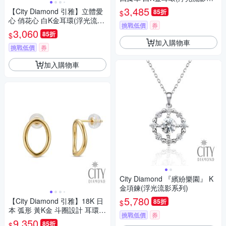
列)
3,485
【City Diamond 引雅】立體愛
85折
$
心 俏花心 白K金耳環(浮光流影
挑戰低價
券
系列)
3,060
85折
$
加入購物車
挑戰低價
券
加入購物車
City Diamond 『繽紛樂園』 K
金項鍊(浮光流影系列)
5,780
【City Diamond 引雅】18K 日
85折
$
本 弧形 黃K金 斗圈設計 耳環
挑戰低價
券
(東京Yuki系列)
9,350
85折
$