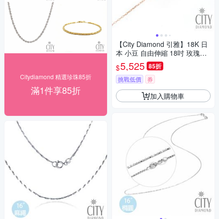
【City Diamond 引雅】18K 日
本 小豆 自由伸縮 18吋 玫瑰金
項鍊 (東京Yuki表參道系列)
5,525
85折
$
Citydiamond 精選珍珠85折
挑戰低價
券
滿1件享85折
加入購物車