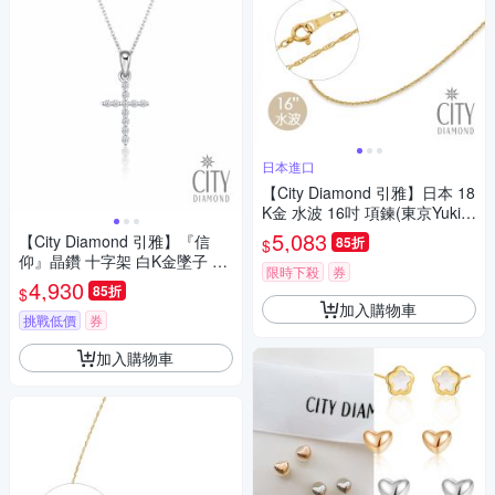
日本進口
【City Diamond 引雅】日本 18
K金 水波 16吋 項鍊(東京Yuki系
列)
5,083
【City Diamond 引雅】『信
85折
$
仰』晶鑽 十字架 白K金墜子 項
限時下殺
券
鍊(浮光流影系列)
4,930
85折
$
加入購物車
挑戰低價
券
加入購物車