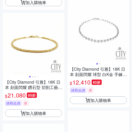
加入購物車
【City Diamond 引雅】18K 日
本 刻面閃耀 球型 白K金 手鍊
(東京Yuki表參道系列)
12,410
【City Diamond 引雅】18K 日
85折
$
本 刻面閃耀 鑽石型 切割工藝
挑戰低價
券
黃K金 手鍊(東京Yuki表參道系
21,080
85折
$
列)
加入購物車
挑戰低價
券
加入購物車