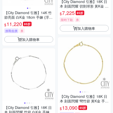
【City Diamond 引雅】18K 日
本 刻面閃耀 切割球形 黃K金 玫
瑰金 手鍊-兩色任選(東京Yuki表
7,225
【City Diamond 引雅】14K 竹
85折
$
參道系列)
節亮面 白K金 18cm 手鍊 (浮光
限時下殺
券
流影系列)
11,220
85折
$
加入購物車
挑戰低價
券
加入購物車
【City Diamond 引雅】18K 日
本 刻面閃耀 彎竹節 黃K金 手鍊
(東京Yuki表參道系列)
13,090
【City Diamond 引雅】18K 日
85折
$
本 刻面閃耀 竹節 白K金 手鍊