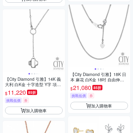
【City Diamond 引雅】18K 日
【City Diamond 引雅】14K 義
本 麻花 白K金 18吋 自由伸縮
大利 白K金 十字造型 Y字 項鍊
項鍊(東京Yuki表參道系列)
21,080
85折
$
(浮光流影系列)
11,220
85折
$
挑戰低價
券
挑戰低價
券
加入購物車
加入購物車