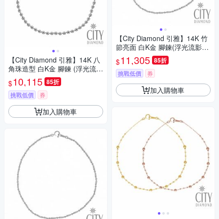
【City Diamond 引雅】14K 竹
節亮面 白K金 腳鍊(浮光流影系
列)
11,305
【City Diamond 引雅】14K 八
85折
$
角珠造型 白K金 腳鍊 (浮光流影
挑戰低價
券
系列)
10,115
85折
$
加入購物車
挑戰低價
券
加入購物車