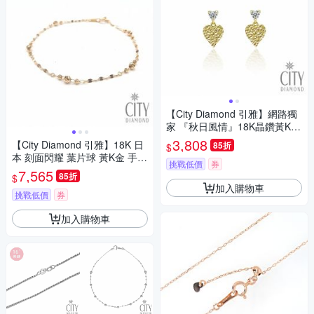
【City Diamond 引雅】網路獨
家 『秋日風情』18K晶鑽黃K金
短掛耳環(東京Yuki系列)
3,808
【City Diamond 引雅】18K 日
85折
$
本 刻面閃耀 葉片球 黃K金 手鍊
挑戰低價
券
(東京Yuki表參道系列)
7,565
85折
$
加入購物車
挑戰低價
券
加入購物車