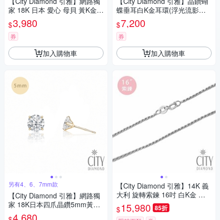
【City Diamond 引雅】網路獨
【City Diamond 引雅】晶鑽蝴
家 18K 日本 愛心 母貝 黃K金
蝶垂耳白K金耳環(浮光流影系
耳環(東京Yuki系列)
列)
3,980
7,200
$
$
券
券
加入購物車
加入購物車
另有4、6、7mm款
【City Diamond 引雅】14K 義
大利 旋轉索鍊 16吋 白K金 項
【City Diamond 引雅】網路獨
鍊 (浮光流影系列)
家 18K日本四爪晶鑽5mm黃K
15,980
85折
$
金耳環(東京Yuki系列)
4,680
$