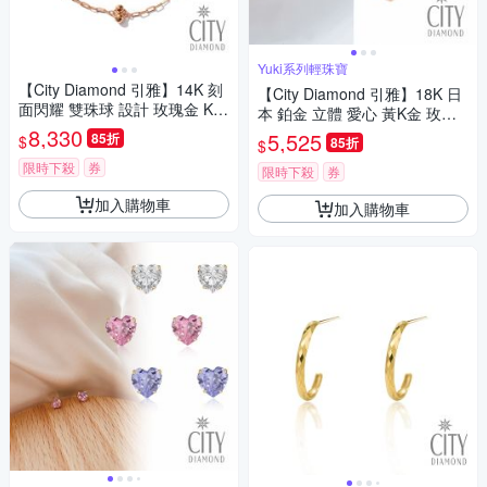
Yuki系列輕珠寶
【City Diamond 引雅】14K 刻
【City Diamond 引雅】18K 日
面閃耀 雙珠球 設計 玫瑰金 K金
本 鉑金 立體 愛心 黃K金 玫瑰
手鍊(浮光流影系列)
8,330
金 項鍊-三色任選(東京Yuki系
5,525
85折
$
85折
$
列)
限時下殺
券
限時下殺
券
加入購物車
加入購物車