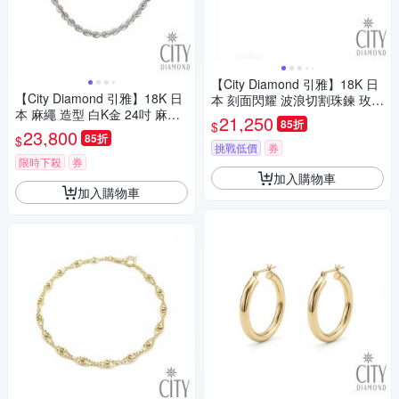
【City Diamond 引雅】18K 日
【City Diamond 引雅】18K 日
本 刻面閃耀 波浪切割珠鍊 玫瑰
本 麻繩 造型 白K金 24吋 麻花
金 手鍊 (東京Yuki表參道系列)
21,250
85折
$
鍊(東京Yuki表參道系列)
23,800
85折
$
挑戰低價
券
限時下殺
券
加入購物車
加入購物車